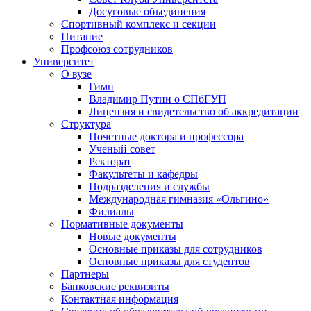
Досуговые объединения
Спортивный комплекс и секции
Питание
Профсоюз сотрудников
Университет
О вузе
Гимн
Владимир Путин о СПбГУП
Лицензия и свидетельство об аккредитации
Структура
Почетные доктора и профессора
Ученый совет
Ректорат
Факультеты и кафедры
Подразделения и службы
Международная гимназия «Ольгино»
Филиалы
Нормативные документы
Новые документы
Основные приказы для сотрудников
Основные приказы для студентов
Партнеры
Банковские реквизиты
Контактная информация