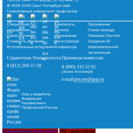
© 2006–2026 Санкт-Петербургский
Гуманитарный университет профсоюзов
Специальности /
Факультеты
Проживание
направления
Заочное
Схема проезда
Сроки обучения
образование
Гимназия Ольгино
Стоимость обучения
Магистратура
Сведения об
Вступительные испытания
Аспирантура
образовательной
организации
Справочная Университета:
Приемная комиссия:
8 (812) 269-57-58
8 (800) 333 52 02
(Звонок бесплатный)
pricom@gup.ru
e-mail:
Наш учредитель:
Федерация
Независимых
Профсоюзов России
Персональный консультант
ИИ – консультант