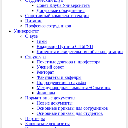
Студенческий клуб
Совет Клуба Университета
Досуговые объединения
Спортивный комплекс и секции
Питание
Профсоюз сотрудников
Университет
О вузе
Гимн
Владимир Путин о СПбГУП
Лицензия и свидетельство об аккредитации
Структура
Почетные доктора и профессора
Ученый совет
Ректорат
Факультеты и кафедры
Подразделения и службы
Международная гимназия «Ольгино»
Филиалы
Нормативные документы
Новые документы
Основные приказы для сотрудников
Основные приказы для студентов
Партнеры
Банковские реквизиты