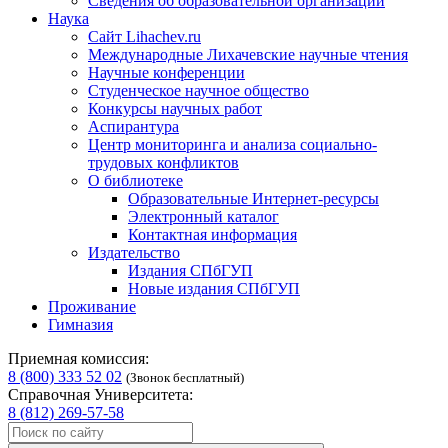
Сведения об образовательной организации
Наука
Сайт Lihachev.ru
Международные Лихачевские научные чтения
Научные конференции
Студенческое научное общество
Конкурсы научных работ
Аспирантура
Центр мониторинга и анализа социально-
трудовых конфликтов
О библиотеке
Образовательные Интернет-ресурсы
Электронный каталог
Контактная информация
Издательство
Издания СПбГУП
Новые издания СПбГУП
Проживание
Гимназия
Приемная комиссия:
8 (800) 333 52 02
(Звонок бесплатный)
Справочная Университета:
8 (812) 269-57-58