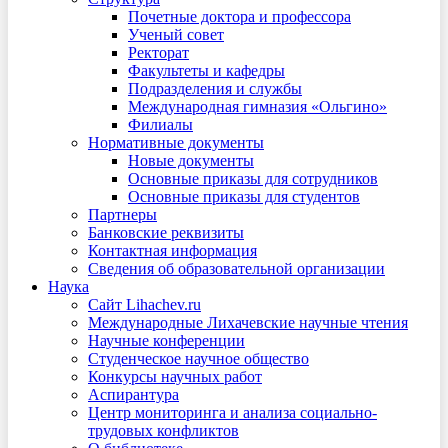
Почетные доктора и профессора
Ученый совет
Ректорат
Факультеты и кафедры
Подразделения и службы
Международная гимназия «Ольгино»
Филиалы
Нормативные документы
Новые документы
Основные приказы для сотрудников
Основные приказы для студентов
Партнеры
Банковские реквизиты
Контактная информация
Сведения об образовательной организации
Наука
Сайт Lihachev.ru
Международные Лихачевские научные чтения
Научные конференции
Студенческое научное общество
Конкурсы научных работ
Аспирантура
Центр мониторинга и анализа социально-
трудовых конфликтов