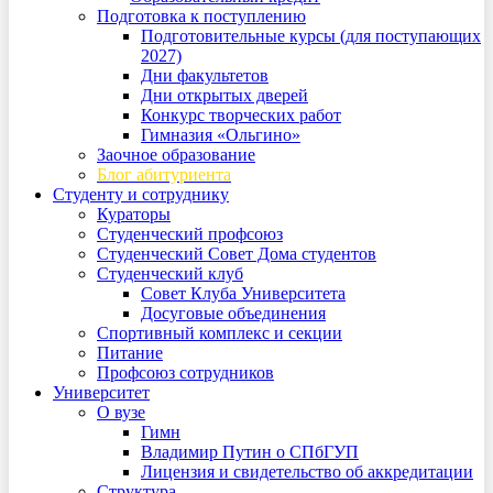
Подготовка к поступлению
Подготовительные курсы (для поступающих
2027)
Дни факультетов
Дни открытых дверей
Конкурс творческих работ
Гимназия «Ольгино»
Заочное образование
Блог абитуриента
Студенту и сотруднику
Кураторы
Студенческий профсоюз
Студенческий Совет Дома студентов
Студенческий клуб
Совет Клуба Университета
Досуговые объединения
Спортивный комплекс и секции
Питание
Профсоюз сотрудников
Университет
О вузе
Гимн
Владимир Путин о СПбГУП
Лицензия и свидетельство об аккредитации
Структура