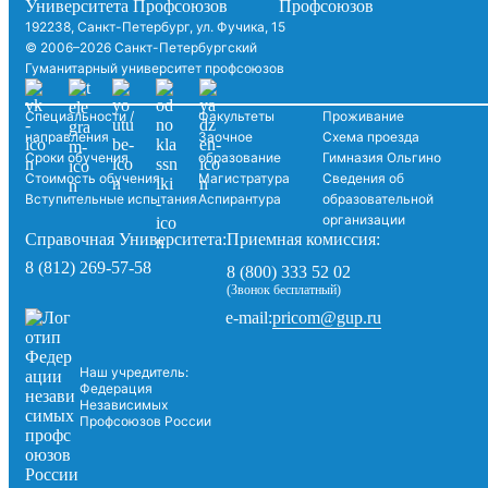
192238, Санкт-Петербург, ул. Фучика, 15
© 2006–2026 Санкт-Петербургский
Гуманитарный университет профсоюзов
Специальности /
Факультеты
Проживание
направления
Заочное
Схема проезда
Сроки обучения
образование
Гимназия Ольгино
Стоимость обучения
Магистратура
Сведения об
Вступительные испытания
Аспирантура
образовательной
организации
Справочная Университета:
Приемная комиссия:
8 (812) 269-57-58
8 (800) 333 52 02
(Звонок бесплатный)
pricom@gup.ru
e-mail:
Наш учредитель:
Федерация
Независимых
Профсоюзов России