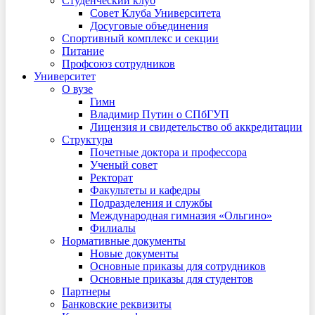
Студенческий клуб
Совет Клуба Университета
Досуговые объединения
Спортивный комплекс и секции
Питание
Профсоюз сотрудников
Университет
О вузе
Гимн
Владимир Путин о СПбГУП
Лицензия и свидетельство об аккредитации
Структура
Почетные доктора и профессора
Ученый совет
Ректорат
Факультеты и кафедры
Подразделения и службы
Международная гимназия «Ольгино»
Филиалы
Нормативные документы
Новые документы
Основные приказы для сотрудников
Основные приказы для студентов
Партнеры
Банковские реквизиты