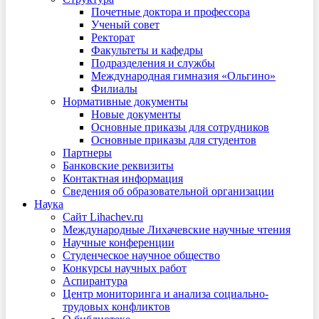
Почетные доктора и профессора
Ученый совет
Ректорат
Факультеты и кафедры
Подразделения и службы
Международная гимназия «Ольгино»
Филиалы
Нормативные документы
Новые документы
Основные приказы для сотрудников
Основные приказы для студентов
Партнеры
Банковские реквизиты
Контактная информация
Сведения об образовательной организации
Наука
Сайт Lihachev.ru
Международные Лихачевские научные чтения
Научные конференции
Студенческое научное общество
Конкурсы научных работ
Аспирантура
Центр мониторинга и анализа социально-
трудовых конфликтов