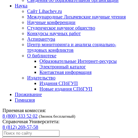
Сведения об образовательной организации
Наука
Сайт Lihachev.ru
Международные Лихачевские научные чтения
Научные конференции
Студенческое научное общество
Конкурсы научных работ
Аспирантура
Центр мониторинга и анализа социально-
трудовых конфликтов
О библиотеке
Образовательные Интернет-ресурсы
Электронный каталог
Контактная информация
Издательство
Издания СПбГУП
Новые издания СПбГУП
Проживание
Гимназия
Приемная комиссия:
8 (800) 333 52 02
(Звонок бесплатный)
Справочная Университета:
8 (812) 269-57-58