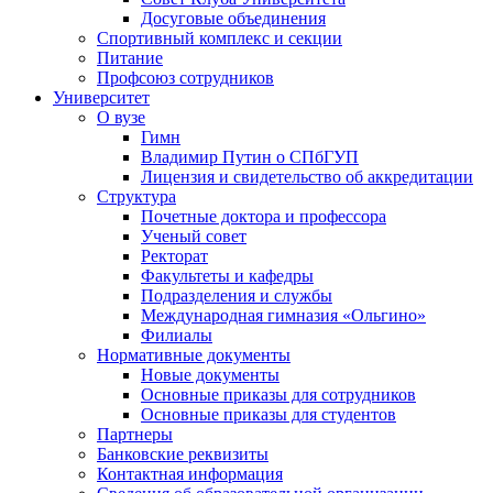
Досуговые объединения
Спортивный комплекс и секции
Питание
Профсоюз сотрудников
Университет
О вузе
Гимн
Владимир Путин о СПбГУП
Лицензия и свидетельство об аккредитации
Структура
Почетные доктора и профессора
Ученый совет
Ректорат
Факультеты и кафедры
Подразделения и службы
Международная гимназия «Ольгино»
Филиалы
Нормативные документы
Новые документы
Основные приказы для сотрудников
Основные приказы для студентов
Партнеры
Банковские реквизиты
Контактная информация