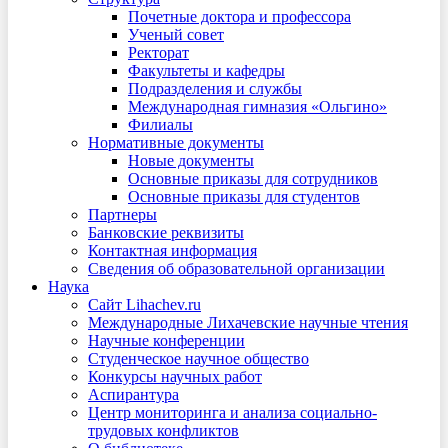
Почетные доктора и профессора
Ученый совет
Ректорат
Факультеты и кафедры
Подразделения и службы
Международная гимназия «Ольгино»
Филиалы
Нормативные документы
Новые документы
Основные приказы для сотрудников
Основные приказы для студентов
Партнеры
Банковские реквизиты
Контактная информация
Сведения об образовательной организации
Наука
Сайт Lihachev.ru
Международные Лихачевские научные чтения
Научные конференции
Студенческое научное общество
Конкурсы научных работ
Аспирантура
Центр мониторинга и анализа социально-
трудовых конфликтов