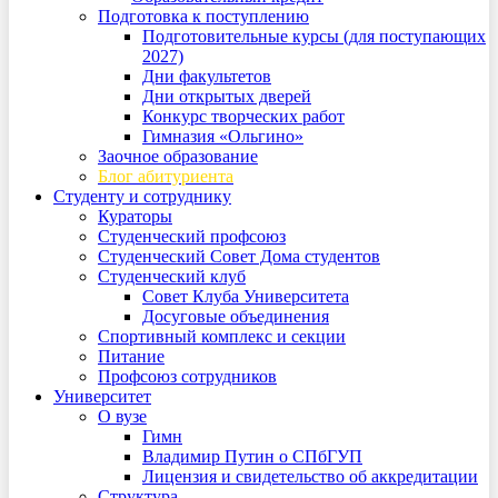
Подготовка к поступлению
Подготовительные курсы (для поступающих
2027)
Дни факультетов
Дни открытых дверей
Конкурс творческих работ
Гимназия «Ольгино»
Заочное образование
Блог абитуриента
Студенту и сотруднику
Кураторы
Студенческий профсоюз
Студенческий Совет Дома студентов
Студенческий клуб
Совет Клуба Университета
Досуговые объединения
Спортивный комплекс и секции
Питание
Профсоюз сотрудников
Университет
О вузе
Гимн
Владимир Путин о СПбГУП
Лицензия и свидетельство об аккредитации
Структура