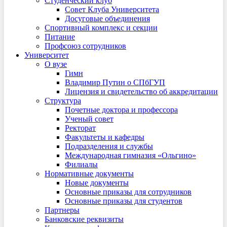
Студенческий клуб
Совет Клуба Университета
Досуговые объединения
Спортивный комплекс и секции
Питание
Профсоюз сотрудников
Университет
О вузе
Гимн
Владимир Путин о СПбГУП
Лицензия и свидетельство об аккредитации
Структура
Почетные доктора и профессора
Ученый совет
Ректорат
Факультеты и кафедры
Подразделения и службы
Международная гимназия «Ольгино»
Филиалы
Нормативные документы
Новые документы
Основные приказы для сотрудников
Основные приказы для студентов
Партнеры
Банковские реквизиты