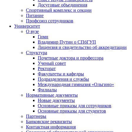
Досуговые объединения
Спортивный комплекс и секции
Питание
Профсоюз сотрудников
Университет
О вузе
Гимн
Владимир Путин о СПбГУП
Лицензия и свидетельство об аккредитации
Структура
Почетные доктора и профессора
Ученый совет
Ректорат
Факультеты и кафедры
Подразделения и службы
Международная гимназия «Ольгино»
Филиалы
Нормативные документы
Новые документы
Основные приказы для сотрудников
Основные приказы для студентов
Партнеры
Банковские реквизиты
Контактная информация