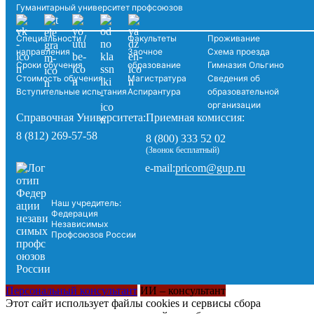
Гуманитарный университет профсоюзов
Специальности /
Факультеты
Проживание
направления
Заочное
Схема проезда
Сроки обучения
образование
Гимназия Ольгино
Стоимость обучения
Магистратура
Сведения об
Вступительные испытания
Аспирантура
образовательной
организации
Справочная Университета:
Приемная комиссия:
8 (812) 269-57-58
8 (800) 333 52 02
(Звонок бесплатный)
pricom@gup.ru
e-mail:
Наш учредитель:
Федерация
Независимых
Профсоюзов России
Персональный консультант
ИИ – консультант
Этот сайт использует файлы cookies и сервисы сбора