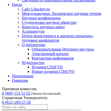
Сведения об образовательной организации
Наука
Сайт Lihachev.ru
Международные Лихачевские научные чтения
Научные конференции
Студенческое научное общество
Конкурсы научных работ
Аспирантура
Центр мониторинга и анализа социально-
трудовых конфликтов
О библиотеке
Образовательные Интернет-ресурсы
Электронный каталог
Контактная информация
Издательство
Издания СПбГУП
Новые издания СПбГУП
Проживание
Гимназия
Приемная комиссия:
8 (800) 333 52 02
(Звонок бесплатный)
Справочная Университета:
8 (812) 269-57-58