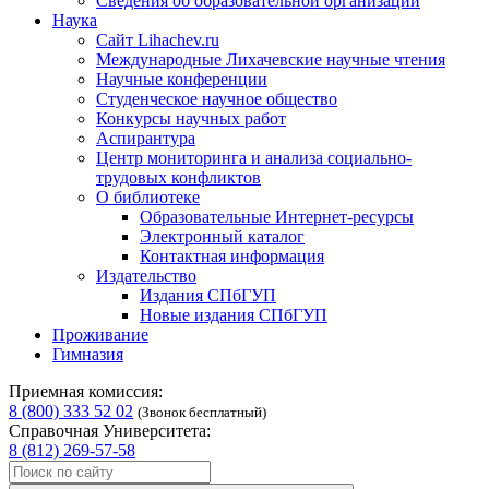
Сведения об образовательной организации
Наука
Сайт Lihachev.ru
Международные Лихачевские научные чтения
Научные конференции
Студенческое научное общество
Конкурсы научных работ
Аспирантура
Центр мониторинга и анализа социально-
трудовых конфликтов
О библиотеке
Образовательные Интернет-ресурсы
Электронный каталог
Контактная информация
Издательство
Издания СПбГУП
Новые издания СПбГУП
Проживание
Гимназия
Приемная комиссия:
8 (800) 333 52 02
(Звонок бесплатный)
Справочная Университета:
8 (812) 269-57-58