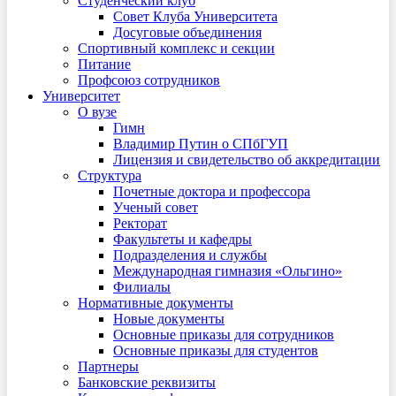
Студенческий клуб
Совет Клуба Университета
Досуговые объединения
Спортивный комплекс и секции
Питание
Профсоюз сотрудников
Университет
О вузе
Гимн
Владимир Путин о СПбГУП
Лицензия и свидетельство об аккредитации
Структура
Почетные доктора и профессора
Ученый совет
Ректорат
Факультеты и кафедры
Подразделения и службы
Международная гимназия «Ольгино»
Филиалы
Нормативные документы
Новые документы
Основные приказы для сотрудников
Основные приказы для студентов
Партнеры
Банковские реквизиты