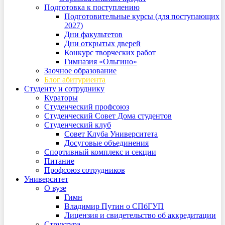
Подготовка к поступлению
Подготовительные курсы (для поступающих
2027)
Дни факультетов
Дни открытых дверей
Конкурс творческих работ
Гимназия «Ольгино»
Заочное образование
Блог абитуриента
Студенту и сотруднику
Кураторы
Студенческий профсоюз
Студенческий Совет Дома студентов
Студенческий клуб
Совет Клуба Университета
Досуговые объединения
Спортивный комплекс и секции
Питание
Профсоюз сотрудников
Университет
О вузе
Гимн
Владимир Путин о СПбГУП
Лицензия и свидетельство об аккредитации
Структура