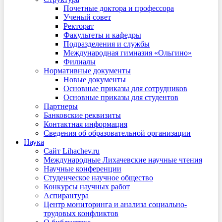
Почетные доктора и профессора
Ученый совет
Ректорат
Факультеты и кафедры
Подразделения и службы
Международная гимназия «Ольгино»
Филиалы
Нормативные документы
Новые документы
Основные приказы для сотрудников
Основные приказы для студентов
Партнеры
Банковские реквизиты
Контактная информация
Сведения об образовательной организации
Наука
Сайт Lihachev.ru
Международные Лихачевские научные чтения
Научные конференции
Студенческое научное общество
Конкурсы научных работ
Аспирантура
Центр мониторинга и анализа социально-
трудовых конфликтов