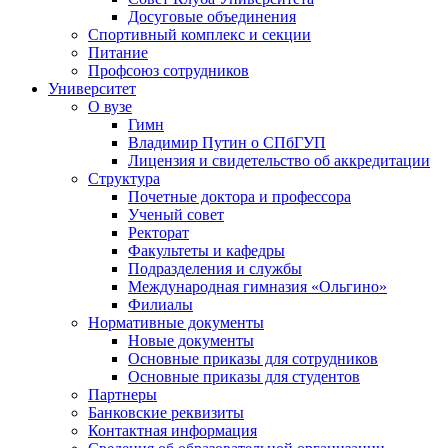
Досуговые объединения
Спортивный комплекс и секции
Питание
Профсоюз сотрудников
Университет
О вузе
Гимн
Владимир Путин о СПбГУП
Лицензия и свидетельство об аккредитации
Структура
Почетные доктора и профессора
Ученый совет
Ректорат
Факультеты и кафедры
Подразделения и службы
Международная гимназия «Ольгино»
Филиалы
Нормативные документы
Новые документы
Основные приказы для сотрудников
Основные приказы для студентов
Партнеры
Банковские реквизиты
Контактная информация