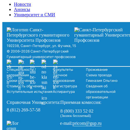
Новости
Анонсы
Университет и СМИ
192238, Санкт-Петербург, ул. Фучика, 15
© 2006–2026 Санкт-Петербургский
Гуманитарный университет профсоюзов
Специальности /
Факультеты
Проживание
направления
Заочное
Схема проезда
Сроки обучения
образование
Гимназия Ольгино
Стоимость обучения
Магистратура
Сведения об
Вступительные испытания
Аспирантура
образовательной
организации
Справочная Университета:
Приемная комиссия:
8 (812) 269-57-58
8 (800) 333 52 02
(Звонок бесплатный)
pricom@gup.ru
e-mail: