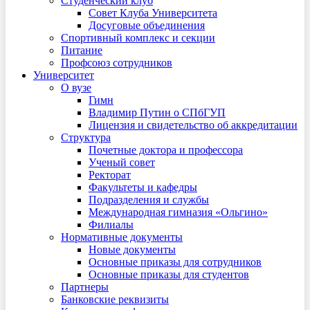
Студенческий клуб
Совет Клуба Университета
Досуговые объединения
Спортивный комплекс и секции
Питание
Профсоюз сотрудников
Университет
О вузе
Гимн
Владимир Путин о СПбГУП
Лицензия и свидетельство об аккредитации
Структура
Почетные доктора и профессора
Ученый совет
Ректорат
Факультеты и кафедры
Подразделения и службы
Международная гимназия «Ольгино»
Филиалы
Нормативные документы
Новые документы
Основные приказы для сотрудников
Основные приказы для студентов
Партнеры
Банковские реквизиты