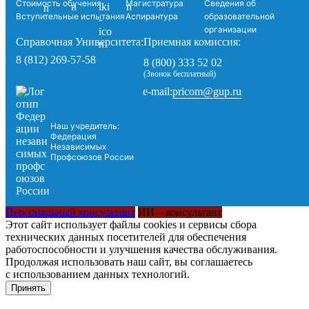
Стоимость обучения
Магистратура
Сведения об
Вступительные испытания
Аспирантура
образовательной
организации
Справочная Университета:
Приемная комиссия:
8 (812) 269-57-58
8 (800) 333 52 02
(Звонок бесплатный)
pricom@gup.ru
e-mail:
Наш учредитель:
Федерация
Независимых
Профсоюзов России
Персональный консультант
ИИ – консультант
Этот сайт использует файлы cookies и сервисы сбора
технических данных посетителей для обеспечения
работоспособности и улучшения качества обслуживания.
Продолжая использовать наш сайт, вы соглашаетесь
с использованием данных технологий.
Принять