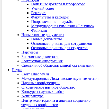
Почетные доктора и профессора
Ученый совет
Ректорат
Факультеты и кафедры
Подразделения и службы
Международная гимназия «Ольгино»
Филиалы
Нормативные документы
Новые документы
Основные приказы для сотрудников
Основные приказы для студентов
Партнеры
Банковские реквизиты
Контактная информация
Сведения об образовательной организации
Наука
Сайт Lihachev.ru
Международные Лихачевские научные чтения
Научные конференции
Студенческое научное общество
Конкурсы научных работ
Аспирантура
Центр мониторинга и анализа социально-
трудовых конфликтов