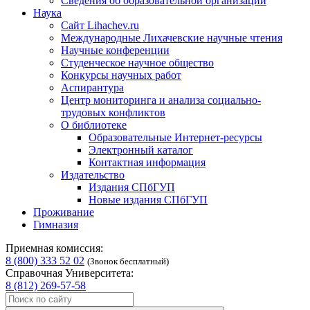
Сведения об образовательной организации
Наука
Сайт Lihachev.ru
Международные Лихачевские научные чтения
Научные конференции
Студенческое научное общество
Конкурсы научных работ
Аспирантура
Центр мониторинга и анализа социально-
трудовых конфликтов
О библиотеке
Образовательные Интернет-ресурсы
Электронный каталог
Контактная информация
Издательство
Издания СПбГУП
Новые издания СПбГУП
Проживание
Гимназия
Приемная комиссия:
8 (800) 333 52 02
(Звонок бесплатный)
Справочная Университета:
8 (812) 269-57-58