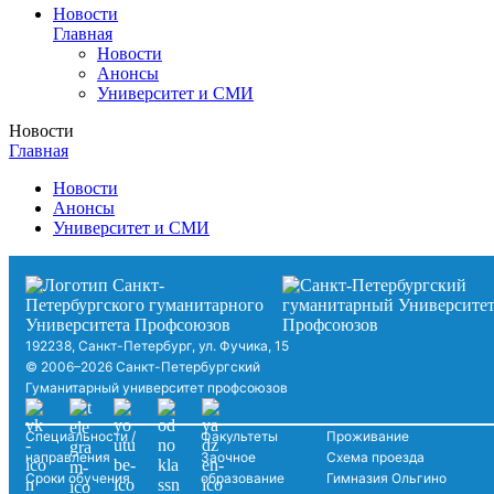
Новости
Главная
Новости
Анонсы
Университет и СМИ
Новости
Главная
Новости
Анонсы
Университет и СМИ
192238, Санкт-Петербург, ул. Фучика, 15
© 2006–2026 Санкт-Петербургский
Гуманитарный университет профсоюзов
Специальности /
Факультеты
Проживание
направления
Заочное
Схема проезда
Сроки обучения
образование
Гимназия Ольгино