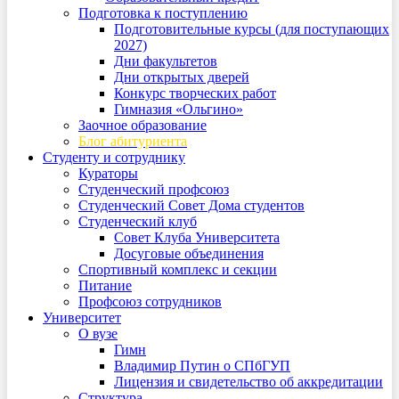
Подготовка к поступлению
Подготовительные курсы (для поступающих
2027)
Дни факультетов
Дни открытых дверей
Конкурс творческих работ
Гимназия «Ольгино»
Заочное образование
Блог абитуриента
Студенту и сотруднику
Кураторы
Студенческий профсоюз
Студенческий Совет Дома студентов
Студенческий клуб
Совет Клуба Университета
Досуговые объединения
Спортивный комплекс и секции
Питание
Профсоюз сотрудников
Университет
О вузе
Гимн
Владимир Путин о СПбГУП
Лицензия и свидетельство об аккредитации
Структура