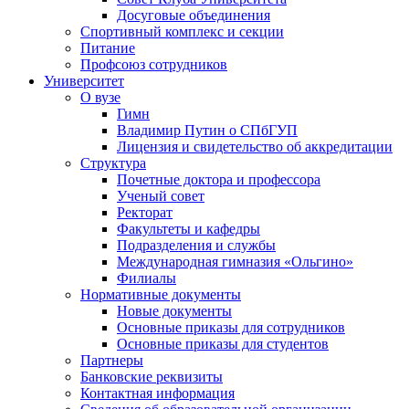
Досуговые объединения
Спортивный комплекс и секции
Питание
Профсоюз сотрудников
Университет
О вузе
Гимн
Владимир Путин о СПбГУП
Лицензия и свидетельство об аккредитации
Структура
Почетные доктора и профессора
Ученый совет
Ректорат
Факультеты и кафедры
Подразделения и службы
Международная гимназия «Ольгино»
Филиалы
Нормативные документы
Новые документы
Основные приказы для сотрудников
Основные приказы для студентов
Партнеры
Банковские реквизиты
Контактная информация