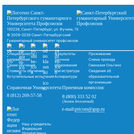
192238, Санкт-Петербург, ул. Фучика, 15
© 2006–2026 Санкт-Петербургский
Гуманитарный университет профсоюзов
Специальности /
Факультеты
Проживание
направления
Заочное
Схема проезда
Сроки обучения
образование
Гимназия Ольгино
Стоимость обучения
Магистратура
Сведения об
Вступительные испытания
Аспирантура
образовательной
организации
Справочная Университета:
Приемная комиссия:
8 (812) 269-57-58
8 (800) 333 52 02
(Звонок бесплатный)
pricom@gup.ru
e-mail:
Наш учредитель:
Федерация
Независимых