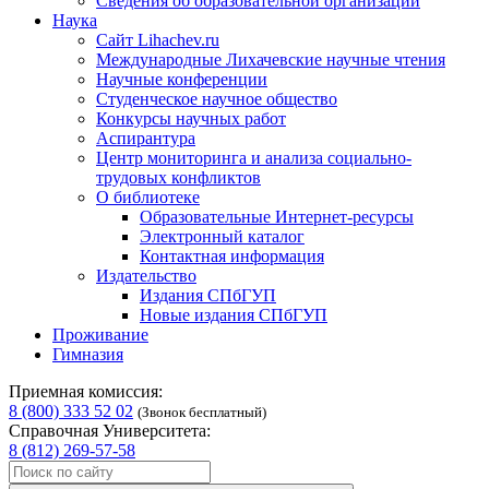
Сведения об образовательной организации
Наука
Сайт Lihachev.ru
Международные Лихачевские научные чтения
Научные конференции
Студенческое научное общество
Конкурсы научных работ
Аспирантура
Центр мониторинга и анализа социально-
трудовых конфликтов
О библиотеке
Образовательные Интернет-ресурсы
Электронный каталог
Контактная информация
Издательство
Издания СПбГУП
Новые издания СПбГУП
Проживание
Гимназия
Приемная комиссия:
8 (800) 333 52 02
(Звонок бесплатный)
Справочная Университета:
8 (812) 269-57-58