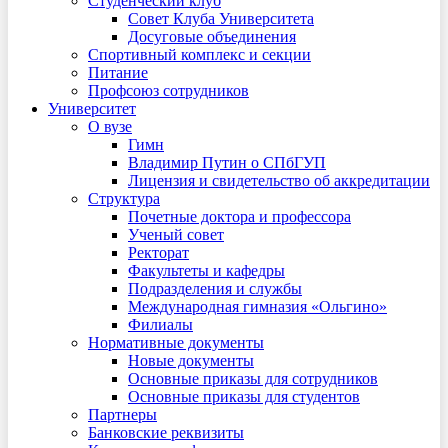
Студенческий клуб
Совет Клуба Университета
Досуговые объединения
Спортивный комплекс и секции
Питание
Профсоюз сотрудников
Университет
О вузе
Гимн
Владимир Путин о СПбГУП
Лицензия и свидетельство об аккредитации
Структура
Почетные доктора и профессора
Ученый совет
Ректорат
Факультеты и кафедры
Подразделения и службы
Международная гимназия «Ольгино»
Филиалы
Нормативные документы
Новые документы
Основные приказы для сотрудников
Основные приказы для студентов
Партнеры
Банковские реквизиты