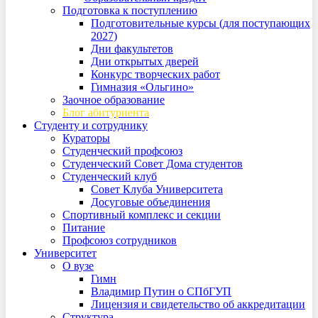
Подготовка к поступлению
Подготовительные курсы (для поступающих
2027)
Дни факультетов
Дни открытых дверей
Конкурс творческих работ
Гимназия «Ольгино»
Заочное образование
Блог абитуриента
Студенту и сотруднику
Кураторы
Студенческий профсоюз
Студенческий Совет Дома студентов
Студенческий клуб
Совет Клуба Университета
Досуговые объединения
Спортивный комплекс и секции
Питание
Профсоюз сотрудников
Университет
О вузе
Гимн
Владимир Путин о СПбГУП
Лицензия и свидетельство об аккредитации
Структура