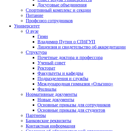
Досуговые объединения
Спортивный комплекс и секции
Питание
Профсоюз сотрудников
Университет
О вузе
Гимн
Владимир Путин о СПбГУП
Лицензия и свидетельство об аккредитации
Структура
Почетные доктора и профессора
Ученый совет
Ректорат
Факультеты и кафедры
Подразделения и службы
Международная гимназия «Ольгино»
Филиалы
Нормативные документы
Новые документы
Основные приказы для сотрудников
Основные приказы для студентов
Партнеры
Банковские реквизиты
Контактная информация