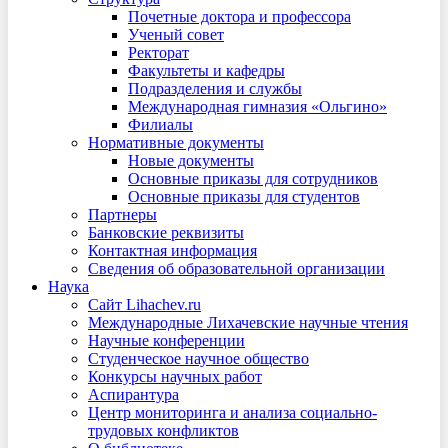
Почетные доктора и профессора
Ученый совет
Ректорат
Факультеты и кафедры
Подразделения и службы
Международная гимназия «Ольгино»
Филиалы
Нормативные документы
Новые документы
Основные приказы для сотрудников
Основные приказы для студентов
Партнеры
Банковские реквизиты
Контактная информация
Сведения об образовательной организации
Наука
Сайт Lihachev.ru
Международные Лихачевские научные чтения
Научные конференции
Студенческое научное общество
Конкурсы научных работ
Аспирантура
Центр мониторинга и анализа социально-
трудовых конфликтов