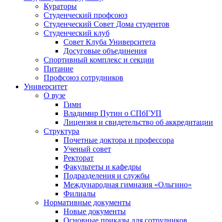
Кураторы
Студенческий профсоюз
Студенческий Совет Дома студентов
Студенческий клуб
Совет Клуба Университета
Досуговые объединения
Спортивный комплекс и секции
Питание
Профсоюз сотрудников
Университет
О вузе
Гимн
Владимир Путин о СПбГУП
Лицензия и свидетельство об аккредитации
Структура
Почетные доктора и профессора
Ученый совет
Ректорат
Факультеты и кафедры
Подразделения и службы
Международная гимназия «Ольгино»
Филиалы
Нормативные документы
Новые документы
Основные приказы для сотрудников