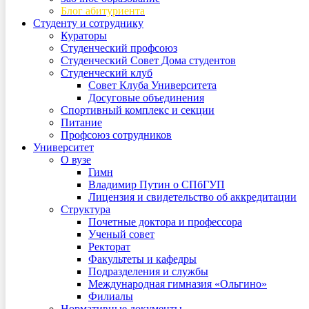
Блог абитуриента
Студенту и сотруднику
Кураторы
Студенческий профсоюз
Студенческий Совет Дома студентов
Студенческий клуб
Совет Клуба Университета
Досуговые объединения
Спортивный комплекс и секции
Питание
Профсоюз сотрудников
Университет
О вузе
Гимн
Владимир Путин о СПбГУП
Лицензия и свидетельство об аккредитации
Структура
Почетные доктора и профессора
Ученый совет
Ректорат
Факультеты и кафедры
Подразделения и службы
Международная гимназия «Ольгино»
Филиалы
Нормативные документы