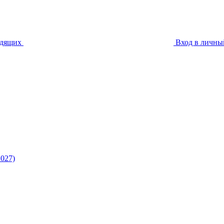
идящих
Вход в личны
027)