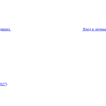
идящих
Вход в личны
027)