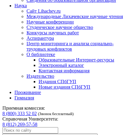
Сведения об образовательной организации
Наука
Сайт Lihachev.ru
Международные Лихачевские научные чтения
Научные конференции
Студенческое научное общество
Конкурсы научных работ
Аспирантура
Центр мониторинга и анализа социально-
трудовых конфликтов
О библиотеке
Образовательные Интернет-ресурсы
Электронный каталог
Контактная информация
Издательство
Издания СПбГУП
Новые издания СПбГУП
Проживание
Гимназия
Приемная комиссия:
8 (800) 333 52 02
(Звонок бесплатный)
Справочная Университета:
8 (812) 269-57-58