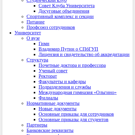
Студенческий клуб
Совет Клуба Университета
Досуговые объединения
Спортивный комплекс и секции
Питание
Профсоюз сотрудников
Университет
О вузе
Гимн
Владимир Путин о СПбГУП
Лицензия и свидетельство об аккредитации
Структура
Почетные доктора и профессора
Ученый совет
Ректорат
Факультеты и кафедры
Подразделения и службы
Международная гимназия «Ольгино»
Филиалы
Нормативные документы
Новые документы
Основные приказы для сотрудников
Основные приказы для студентов
Партнеры
Банковские реквизиты