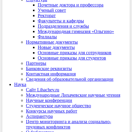
Почетные доктора и профессора
Ученый совет
Ректорат
Факультеты и кафедры
Подразделения и службы
Международная гимназия «Ольгино»
Филиалы
Нормативные документы
Новые документы
Основные приказы для сотрудников
Основные приказы для студентов
Партнеры
Банковские реквизиты
Контактная информация
Сведения об образовательной организации
Наука
Сайт Lihachev.ru
Международные Лихачевские научные чтения
Научные конференции
Студенческое научное общество
Конкурсы научных работ
Аспирантура
Центр мониторинга и анализа социально-
трудовых конфликтов