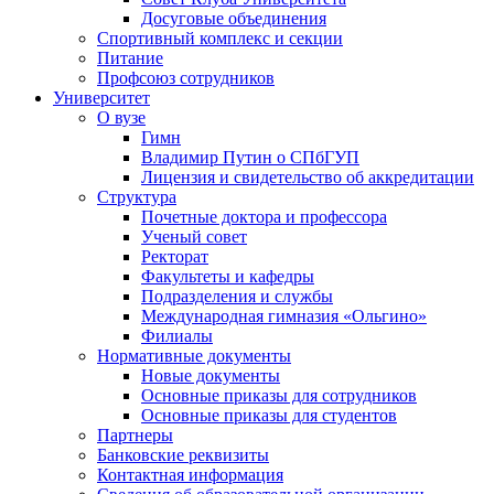
Досуговые объединения
Спортивный комплекс и секции
Питание
Профсоюз сотрудников
Университет
О вузе
Гимн
Владимир Путин о СПбГУП
Лицензия и свидетельство об аккредитации
Структура
Почетные доктора и профессора
Ученый совет
Ректорат
Факультеты и кафедры
Подразделения и службы
Международная гимназия «Ольгино»
Филиалы
Нормативные документы
Новые документы
Основные приказы для сотрудников
Основные приказы для студентов
Партнеры
Банковские реквизиты
Контактная информация