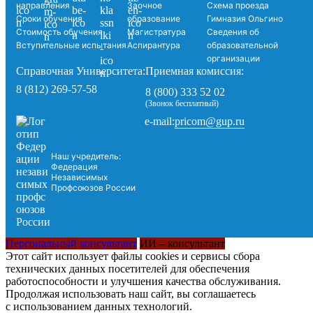
направления
Заочное
Схема проезда
Сроки обучения
образование
Гимназия Ольгино
Стоимость обучения
Магистратура
Сведения об
Вступительные испытания
Аспирантура
образовательной
организации
Справочная Университета:
Приемная комиссия:
8 (812) 269-57-58
8 (800) 333 52 02
(Звонок бесплатный)
pricom@gup.ru
e-mail:
Наш учредитель:
Федерация
Независимых
Профсоюзов России
Персональный консультант
ИИ – консультант
Этот сайт использует файлы cookies и сервисы сбора
технических данных посетителей для обеспечения
работоспособности и улучшения качества обслуживания.
Продолжая использовать наш сайт, вы соглашаетесь
с использованием данных технологий.