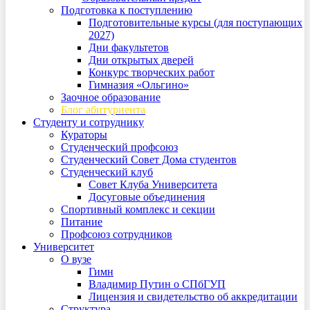
Подготовка к поступлению
Подготовительные курсы (для поступающих
2027)
Дни факультетов
Дни открытых дверей
Конкурс творческих работ
Гимназия «Ольгино»
Заочное образование
Блог абитуриента
Студенту и сотруднику
Кураторы
Студенческий профсоюз
Студенческий Совет Дома студентов
Студенческий клуб
Совет Клуба Университета
Досуговые объединения
Спортивный комплекс и секции
Питание
Профсоюз сотрудников
Университет
О вузе
Гимн
Владимир Путин о СПбГУП
Лицензия и свидетельство об аккредитации
Структура