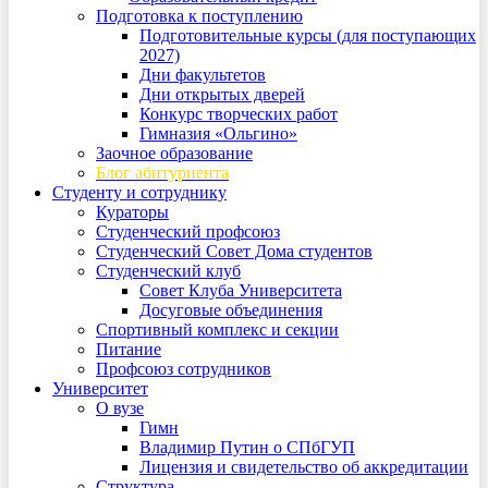
Подготовка к поступлению
Подготовительные курсы (для поступающих
2027)
Дни факультетов
Дни открытых дверей
Конкурс творческих работ
Гимназия «Ольгино»
Заочное образование
Блог абитуриента
Студенту и сотруднику
Кураторы
Студенческий профсоюз
Студенческий Совет Дома студентов
Студенческий клуб
Совет Клуба Университета
Досуговые объединения
Спортивный комплекс и секции
Питание
Профсоюз сотрудников
Университет
О вузе
Гимн
Владимир Путин о СПбГУП
Лицензия и свидетельство об аккредитации
Структура