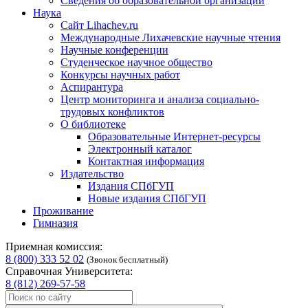
Сведения об образовательной организации
Наука
Сайт Lihachev.ru
Международные Лихачевские научные чтения
Научные конференции
Студенческое научное общество
Конкурсы научных работ
Аспирантура
Центр мониторинга и анализа социально-
трудовых конфликтов
О библиотеке
Образовательные Интернет-ресурсы
Электронный каталог
Контактная информация
Издательство
Издания СПбГУП
Новые издания СПбГУП
Проживание
Гимназия
Приемная комиссия:
8 (800) 333 52 02
(Звонок бесплатный)
Справочная Университета:
8 (812) 269-57-58