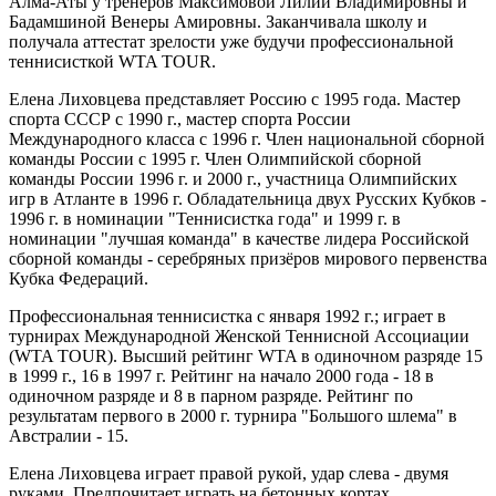
Алма-Аты у тренеров Максимовой Лилии Владимировны и
Бадамшиной Венеры Амировны. Заканчивала школу и
получала аттестат зрелости уже будучи профессиональной
теннисисткой WTA TOUR.
Елена Лиховцева представляет Россию с 1995 года. Мастер
спорта СССР с 1990 г., мастер спорта России
Международного класса с 1996 г. Член национальной сборной
команды России с 1995 г. Член Олимпийской сборной
команды России 1996 г. и 2000 г., участница Олимпийских
игр в Атланте в 1996 г. Обладательница двух Русских Кубков -
1996 г. в номинации "Теннисистка года" и 1999 г. в
номинации "лучшая команда" в качестве лидера Российской
сборной команды - серебряных призёров мирового первенства
Кубка Федераций.
Профессиональная теннисистка с января 1992 г.; играет в
турнирах Международной Женской Теннисной Ассоциации
(WTA TOUR). Высший рейтинг WTA в одиночном разряде 15
в 1999 г., 16 в 1997 г. Рейтинг на начало 2000 года - 18 в
одиночном разряде и 8 в парном разряде. Рейтинг по
результатам первого в 2000 г. турнира "Большого шлема" в
Австралии - 15.
Елена Лиховцева играет правой рукой, удар слева - двумя
руками. Предпочитает играть на бетонных кортах.