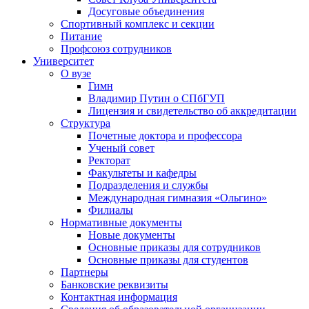
Досуговые объединения
Спортивный комплекс и секции
Питание
Профсоюз сотрудников
Университет
О вузе
Гимн
Владимир Путин о СПбГУП
Лицензия и свидетельство об аккредитации
Структура
Почетные доктора и профессора
Ученый совет
Ректорат
Факультеты и кафедры
Подразделения и службы
Международная гимназия «Ольгино»
Филиалы
Нормативные документы
Новые документы
Основные приказы для сотрудников
Основные приказы для студентов
Партнеры
Банковские реквизиты
Контактная информация