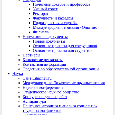
Почетные доктора и профессора
Ученый совет
Ректорат
Факультеты и кафедры
Подразделения и службы
Международная гимназия «Ольгино»
Филиалы
Нормативные документы
Новые документы
Основные приказы для сотрудников
Основные приказы для студентов
Партнеры
Банковские реквизиты
Контактная информация
Сведения об образовательной организации
Наука
Сайт Lihachev.ru
Международные Лихачевские научные чтения
Научные конференции
Студенческое научное общество
Конкурсы научных работ
Аспирантура
Центр мониторинга и анализа социально-
трудовых конфликтов