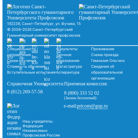
192238, Санкт-Петербург, ул. Фучика, 15
© 2006–2026 Санкт-Петербургский
Гуманитарный университет профсоюзов
Специальности /
Факультеты
Проживание
направления
Заочное
Схема проезда
Сроки обучения
образование
Гимназия Ольгино
Стоимость обучения
Магистратура
Сведения об
Вступительные испытания
Аспирантура
образовательной
организации
Справочная Университета:
Приемная комиссия:
8 (812) 269-57-58
8 (800) 333 52 02
(Звонок бесплатный)
pricom@gup.ru
e-mail:
Наш учредитель:
Федерация
Независимых
Профсоюзов России