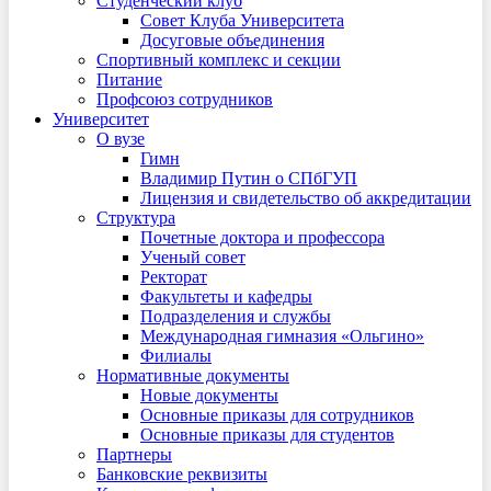
Студенческий клуб
Совет Клуба Университета
Досуговые объединения
Спортивный комплекс и секции
Питание
Профсоюз сотрудников
Университет
О вузе
Гимн
Владимир Путин о СПбГУП
Лицензия и свидетельство об аккредитации
Структура
Почетные доктора и профессора
Ученый совет
Ректорат
Факультеты и кафедры
Подразделения и службы
Международная гимназия «Ольгино»
Филиалы
Нормативные документы
Новые документы
Основные приказы для сотрудников
Основные приказы для студентов
Партнеры
Банковские реквизиты