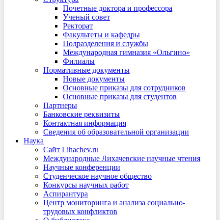
Почетные доктора и профессора
Ученый совет
Ректорат
Факультеты и кафедры
Подразделения и службы
Международная гимназия «Ольгино»
Филиалы
Нормативные документы
Новые документы
Основные приказы для сотрудников
Основные приказы для студентов
Партнеры
Банковские реквизиты
Контактная информация
Сведения об образовательной организации
Наука
Сайт Lihachev.ru
Международные Лихачевские научные чтения
Научные конференции
Студенческое научное общество
Конкурсы научных работ
Аспирантура
Центр мониторинга и анализа социально-
трудовых конфликтов