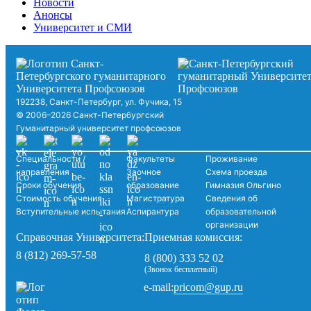
Новости
Анонсы
Университет и СМИ
192238, Санкт-Петербург, ул. Фучика, 15
© 2006–2026 Санкт-Петербургский
Гуманитарный университет профсоюзов
Специальности /
Факультеты
Проживание
направления
Заочное
Схема проезда
Сроки обучения
образование
Гимназия Ольгино
Стоимость обучения
Магистратура
Сведения об
Вступительные испытания
Аспирантура
образовательной
организации
Справочная Университета:
Приемная комиссия:
8 (812) 269-57-58
8 (800) 333 52 02
(Звонок бесплатный)
pricom@gup.ru
e-mail: