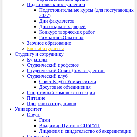
Подготовка к поступлению
Подготовительные курсы (для поступающих
2027)
Дни факультетов
Дни открытых дверей
Конкурс творческих работ
Гимназия «Ольгино»
Заочное образование
Блог абитуриента
Студенту и сотруднику
Кураторы
Студенческий профсоюз
Студенческий Совет Дома студентов
Студенческий клуб
Совет Клуба Университета
Досуговые объединения
Спортивный комплекс и секции
Питание
Профсоюз сотрудников
Университет
О вузе
Гимн
Владимир Путин о СПбГУП
Лицензия и свидетельство об аккредитации
Структура