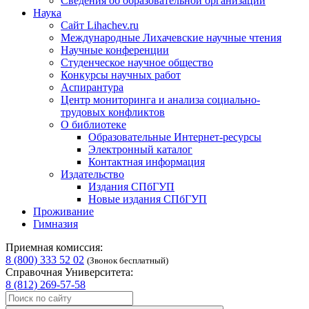
Сведения об образовательной организации
Наука
Сайт Lihachev.ru
Международные Лихачевские научные чтения
Научные конференции
Студенческое научное общество
Конкурсы научных работ
Аспирантура
Центр мониторинга и анализа социально-
трудовых конфликтов
О библиотеке
Образовательные Интернет-ресурсы
Электронный каталог
Контактная информация
Издательство
Издания СПбГУП
Новые издания СПбГУП
Проживание
Гимназия
Приемная комиссия:
8 (800) 333 52 02
(Звонок бесплатный)
Справочная Университета:
8 (812) 269-57-58