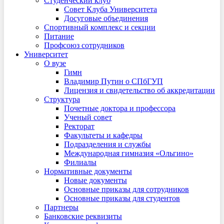
Студенческий клуб
Совет Клуба Университета
Досуговые объединения
Спортивный комплекс и секции
Питание
Профсоюз сотрудников
Университет
О вузе
Гимн
Владимир Путин о СПбГУП
Лицензия и свидетельство об аккредитации
Структура
Почетные доктора и профессора
Ученый совет
Ректорат
Факультеты и кафедры
Подразделения и службы
Международная гимназия «Ольгино»
Филиалы
Нормативные документы
Новые документы
Основные приказы для сотрудников
Основные приказы для студентов
Партнеры
Банковские реквизиты