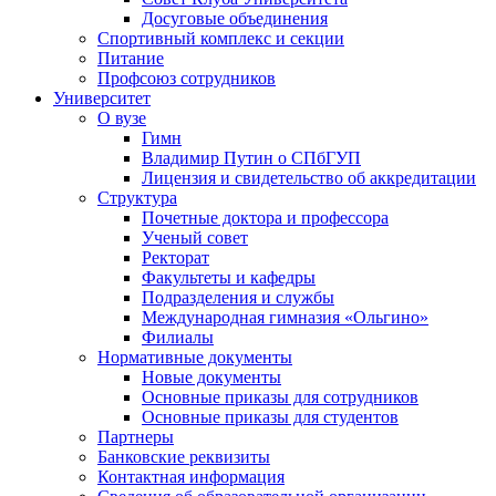
Досуговые объединения
Спортивный комплекс и секции
Питание
Профсоюз сотрудников
Университет
О вузе
Гимн
Владимир Путин о СПбГУП
Лицензия и свидетельство об аккредитации
Структура
Почетные доктора и профессора
Ученый совет
Ректорат
Факультеты и кафедры
Подразделения и службы
Международная гимназия «Ольгино»
Филиалы
Нормативные документы
Новые документы
Основные приказы для сотрудников
Основные приказы для студентов
Партнеры
Банковские реквизиты
Контактная информация