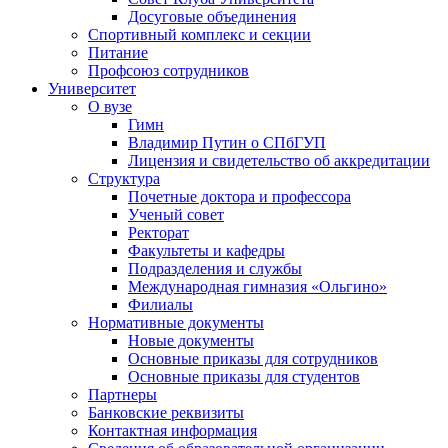
Досуговые объединения
Спортивный комплекс и секции
Питание
Профсоюз сотрудников
Университет
О вузе
Гимн
Владимир Путин о СПбГУП
Лицензия и свидетельство об аккредитации
Структура
Почетные доктора и профессора
Ученый совет
Ректорат
Факультеты и кафедры
Подразделения и службы
Международная гимназия «Ольгино»
Филиалы
Нормативные документы
Новые документы
Основные приказы для сотрудников
Основные приказы для студентов
Партнеры
Банковские реквизиты
Контактная информация