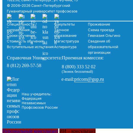
© 2006–2026 Санкт-Петербургский
Гуманитарный университет профсоюзов
Специальности /
Факультеты
Проживание
направления
Заочное
Схема проезда
Сроки обучения
образование
Гимназия Ольгино
Стоимость обучения
Магистратура
Сведения об
Вступительные испытания
Аспирантура
образовательной
организации
Справочная Университета:
Приемная комиссия:
8 (812) 269-57-58
8 (800) 333 52 02
(Звонок бесплатный)
pricom@gup.ru
e-mail:
Наш учредитель:
Федерация
Независимых
Профсоюзов России
Персональный консультант
ИИ – консультант