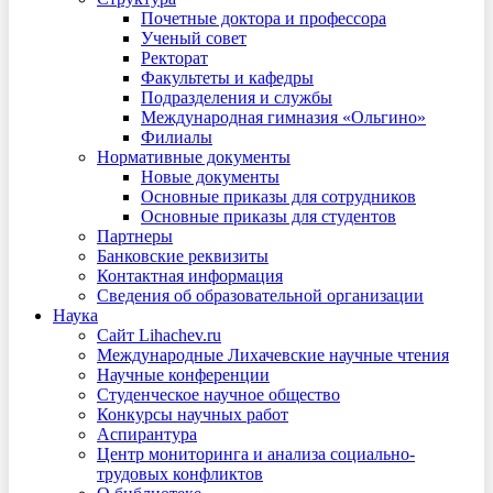
Почетные доктора и профессора
Ученый совет
Ректорат
Факультеты и кафедры
Подразделения и службы
Международная гимназия «Ольгино»
Филиалы
Нормативные документы
Новые документы
Основные приказы для сотрудников
Основные приказы для студентов
Партнеры
Банковские реквизиты
Контактная информация
Сведения об образовательной организации
Наука
Сайт Lihachev.ru
Международные Лихачевские научные чтения
Научные конференции
Студенческое научное общество
Конкурсы научных работ
Аспирантура
Центр мониторинга и анализа социально-
трудовых конфликтов