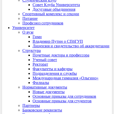
Студенческий клуб
Совет Клуба Университета
Досуговые объединения
Спортивный комплекс и секции
Питание
Профсоюз сотрудников
Университет
О вузе
Гимн
Владимир Путин о СПбГУП
Лицензия и свидетельство об аккредитации
Структура
Почетные доктора и профессора
Ученый совет
Ректорат
Факультеты и кафедры
Подразделения и службы
Международная гимназия «Ольгино»
Филиалы
Нормативные документы
Новые документы
Основные приказы для сотрудников
Основные приказы для студентов
Партнеры
Банковские реквизиты