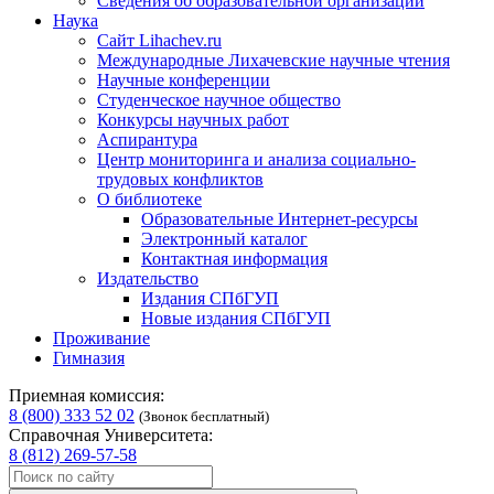
Сведения об образовательной организации
Наука
Сайт Lihachev.ru
Международные Лихачевские научные чтения
Научные конференции
Студенческое научное общество
Конкурсы научных работ
Аспирантура
Центр мониторинга и анализа социально-
трудовых конфликтов
О библиотеке
Образовательные Интернет-ресурсы
Электронный каталог
Контактная информация
Издательство
Издания СПбГУП
Новые издания СПбГУП
Проживание
Гимназия
Приемная комиссия:
8 (800) 333 52 02
(Звонок бесплатный)
Справочная Университета:
8 (812) 269-57-58