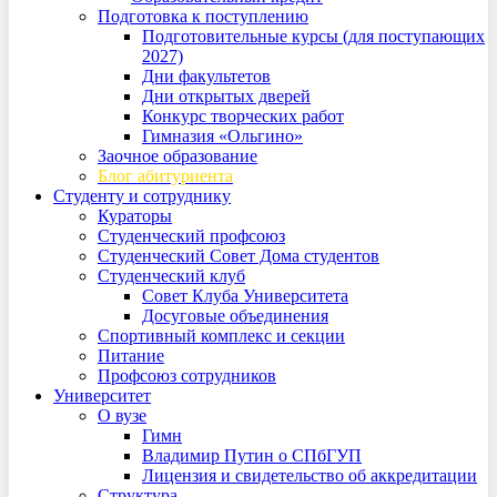
Подготовка к поступлению
Подготовительные курсы (для поступающих
2027)
Дни факультетов
Дни открытых дверей
Конкурс творческих работ
Гимназия «Ольгино»
Заочное образование
Блог абитуриента
Студенту и сотруднику
Кураторы
Студенческий профсоюз
Студенческий Совет Дома студентов
Студенческий клуб
Совет Клуба Университета
Досуговые объединения
Спортивный комплекс и секции
Питание
Профсоюз сотрудников
Университет
О вузе
Гимн
Владимир Путин о СПбГУП
Лицензия и свидетельство об аккредитации
Структура