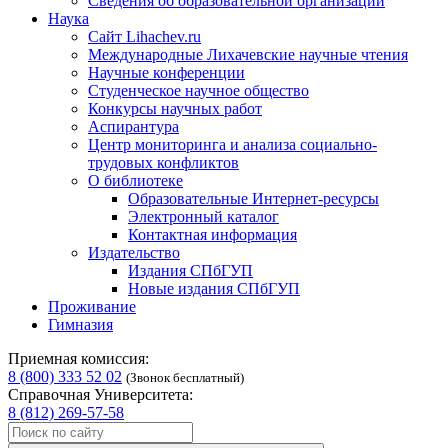
Сведения об образовательной организации
Наука
Сайт Lihachev.ru
Международные Лихачевские научные чтения
Научные конференции
Студенческое научное общество
Конкурсы научных работ
Аспирантура
Центр мониторинга и анализа социально-
трудовых конфликтов
О библиотеке
Образовательные Интернет-ресурсы
Электронный каталог
Контактная информация
Издательство
Издания СПбГУП
Новые издания СПбГУП
Проживание
Гимназия
Приемная комиссия:
8 (800) 333 52 02
(Звонок бесплатный)
Справочная Университета:
8 (812) 269-57-58