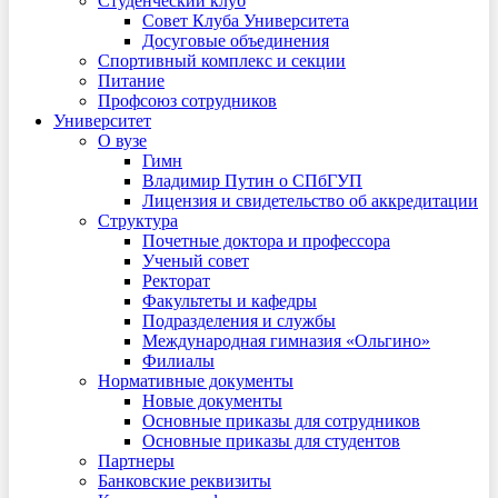
Студенческий клуб
Совет Клуба Университета
Досуговые объединения
Спортивный комплекс и секции
Питание
Профсоюз сотрудников
Университет
О вузе
Гимн
Владимир Путин о СПбГУП
Лицензия и свидетельство об аккредитации
Структура
Почетные доктора и профессора
Ученый совет
Ректорат
Факультеты и кафедры
Подразделения и службы
Международная гимназия «Ольгино»
Филиалы
Нормативные документы
Новые документы
Основные приказы для сотрудников
Основные приказы для студентов
Партнеры
Банковские реквизиты