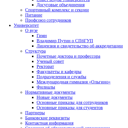
Досуговые объединения
Спортивный комплекс и секции
Питание
Профсоюз сотрудников
Университет
О вузе
Гимн
Владимир Путин о СПбГУП
Лицензия и свидетельство об аккредитации
Структура
Почетные доктора и профессора
Ученый совет
Ректорат
Факультеты и кафедры
Подразделения и службы
Международная гимназия «Ольгино»
Филиалы
Нормативные документы
Новые документы
Основные приказы для сотрудников
Основные приказы для студентов
Партнеры
Банковские реквизиты
Контактная информация