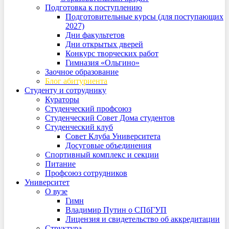
Подготовка к поступлению
Подготовительные курсы (для поступающих
2027)
Дни факультетов
Дни открытых дверей
Конкурс творческих работ
Гимназия «Ольгино»
Заочное образование
Блог абитуриента
Студенту и сотруднику
Кураторы
Студенческий профсоюз
Студенческий Совет Дома студентов
Студенческий клуб
Совет Клуба Университета
Досуговые объединения
Спортивный комплекс и секции
Питание
Профсоюз сотрудников
Университет
О вузе
Гимн
Владимир Путин о СПбГУП
Лицензия и свидетельство об аккредитации
Структура