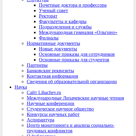
Почетные доктора и профессора
Ученый совет
Ректорат
Факультеты и кафедры
Подразделения и службы
Международная гимназия «Ольгино»
Филиалы
Нормативные документы
Новые документы
Основные приказы для сотрудников
Основные приказы для студентов
Партнеры
Банковские реквизиты
Контактная информация
Сведения об образовательной организации
Наука
Сайт Lihachev.ru
Международные Лихачевские научные чтения
Научные конференции
Студенческое научное общество
Конкурсы научных работ
Аспирантура
Центр мониторинга и анализа социально-
трудовых конфликтов