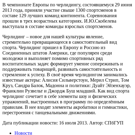
В чемпионате Европы по черлидингу, состоявшемуся 29 июня
2013 года, приняли участие свыше 1300 спортсменов в
составе 129 лучших команд континента. Соревнования
прошли в трех возрастных категориях. И.Ю.Скобелева
выступала в составе команды взрослых спортсменов.
Черлидинг – новое для нашей культуры явление,
стремительно превращающееся в самостоятельный вид
спорта. Черлидинг пришел в Европу и Россию из
Соединенных штатов Америки, где популярен среди
молодежи и выполняет помимо спортивных ряд
воспитательных задач: формирует умение сопереживать и
поддерживать товарищей, развивать самостоятельность и
стремление к успеху. В своё время черлидингом занимались
известные актеры: Алисия Сильверстоун, Мерил Стрип, Том
Круз, Сандра Балок, Мадонна и политики: Дуайт Эйзенхауэр,
Франклин Рузвельт и Джордж Буш младший. Как вид спорта
черлидинг сочетает в себе элементы шоу и физических
упражнений, выстроенных в программу по определённым
правилам. В нее входят элементы акробатики и гимнастики,
перестроения с танцевальными движениями.
Дата публикации новости:
16 июля 2013
. Автор:
СПбГУП
Новости