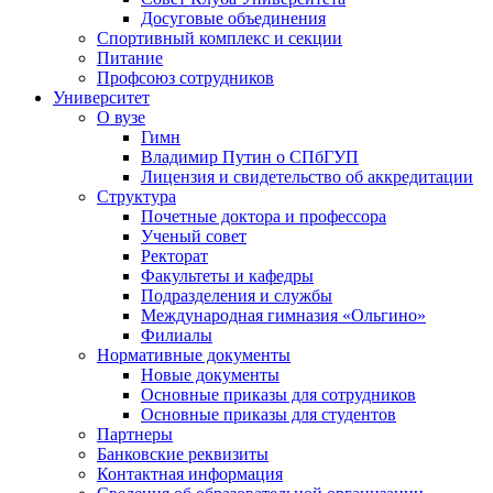
Досуговые объединения
Спортивный комплекс и секции
Питание
Профсоюз сотрудников
Университет
О вузе
Гимн
Владимир Путин о СПбГУП
Лицензия и свидетельство об аккредитации
Структура
Почетные доктора и профессора
Ученый совет
Ректорат
Факультеты и кафедры
Подразделения и службы
Международная гимназия «Ольгино»
Филиалы
Нормативные документы
Новые документы
Основные приказы для сотрудников
Основные приказы для студентов
Партнеры
Банковские реквизиты
Контактная информация