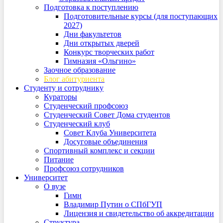
Подготовка к поступлению
Подготовительные курсы (для поступающих
2027)
Дни факультетов
Дни открытых дверей
Конкурс творческих работ
Гимназия «Ольгино»
Заочное образование
Блог абитуриента
Студенту и сотруднику
Кураторы
Студенческий профсоюз
Студенческий Совет Дома студентов
Студенческий клуб
Совет Клуба Университета
Досуговые объединения
Спортивный комплекс и секции
Питание
Профсоюз сотрудников
Университет
О вузе
Гимн
Владимир Путин о СПбГУП
Лицензия и свидетельство об аккредитации
Структура