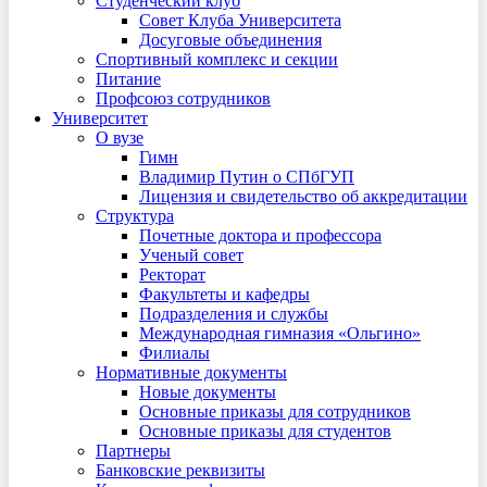
Студенческий клуб
Совет Клуба Университета
Досуговые объединения
Спортивный комплекс и секции
Питание
Профсоюз сотрудников
Университет
О вузе
Гимн
Владимир Путин о СПбГУП
Лицензия и свидетельство об аккредитации
Структура
Почетные доктора и профессора
Ученый совет
Ректорат
Факультеты и кафедры
Подразделения и службы
Международная гимназия «Ольгино»
Филиалы
Нормативные документы
Новые документы
Основные приказы для сотрудников
Основные приказы для студентов
Партнеры
Банковские реквизиты