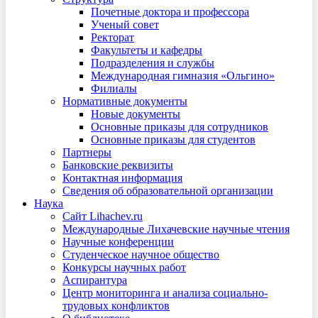
Почетные доктора и профессора
Ученый совет
Ректорат
Факультеты и кафедры
Подразделения и службы
Международная гимназия «Ольгино»
Филиалы
Нормативные документы
Новые документы
Основные приказы для сотрудников
Основные приказы для студентов
Партнеры
Банковские реквизиты
Контактная информация
Сведения об образовательной организации
Наука
Сайт Lihachev.ru
Международные Лихачевские научные чтения
Научные конференции
Студенческое научное общество
Конкурсы научных работ
Аспирантура
Центр мониторинга и анализа социально-
трудовых конфликтов