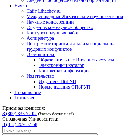
Сведения об образовательной организации
Наука
Сайт Lihachev.ru
Международные Лихачевские научные чтения
Научные конференции
Студенческое научное общество
Конкурсы научных работ
Аспирантура
Центр мониторинга и анализа социально-
трудовых конфликтов
О библиотеке
Образовательные Интернет-ресурсы
Электронный каталог
Контактная информация
Издательство
Издания СПбГУП
Новые издания СПбГУП
Проживание
Гимназия
Приемная комиссия:
8 (800) 333 52 02
(Звонок бесплатный)
Справочная Университета:
8 (812) 269-57-58