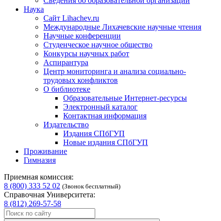
Сведения об образовательной организации
Наука
Сайт Lihachev.ru
Международные Лихачевские научные чтения
Научные конференции
Студенческое научное общество
Конкурсы научных работ
Аспирантура
Центр мониторинга и анализа социально-
трудовых конфликтов
О библиотеке
Образовательные Интернет-ресурсы
Электронный каталог
Контактная информация
Издательство
Издания СПбГУП
Новые издания СПбГУП
Проживание
Гимназия
Приемная комиссия:
8 (800) 333 52 02
(Звонок бесплатный)
Справочная Университета:
8 (812) 269-57-58