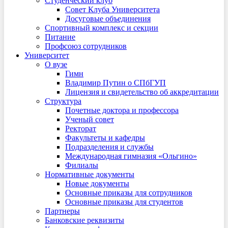
Студенческий клуб
Совет Клуба Университета
Досуговые объединения
Спортивный комплекс и секции
Питание
Профсоюз сотрудников
Университет
О вузе
Гимн
Владимир Путин о СПбГУП
Лицензия и свидетельство об аккредитации
Структура
Почетные доктора и профессора
Ученый совет
Ректорат
Факультеты и кафедры
Подразделения и службы
Международная гимназия «Ольгино»
Филиалы
Нормативные документы
Новые документы
Основные приказы для сотрудников
Основные приказы для студентов
Партнеры
Банковские реквизиты