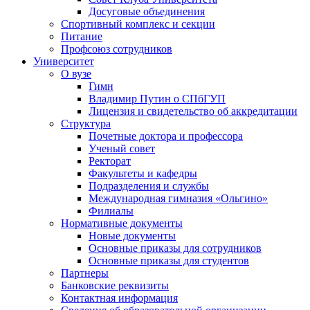
Досуговые объединения
Спортивный комплекс и секции
Питание
Профсоюз сотрудников
Университет
О вузе
Гимн
Владимир Путин о СПбГУП
Лицензия и свидетельство об аккредитации
Структура
Почетные доктора и профессора
Ученый совет
Ректорат
Факультеты и кафедры
Подразделения и службы
Международная гимназия «Ольгино»
Филиалы
Нормативные документы
Новые документы
Основные приказы для сотрудников
Основные приказы для студентов
Партнеры
Банковские реквизиты
Контактная информация