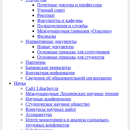
Почетные доктора и профессора
Ученый совет
Ректорат
Факультеты и кафедры
Подразделения и службы
Международная гимназия «Ольгино»
Филиалы
Нормативные документы
Новые документы
Основные приказы для сотрудников
Основные приказы для студентов
Партнеры
Банковские реквизиты
Контактная информация
Сведения об образовательной организации
Наука
Сайт Lihachev.ru
Международные Лихачевские научные чтения
Научные конференции
Студенческое научное общество
Конкурсы научных работ
Аспирантура
Центр мониторинга и анализа социально-
трудовых конфликтов