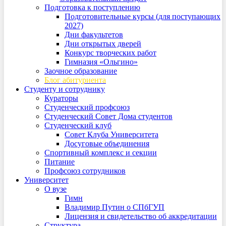
Подготовка к поступлению
Подготовительные курсы (для поступающих
2027)
Дни факультетов
Дни открытых дверей
Конкурс творческих работ
Гимназия «Ольгино»
Заочное образование
Блог абитуриента
Студенту и сотруднику
Кураторы
Студенческий профсоюз
Студенческий Совет Дома студентов
Студенческий клуб
Совет Клуба Университета
Досуговые объединения
Спортивный комплекс и секции
Питание
Профсоюз сотрудников
Университет
О вузе
Гимн
Владимир Путин о СПбГУП
Лицензия и свидетельство об аккредитации
Структура