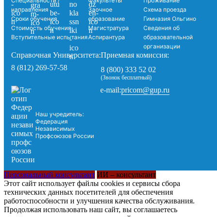
Специальности /
Факультеты
Проживание
направления
Заочное
Схема проезда
Сроки обучения
образование
Гимназия Ольгино
Стоимость обучения
Магистратура
Сведения об
Вступительные испытания
Аспирантура
образовательной
организации
Справочная Университета:
Приемная комиссия:
8 (812) 269-57-58
8 (800) 333 52 02
(Звонок бесплатный)
pricom@gup.ru
e-mail:
Наш учредитель:
Федерация
Независимых
Профсоюзов России
Персональный консультант
ИИ – консультант
Этот сайт использует файлы cookies и сервисы сбора
технических данных посетителей для обеспечения
работоспособности и улучшения качества обслуживания.
Продолжая использовать наш сайт, вы соглашаетесь