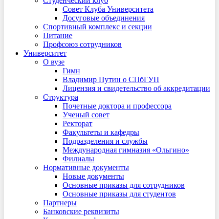
Студенческий клуб
Совет Клуба Университета
Досуговые объединения
Спортивный комплекс и секции
Питание
Профсоюз сотрудников
Университет
О вузе
Гимн
Владимир Путин о СПбГУП
Лицензия и свидетельство об аккредитации
Структура
Почетные доктора и профессора
Ученый совет
Ректорат
Факультеты и кафедры
Подразделения и службы
Международная гимназия «Ольгино»
Филиалы
Нормативные документы
Новые документы
Основные приказы для сотрудников
Основные приказы для студентов
Партнеры
Банковские реквизиты