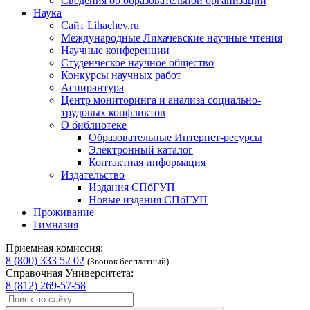
Сведения об образовательной организации
Наука
Сайт Lihachev.ru
Международные Лихачевские научные чтения
Научные конференции
Студенческое научное общество
Конкурсы научных работ
Аспирантура
Центр мониторинга и анализа социально-
трудовых конфликтов
О библиотеке
Образовательные Интернет-ресурсы
Электронный каталог
Контактная информация
Издательство
Издания СПбГУП
Новые издания СПбГУП
Проживание
Гимназия
Приемная комиссия:
8 (800) 333 52 02
(Звонок бесплатный)
Справочная Университета:
8 (812) 269-57-58