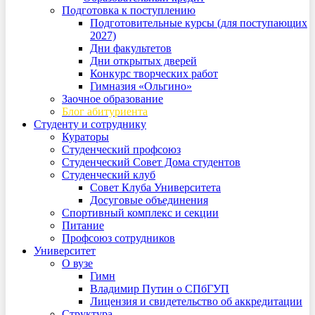
Подготовка к поступлению
Подготовительные курсы (для поступающих
2027)
Дни факультетов
Дни открытых дверей
Конкурс творческих работ
Гимназия «Ольгино»
Заочное образование
Блог абитуриента
Студенту и сотруднику
Кураторы
Студенческий профсоюз
Студенческий Совет Дома студентов
Студенческий клуб
Совет Клуба Университета
Досуговые объединения
Спортивный комплекс и секции
Питание
Профсоюз сотрудников
Университет
О вузе
Гимн
Владимир Путин о СПбГУП
Лицензия и свидетельство об аккредитации
Структура