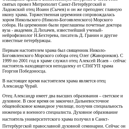
святых провел Митрополит Санкт-Петербургский и
Ладожский отец Иоанн (Сычев) и он же преподнес главную
икону храма. Торжественная церемония сопровождалась
хором Никольского (Николо-Богоявленского) Морского
собора. На церемонию были приглашены почетные доктора
вуза - академик Д.Лихачев, известнейший ученый-
нейрофизиолог Н.Бехтерева, писатель Д. Гранин и другие
известные петербуржцы.
Первым настоятелем храма был священник Николо-
Богоявленского Морского собора отец Олег (Жаворонков). С
1999 по 2001 год в храме служил отец Алексей Исаев – сейчас
настоятель находящегося неподалеку от СПбГУП храма
Георгия Победоносца.
В настоящее время настоятелем храма является отец
Александр Чурай.
Отец Александр имеет два высших образования – светское и
духовное. В свое время он закончил Дальневосточное
общевойсковое командное училище, получив специальность
инженера и
военного специалиста. Духовное образование
настоятель университетского храма получил в Санкт-
Петербургской православной духовной семинарии. Сейчас он