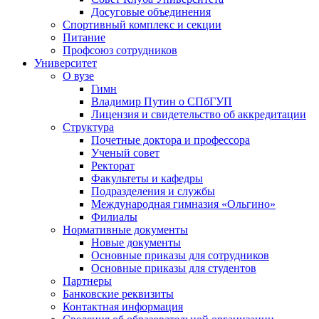
Досуговые объединения
Спортивный комплекс и секции
Питание
Профсоюз сотрудников
Университет
О вузе
Гимн
Владимир Путин о СПбГУП
Лицензия и свидетельство об аккредитации
Структура
Почетные доктора и профессора
Ученый совет
Ректорат
Факультеты и кафедры
Подразделения и службы
Международная гимназия «Ольгино»
Филиалы
Нормативные документы
Новые документы
Основные приказы для сотрудников
Основные приказы для студентов
Партнеры
Банковские реквизиты
Контактная информация