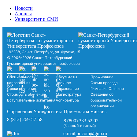
Новости
Анонсы
Университет и СМИ
192238, Санкт-Петербург, ул. Фучика, 15
© 2006–2026 Санкт-Петербургский
Гуманитарный университет профсоюзов
Специальности /
Факультеты
Проживание
направления
Заочное
Схема проезда
Сроки обучения
образование
Гимназия Ольгино
Стоимость обучения
Магистратура
Сведения об
Вступительные испытания
Аспирантура
образовательной
организации
Справочная Университета:
Приемная комиссия:
8 (812) 269-57-58
8 (800) 333 52 02
(Звонок бесплатный)
pricom@gup.ru
e-mail: