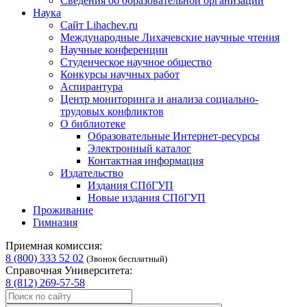
Сведения об образовательной организации
Наука
Сайт Lihachev.ru
Международные Лихачевские научные чтения
Научные конференции
Студенческое научное общество
Конкурсы научных работ
Аспирантура
Центр мониторинга и анализа социально-
трудовых конфликтов
О библиотеке
Образовательные Интернет-ресурсы
Электронный каталог
Контактная информация
Издательство
Издания СПбГУП
Новые издания СПбГУП
Проживание
Гимназия
Приемная комиссия:
8 (800) 333 52 02
(Звонок бесплатный)
Справочная Университета:
8 (812) 269-57-58