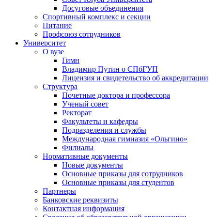
Досуговые объединения
Спортивный комплекс и секции
Питание
Профсоюз сотрудников
Университет
О вузе
Гимн
Владимир Путин о СПбГУП
Лицензия и свидетельство об аккредитации
Структура
Почетные доктора и профессора
Ученый совет
Ректорат
Факультеты и кафедры
Подразделения и службы
Международная гимназия «Ольгино»
Филиалы
Нормативные документы
Новые документы
Основные приказы для сотрудников
Основные приказы для студентов
Партнеры
Банковские реквизиты
Контактная информация