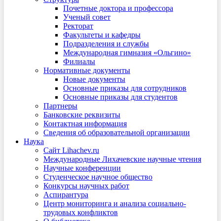
Почетные доктора и профессора
Ученый совет
Ректорат
Факультеты и кафедры
Подразделения и службы
Международная гимназия «Ольгино»
Филиалы
Нормативные документы
Новые документы
Основные приказы для сотрудников
Основные приказы для студентов
Партнеры
Банковские реквизиты
Контактная информация
Сведения об образовательной организации
Наука
Сайт Lihachev.ru
Международные Лихачевские научные чтения
Научные конференции
Студенческое научное общество
Конкурсы научных работ
Аспирантура
Центр мониторинга и анализа социально-
трудовых конфликтов