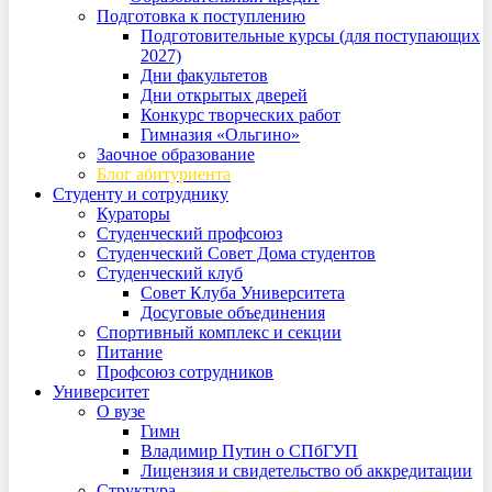
Подготовка к поступлению
Подготовительные курсы (для поступающих
2027)
Дни факультетов
Дни открытых дверей
Конкурс творческих работ
Гимназия «Ольгино»
Заочное образование
Блог абитуриента
Студенту и сотруднику
Кураторы
Студенческий профсоюз
Студенческий Совет Дома студентов
Студенческий клуб
Совет Клуба Университета
Досуговые объединения
Спортивный комплекс и секции
Питание
Профсоюз сотрудников
Университет
О вузе
Гимн
Владимир Путин о СПбГУП
Лицензия и свидетельство об аккредитации
Структура