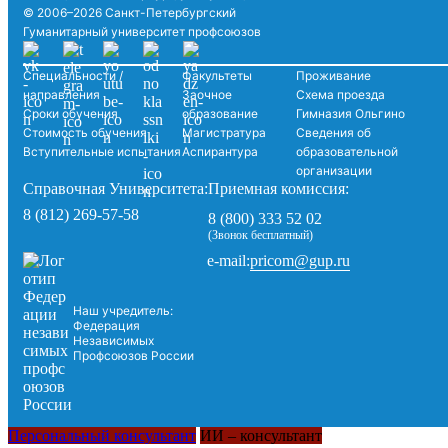
© 2006–2026 Санкт-Петербургский
Гуманитарный университет профсоюзов
Специальности /
Факультеты
Проживание
направления
Заочное
Схема проезда
Сроки обучения
образование
Гимназия Ольгино
Стоимость обучения
Магистратура
Сведения об
Вступительные испытания
Аспирантура
образовательной
организации
Справочная Университета:
Приемная комиссия:
8 (812) 269-57-58
8 (800) 333 52 02
(Звонок бесплатный)
pricom@gup.ru
e-mail:
Наш учредитель:
Федерация
Независимых
Профсоюзов России
Персональный консультант
ИИ – консультант