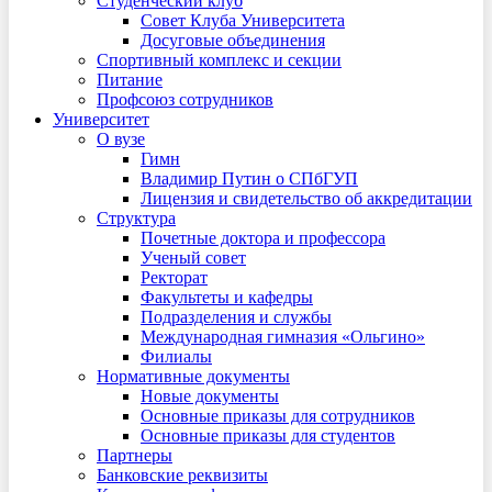
Студенческий клуб
Совет Клуба Университета
Досуговые объединения
Спортивный комплекс и секции
Питание
Профсоюз сотрудников
Университет
О вузе
Гимн
Владимир Путин о СПбГУП
Лицензия и свидетельство об аккредитации
Структура
Почетные доктора и профессора
Ученый совет
Ректорат
Факультеты и кафедры
Подразделения и службы
Международная гимназия «Ольгино»
Филиалы
Нормативные документы
Новые документы
Основные приказы для сотрудников
Основные приказы для студентов
Партнеры
Банковские реквизиты