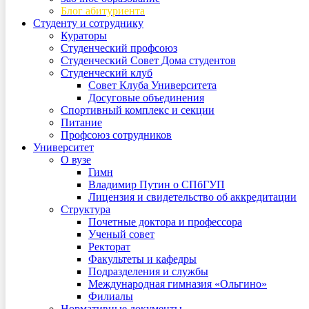
Блог абитуриента
Студенту и сотруднику
Кураторы
Студенческий профсоюз
Студенческий Совет Дома студентов
Студенческий клуб
Совет Клуба Университета
Досуговые объединения
Спортивный комплекс и секции
Питание
Профсоюз сотрудников
Университет
О вузе
Гимн
Владимир Путин о СПбГУП
Лицензия и свидетельство об аккредитации
Структура
Почетные доктора и профессора
Ученый совет
Ректорат
Факультеты и кафедры
Подразделения и службы
Международная гимназия «Ольгино»
Филиалы
Нормативные документы