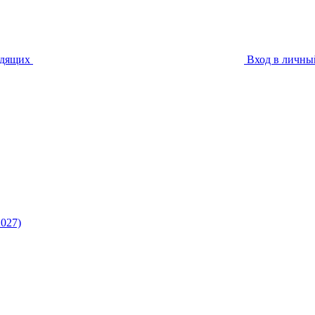
идящих
Вход в личны
027)