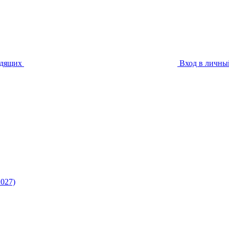
идящих
Вход в личны
027)