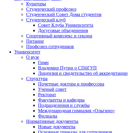
Кураторы
Студенческий профсоюз
Студенческий Совет Дома студентов
Студенческий клуб
Совет Клуба Университета
Досуговые объединения
Спортивный комплекс и секции
Питание
Профсоюз сотрудников
Университет
О вузе
Гимн
Владимир Путин о СПбГУП
Лицензия и свидетельство об аккредитации
Структура
Почетные доктора и профессора
Ученый совет
Ректорат
Факультеты и кафедры
Подразделения и службы
Международная гимназия «Ольгино»
Филиалы
Нормативные документы
Новые документы
Основные приказы для сотрудников