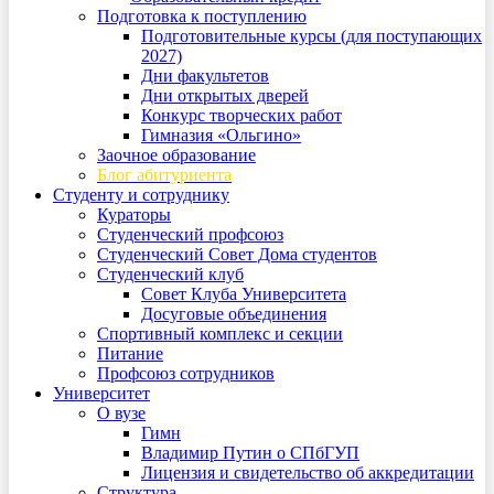
Подготовка к поступлению
Подготовительные курсы (для поступающих
2027)
Дни факультетов
Дни открытых дверей
Конкурс творческих работ
Гимназия «Ольгино»
Заочное образование
Блог абитуриента
Студенту и сотруднику
Кураторы
Студенческий профсоюз
Студенческий Совет Дома студентов
Студенческий клуб
Совет Клуба Университета
Досуговые объединения
Спортивный комплекс и секции
Питание
Профсоюз сотрудников
Университет
О вузе
Гимн
Владимир Путин о СПбГУП
Лицензия и свидетельство об аккредитации
Структура