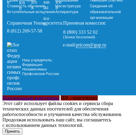
Сроки обучения
образование
Гимназия Ольгино
Стоимость обучения
Магистратура
Сведения об
Вступительные испытания
Аспирантура
образовательной
организации
Справочная Университета:
Приемная комиссия:
8 (812) 269-57-58
8 (800) 333 52 02
(Звонок бесплатный)
pricom@gup.ru
e-mail:
Наш учредитель:
Федерация
Независимых
Профсоюзов России
Персональный консультант
ИИ – консультант
Этот сайт использует файлы cookies и сервисы сбора
технических данных посетителей для обеспечения
работоспособности и улучшения качества обслуживания.
Продолжая использовать наш сайт, вы соглашаетесь
с использованием данных технологий.
Принять