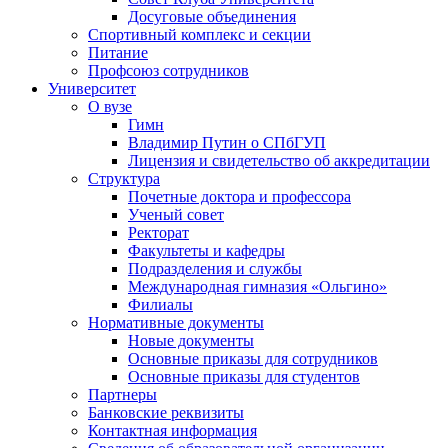
Досуговые объединения
Спортивный комплекс и секции
Питание
Профсоюз сотрудников
Университет
О вузе
Гимн
Владимир Путин о СПбГУП
Лицензия и свидетельство об аккредитации
Структура
Почетные доктора и профессора
Ученый совет
Ректорат
Факультеты и кафедры
Подразделения и службы
Международная гимназия «Ольгино»
Филиалы
Нормативные документы
Новые документы
Основные приказы для сотрудников
Основные приказы для студентов
Партнеры
Банковские реквизиты
Контактная информация