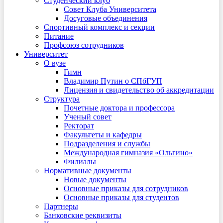
Студенческий клуб
Совет Клуба Университета
Досуговые объединения
Спортивный комплекс и секции
Питание
Профсоюз сотрудников
Университет
О вузе
Гимн
Владимир Путин о СПбГУП
Лицензия и свидетельство об аккредитации
Структура
Почетные доктора и профессора
Ученый совет
Ректорат
Факультеты и кафедры
Подразделения и службы
Международная гимназия «Ольгино»
Филиалы
Нормативные документы
Новые документы
Основные приказы для сотрудников
Основные приказы для студентов
Партнеры
Банковские реквизиты