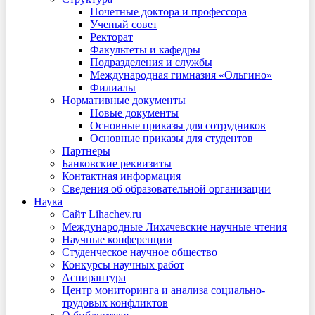
Почетные доктора и профессора
Ученый совет
Ректорат
Факультеты и кафедры
Подразделения и службы
Международная гимназия «Ольгино»
Филиалы
Нормативные документы
Новые документы
Основные приказы для сотрудников
Основные приказы для студентов
Партнеры
Банковские реквизиты
Контактная информация
Сведения об образовательной организации
Наука
Сайт Lihachev.ru
Международные Лихачевские научные чтения
Научные конференции
Студенческое научное общество
Конкурсы научных работ
Аспирантура
Центр мониторинга и анализа социально-
трудовых конфликтов