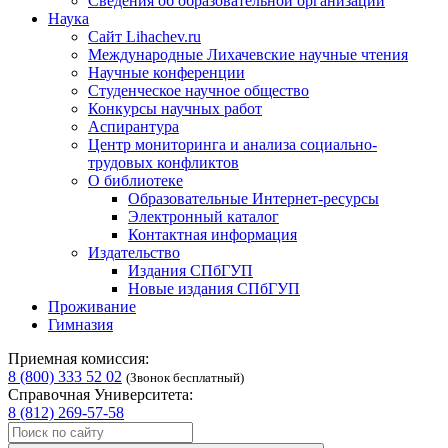
Сведения об образовательной организации
Наука
Сайт Lihachev.ru
Международные Лихачевские научные чтения
Научные конференции
Студенческое научное общество
Конкурсы научных работ
Аспирантура
Центр мониторинга и анализа социально-
трудовых конфликтов
О библиотеке
Образовательные Интернет-ресурсы
Электронный каталог
Контактная информация
Издательство
Издания СПбГУП
Новые издания СПбГУП
Проживание
Гимназия
Приемная комиссия:
8 (800) 333 52 02
(Звонок бесплатный)
Справочная Университета:
8 (812) 269-57-58