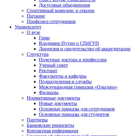
Досуговые объединения
Спортивный комплекс и секции
Питание
Профсоюз сотрудников
Университет
О вузе
Гимн
Владимир Путин о СПбГУП
Лицензия и свидетельство об аккредитации
Структура
Почетные доктора и профессора
Ученый совет
Ректорат
Факультеты и кафедры
Подразделения и службы
Международная гимназия «Ольгино»
Филиалы
Нормативные документы
Новые документы
Основные приказы для сотрудников
Основные приказы для студентов
Партнеры
Банковские реквизиты
Контактная информация