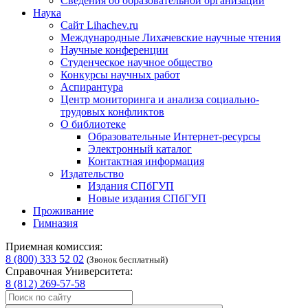
Сведения об образовательной организации
Наука
Сайт Lihachev.ru
Международные Лихачевские научные чтения
Научные конференции
Студенческое научное общество
Конкурсы научных работ
Аспирантура
Центр мониторинга и анализа социально-
трудовых конфликтов
О библиотеке
Образовательные Интернет-ресурсы
Электронный каталог
Контактная информация
Издательство
Издания СПбГУП
Новые издания СПбГУП
Проживание
Гимназия
Приемная комиссия:
8 (800) 333 52 02
(Звонок бесплатный)
Справочная Университета:
8 (812) 269-57-58