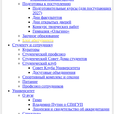
Подготовка к поступлению
Подготовительные курсы (для поступающих
2027)
Дни факультетов
Дни открытых дверей
Конкурс творческих работ
Гимназия «Ольгино»
Заочное образование
Блог абитуриента
Студенту и сотруднику
Кураторы
Студенческий профсоюз
Студенческий Совет Дома студентов
Студенческий клуб
Совет Клуба Университета
Досуговые объединения
Спортивный комплекс и секции
Питание
Профсоюз сотрудников
Университет
О вузе
Гимн
Владимир Путин о СПбГУП
Лицензия и свидетельство об аккредитации
Структура