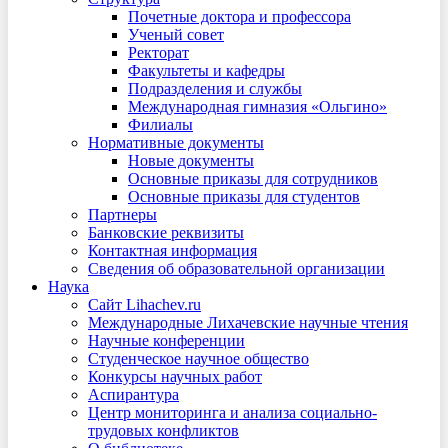
Почетные доктора и профессора
Ученый совет
Ректорат
Факультеты и кафедры
Подразделения и службы
Международная гимназия «Ольгино»
Филиалы
Нормативные документы
Новые документы
Основные приказы для сотрудников
Основные приказы для студентов
Партнеры
Банковские реквизиты
Контактная информация
Сведения об образовательной организации
Наука
Сайт Lihachev.ru
Международные Лихачевские научные чтения
Научные конференции
Студенческое научное общество
Конкурсы научных работ
Аспирантура
Центр мониторинга и анализа социально-
трудовых конфликтов