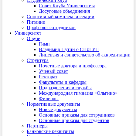
Студенческий клуб
Совет Клуба Университета
Досуговые объединения
Спортивный комплекс и секции
Питание
Профсоюз сотрудников
Университет
О вузе
Гимн
Владимир Путин о СПбГУП
Лицензия и свидетельство об аккредитации
Структура
Почетные доктора и профессора
Ученый совет
Ректорат
Факультеты и кафедры
Подразделения и службы
Международная гимназия «Ольгино»
Филиалы
Нормативные документы
Новые документы
Основные приказы для сотрудников
Основные приказы для студентов
Партнеры
Банковские реквизиты