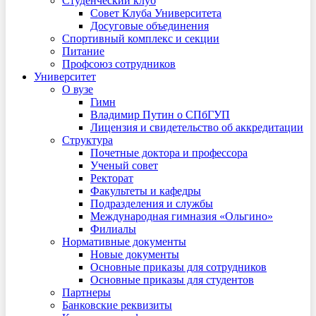
Студенческий клуб
Совет Клуба Университета
Досуговые объединения
Спортивный комплекс и секции
Питание
Профсоюз сотрудников
Университет
О вузе
Гимн
Владимир Путин о СПбГУП
Лицензия и свидетельство об аккредитации
Структура
Почетные доктора и профессора
Ученый совет
Ректорат
Факультеты и кафедры
Подразделения и службы
Международная гимназия «Ольгино»
Филиалы
Нормативные документы
Новые документы
Основные приказы для сотрудников
Основные приказы для студентов
Партнеры
Банковские реквизиты