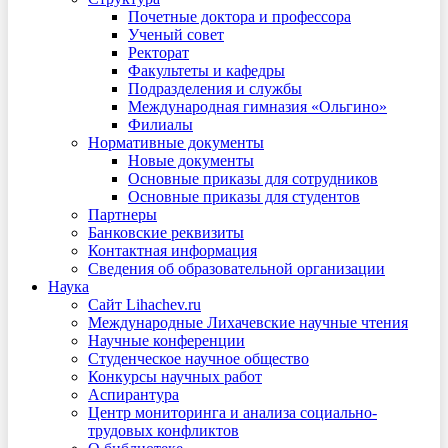
Почетные доктора и профессора
Ученый совет
Ректорат
Факультеты и кафедры
Подразделения и службы
Международная гимназия «Ольгино»
Филиалы
Нормативные документы
Новые документы
Основные приказы для сотрудников
Основные приказы для студентов
Партнеры
Банковские реквизиты
Контактная информация
Сведения об образовательной организации
Наука
Сайт Lihachev.ru
Международные Лихачевские научные чтения
Научные конференции
Студенческое научное общество
Конкурсы научных работ
Аспирантура
Центр мониторинга и анализа социально-
трудовых конфликтов