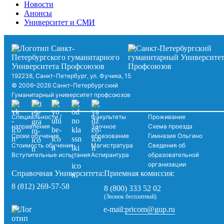
Новости
Анонсы
Университет и СМИ
192238, Санкт-Петербург, ул. Фучика, 15
© 2006–2026 Санкт-Петербургский
Гуманитарный университет профсоюзов
Специальности /
Факультеты
Проживание
направления
Заочное
Схема проезда
Сроки обучения
образование
Гимназия Ольгино
Стоимость обучения
Магистратура
Сведения об
Вступительные испытания
Аспирантура
образовательной
организации
Справочная Университета:
Приемная комиссия:
8 (812) 269-57-58
8 (800) 333 52 02
(Звонок бесплатный)
pricom@gup.ru
e-mail: