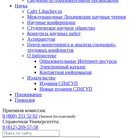
Сведения об образовательной организации
Наука
Сайт Lihachev.ru
Международные Лихачевские научные чтения
Научные конференции
Студенческое научное общество
Конкурсы научных работ
Аспирантура
Центр мониторинга и анализа социально-
трудовых конфликтов
О библиотеке
Образовательные Интернет-ресурсы
Электронный каталог
Контактная информация
Издательство
Издания СПбГУП
Новые издания СПбГУП
Проживание
Гимназия
Приемная комиссия:
8 (800) 333 52 02
(Звонок бесплатный)
Справочная Университета:
8 (812) 269-57-58