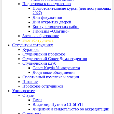
Подготовка к поступлению
Подготовительные курсы (для поступающих
2027)
Дни факультетов
Дни открытых дверей
Конкурс творческих работ
Гимназия «Ольгино»
Заочное образование
Блог абитуриента
Студенту и сотруднику
Кураторы
Студенческий профсоюз
Студенческий Совет Дома студентов
Студенческий клуб
Совет Клуба Университета
Досуговые объединения
Спортивный комплекс и секции
Питание
Профсоюз сотрудников
Университет
О вузе
Гимн
Владимир Путин о СПбГУП
Лицензия и свидетельство об аккредитации
Структура