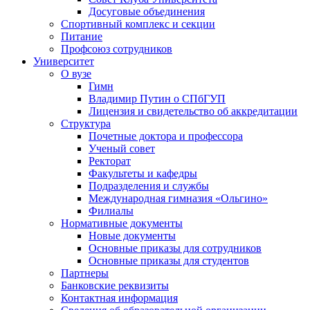
Досуговые объединения
Спортивный комплекс и секции
Питание
Профсоюз сотрудников
Университет
О вузе
Гимн
Владимир Путин о СПбГУП
Лицензия и свидетельство об аккредитации
Структура
Почетные доктора и профессора
Ученый совет
Ректорат
Факультеты и кафедры
Подразделения и службы
Международная гимназия «Ольгино»
Филиалы
Нормативные документы
Новые документы
Основные приказы для сотрудников
Основные приказы для студентов
Партнеры
Банковские реквизиты
Контактная информация