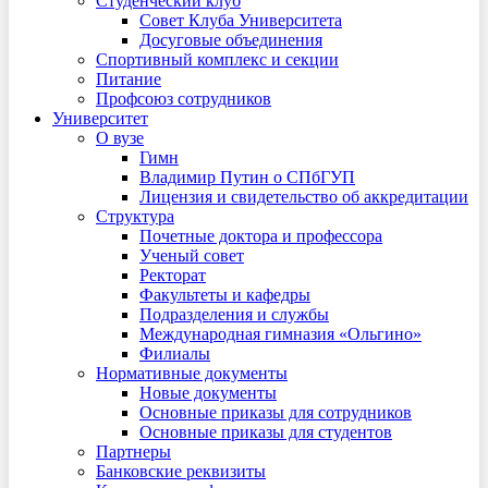
Студенческий клуб
Совет Клуба Университета
Досуговые объединения
Спортивный комплекс и секции
Питание
Профсоюз сотрудников
Университет
О вузе
Гимн
Владимир Путин о СПбГУП
Лицензия и свидетельство об аккредитации
Структура
Почетные доктора и профессора
Ученый совет
Ректорат
Факультеты и кафедры
Подразделения и службы
Международная гимназия «Ольгино»
Филиалы
Нормативные документы
Новые документы
Основные приказы для сотрудников
Основные приказы для студентов
Партнеры
Банковские реквизиты