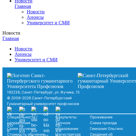
Новости
Главная
Новости
Анонсы
Университет и СМИ
Новости
Главная
Новости
Анонсы
Университет и СМИ
192238, Санкт-Петербург, ул. Фучика, 15
© 2006–2026 Санкт-Петербургский
Гуманитарный университет профсоюзов
Специальности /
Факультеты
Проживание
направления
Заочное
Схема проезда
Сроки обучения
образование
Гимназия Ольгино
Стоимость обучения
Магистратура
Сведения об