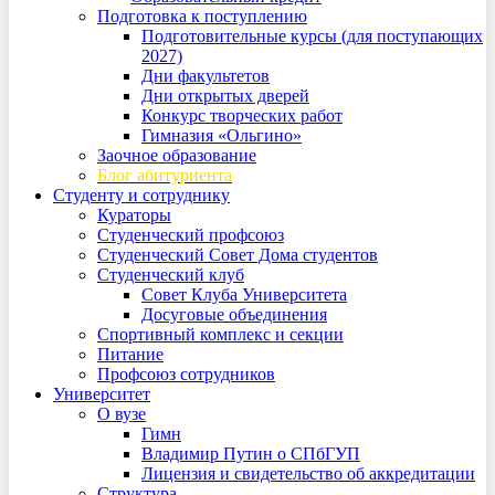
Подготовка к поступлению
Подготовительные курсы (для поступающих
2027)
Дни факультетов
Дни открытых дверей
Конкурс творческих работ
Гимназия «Ольгино»
Заочное образование
Блог абитуриента
Студенту и сотруднику
Кураторы
Студенческий профсоюз
Студенческий Совет Дома студентов
Студенческий клуб
Совет Клуба Университета
Досуговые объединения
Спортивный комплекс и секции
Питание
Профсоюз сотрудников
Университет
О вузе
Гимн
Владимир Путин о СПбГУП
Лицензия и свидетельство об аккредитации
Структура