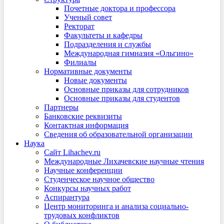
Почетные доктора и профессора
Ученый совет
Ректорат
Факультеты и кафедры
Подразделения и службы
Международная гимназия «Ольгино»
Филиалы
Нормативные документы
Новые документы
Основные приказы для сотрудников
Основные приказы для студентов
Партнеры
Банковские реквизиты
Контактная информация
Сведения об образовательной организации
Наука
Сайт Lihachev.ru
Международные Лихачевские научные чтения
Научные конференции
Студенческое научное общество
Конкурсы научных работ
Аспирантура
Центр мониторинга и анализа социально-
трудовых конфликтов