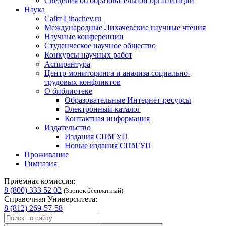
Сведения об образовательной организации
Наука
Сайт Lihachev.ru
Международные Лихачевские научные чтения
Научные конференции
Студенческое научное общество
Конкурсы научных работ
Аспирантура
Центр мониторинга и анализа социально-
трудовых конфликтов
О библиотеке
Образовательные Интернет-ресурсы
Электронный каталог
Контактная информация
Издательство
Издания СПбГУП
Новые издания СПбГУП
Проживание
Гимназия
Приемная комиссия:
8 (800) 333 52 02
(Звонок бесплатный)
Справочная Университета:
8 (812) 269-57-58