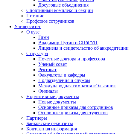
Досуговые объединения
Спортивный комплекс и секции
Питание
Профсоюз сотрудников
Университет
О вузе
Гимн
Владимир Путин о СПбГУП
Лицензия и свидетельство об аккредитации
Структура
Почетные доктора и профессора
Ученый совет
Ректорат
Факультеты и кафедры
Подразделения и службы
Международная гимназия «Ольгино»
Филиалы
Нормативные документы
Новые документы
Основные приказы для сотрудников
Основные приказы для студентов
Партнеры
Банковские реквизиты
Контактная информация