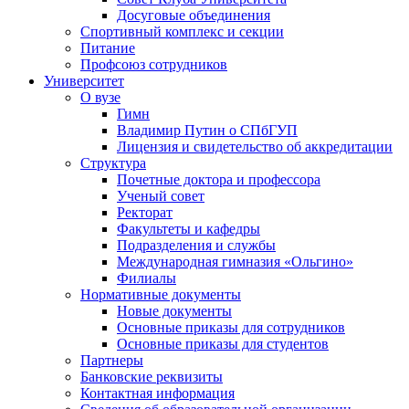
Досуговые объединения
Спортивный комплекс и секции
Питание
Профсоюз сотрудников
Университет
О вузе
Гимн
Владимир Путин о СПбГУП
Лицензия и свидетельство об аккредитации
Структура
Почетные доктора и профессора
Ученый совет
Ректорат
Факультеты и кафедры
Подразделения и службы
Международная гимназия «Ольгино»
Филиалы
Нормативные документы
Новые документы
Основные приказы для сотрудников
Основные приказы для студентов
Партнеры
Банковские реквизиты
Контактная информация