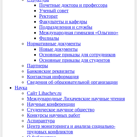
Почетные доктора и профессора
Ученый совет
Ректорат
Факультеты и кафедры
Подразделения и службы
Международная гимназия «Ольгино»
Филиалы
Нормативные документы
Новые документы
Основные приказы для сотрудников
Основные приказы для студентов
Партнеры
Банковские реквизиты
Контактная информация
Сведения об образовательной организации
Наука
Сайт Lihachev.ru
Международные Лихачевские научные чтения
Научные конференции
Студенческое научное общество
Конкурсы научных работ
Аспирантура
Центр мониторинга и анализа социально-
трудовых конфликтов