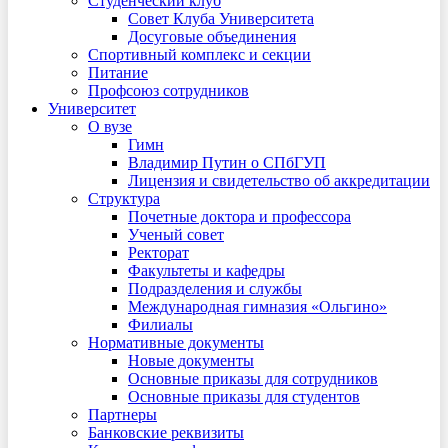
Студенческий клуб
Совет Клуба Университета
Досуговые объединения
Спортивный комплекс и секции
Питание
Профсоюз сотрудников
Университет
О вузе
Гимн
Владимир Путин о СПбГУП
Лицензия и свидетельство об аккредитации
Структура
Почетные доктора и профессора
Ученый совет
Ректорат
Факультеты и кафедры
Подразделения и службы
Международная гимназия «Ольгино»
Филиалы
Нормативные документы
Новые документы
Основные приказы для сотрудников
Основные приказы для студентов
Партнеры
Банковские реквизиты