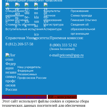
Гуманитарный университет профсоюзов
Специальности /
Факультеты
Проживание
направления
Заочное
Схема проезда
Сроки обучения
образование
Гимназия Ольгино
Стоимость обучения
Магистратура
Сведения об
Вступительные испытания
Аспирантура
образовательной
организации
Справочная Университета:
Приемная комиссия:
8 (812) 269-57-58
8 (800) 333 52 02
(Звонок бесплатный)
pricom@gup.ru
e-mail:
Наш учредитель:
Федерация
Независимых
Профсоюзов России
Персональный консультант
ИИ – консультант
Этот сайт использует файлы cookies и сервисы сбора
технических данных посетителей для обеспечения