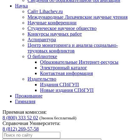
Сведения об образовательной организации
Наука
Сайт Lihachev.ru
Международные Лихачевские научные чтения
Научные конференции
Студенческое научное общество
Конкурсы научных работ
Аспирантура
Центр мониторинга и анализа социально-
трудовых конфликтов
О библиотеке
Образовательные Интернет-ресурсы
Электронный каталог
Контактная информация
Издательство
Издания СПбГУП
Новые издания СПбГУП
Проживание
Гимназия
Приемная комиссия:
8 (800) 333 52 02
(Звонок бесплатный)
Справочная Университета:
8 (812) 269-57-58