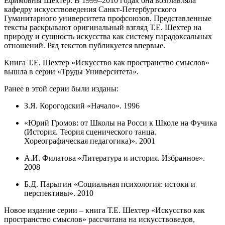
Ефимовны Шехтер. В 1999–2010 годах она возглавляла
кафедру искусствоведения Санкт-Петербургского
Гуманитарного университета профсоюзов. Представленные
тексты раскрывают оригинальный взгляд Т.Е. Шехтер на
природу и сущность искусства как систему парадоксальных
отношений. Ряд текстов публикуется впервые.
Книга Т.Е. Шехтер «Искусство как пространство смыслов»
вышла в серии «Труды Университета».
Ранее в этой серии были изданы:
З.Я. Корогодский «Начало». 1996
«Юрий Громов: от Школы на Росси к Школе на Фучика
(История. Теория сценического танца.
Хореографическая педагогика)». 2001
А.И. Филатова «Литература и история. Избранное».
2008
Б.Д. Парыгин «Социальная психология: истоки и
перспективы». 2010
Новое издание серии – книга Т.Е. Шехтер «Искусство как
пространство смыслов» рассчитана на искусствоведов,