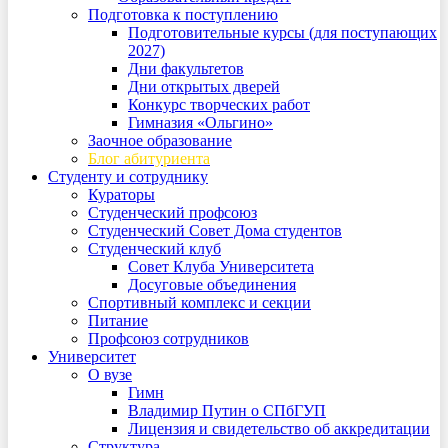
Подготовка к поступлению
Подготовительные курсы (для поступающих
2027)
Дни факультетов
Дни открытых дверей
Конкурс творческих работ
Гимназия «Ольгино»
Заочное образование
Блог абитуриента
Студенту и сотруднику
Кураторы
Студенческий профсоюз
Студенческий Совет Дома студентов
Студенческий клуб
Совет Клуба Университета
Досуговые объединения
Спортивный комплекс и секции
Питание
Профсоюз сотрудников
Университет
О вузе
Гимн
Владимир Путин о СПбГУП
Лицензия и свидетельство об аккредитации
Структура