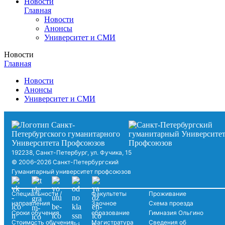
Новости
Главная
Новости
Анонсы
Университет и СМИ
Новости
Главная
Новости
Анонсы
Университет и СМИ
192238, Санкт-Петербург, ул. Фучика, 15
© 2006–2026 Санкт-Петербургский
Гуманитарный университет профсоюзов
Специальности /
Факультеты
Проживание
направления
Заочное
Схема проезда
Сроки обучения
образование
Гимназия Ольгино
Стоимость обучения
Магистратура
Сведения об