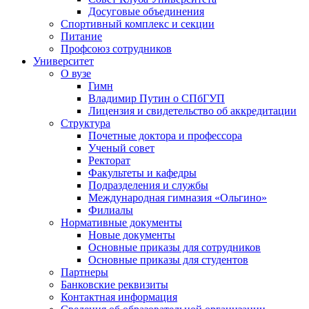
Досуговые объединения
Спортивный комплекс и секции
Питание
Профсоюз сотрудников
Университет
О вузе
Гимн
Владимир Путин о СПбГУП
Лицензия и свидетельство об аккредитации
Структура
Почетные доктора и профессора
Ученый совет
Ректорат
Факультеты и кафедры
Подразделения и службы
Международная гимназия «Ольгино»
Филиалы
Нормативные документы
Новые документы
Основные приказы для сотрудников
Основные приказы для студентов
Партнеры
Банковские реквизиты
Контактная информация