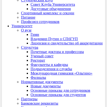
Студенческий клуб
Совет Клуба Университета
Досуговые объединения
Спортивный комплекс и секции
Питание
Профсоюз сотрудников
Университет
О вузе
Гимн
Владимир Путин о СПбГУП
Лицензия и свидетельство об аккредитации
Структура
Почетные доктора и профессора
Ученый совет
Ректорат
Факультеты и кафедры
Подразделения и службы
Международная гимназия «Ольгино»
Филиалы
Нормативные документы
Новые документы
Основные приказы для сотрудников
Основные приказы для студентов
Партнеры
Банковские реквизиты