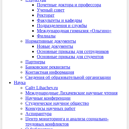
Почетные доктора и профессора
Ученый совет
Ректорат
Факультеты и кафедры
Подразделения и службы
Международная гимназия «Ольгино»
Филиалы
Нормативные документы
Новые документы
Основные приказы для сотрудников
Основные приказы для студентов
Партнеры
Банковские реквизиты
Контактная информация
Сведения об образовательной организации
Наука
Сайт Lihachev.ru
Международные Лихачевские научные чтения
Научные конференции
Студенческое научное общество
Конкурсы научных работ
Аспирантура
Центр мониторинга и анализа социально-
трудовых конфликтов