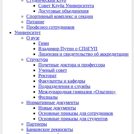
Студенческий клуб
Совет Клуба Университета
Досуговые объединения
Спортивный комплекс и секции
Питание
Профсоюз сотрудников
Университет
О вузе
Гимн
Владимир Путин о СПбГУП
Лицензия и свидетельство об аккредитации
Структура
Почетные доктора и профессора
Ученый совет
Ректорат
Факультеты и кафедры
Подразделения и службы
Международная гимназия «Ольгино»
Филиалы
Нормативные документы
Новые документы
Основные приказы для сотрудников
Основные приказы для студентов
Партнеры
Банковские реквизиты