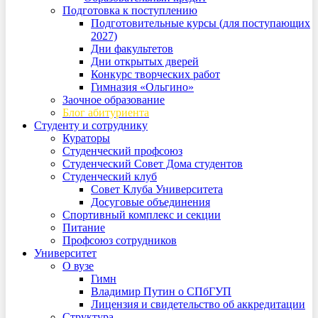
Подготовка к поступлению
Подготовительные курсы (для поступающих
2027)
Дни факультетов
Дни открытых дверей
Конкурс творческих работ
Гимназия «Ольгино»
Заочное образование
Блог абитуриента
Студенту и сотруднику
Кураторы
Студенческий профсоюз
Студенческий Совет Дома студентов
Студенческий клуб
Совет Клуба Университета
Досуговые объединения
Спортивный комплекс и секции
Питание
Профсоюз сотрудников
Университет
О вузе
Гимн
Владимир Путин о СПбГУП
Лицензия и свидетельство об аккредитации
Структура