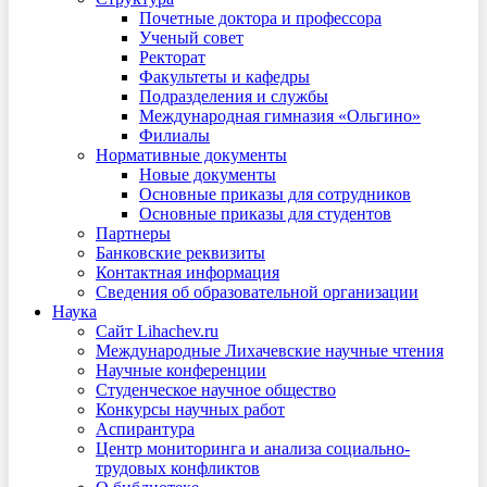
Почетные доктора и профессора
Ученый совет
Ректорат
Факультеты и кафедры
Подразделения и службы
Международная гимназия «Ольгино»
Филиалы
Нормативные документы
Новые документы
Основные приказы для сотрудников
Основные приказы для студентов
Партнеры
Банковские реквизиты
Контактная информация
Сведения об образовательной организации
Наука
Сайт Lihachev.ru
Международные Лихачевские научные чтения
Научные конференции
Студенческое научное общество
Конкурсы научных работ
Аспирантура
Центр мониторинга и анализа социально-
трудовых конфликтов