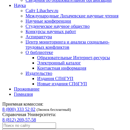
Сведения об образовательной организации
Наука
Сайт Lihachev.ru
Международные Лихачевские научные чтения
Научные конференции
Студенческое научное общество
Конкурсы научных работ
Аспирантура
Центр мониторинга и анализа социально-
трудовых конфликтов
О библиотеке
Образовательные Интернет-ресурсы
Электронный каталог
Контактная информация
Издательство
Издания СПбГУП
Новые издания СПбГУП
Проживание
Гимназия
Приемная комиссия:
8 (800) 333 52 02
(Звонок бесплатный)
Справочная Университета:
8 (812) 269-57-58