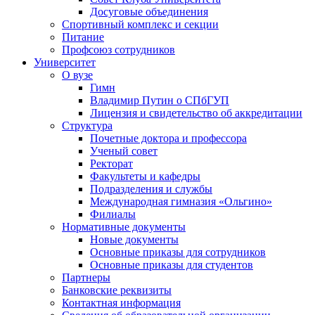
Досуговые объединения
Спортивный комплекс и секции
Питание
Профсоюз сотрудников
Университет
О вузе
Гимн
Владимир Путин о СПбГУП
Лицензия и свидетельство об аккредитации
Структура
Почетные доктора и профессора
Ученый совет
Ректорат
Факультеты и кафедры
Подразделения и службы
Международная гимназия «Ольгино»
Филиалы
Нормативные документы
Новые документы
Основные приказы для сотрудников
Основные приказы для студентов
Партнеры
Банковские реквизиты
Контактная информация