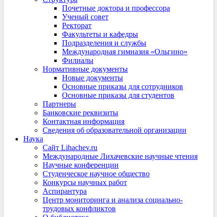
Почетные доктора и профессора
Ученый совет
Ректорат
Факультеты и кафедры
Подразделения и службы
Международная гимназия «Ольгино»
Филиалы
Нормативные документы
Новые документы
Основные приказы для сотрудников
Основные приказы для студентов
Партнеры
Банковские реквизиты
Контактная информация
Сведения об образовательной организации
Наука
Сайт Lihachev.ru
Международные Лихачевские научные чтения
Научные конференции
Студенческое научное общество
Конкурсы научных работ
Аспирантура
Центр мониторинга и анализа социально-
трудовых конфликтов