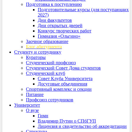
Подготовка к поступлению
Подготовительные курсы (для поступающих
2027)
Дни факультетов
Дни открытых дверей
Конкурс творческих работ
Гимназия «Ольгино»
Заочное образование
Блог абитуриента
Студенту и сотруднику
Кураторы
Студенческий профсоюз
Студенческий Совет Дома студентов
Студенческий клуб
Совет Клуба Университета
Досуговые объединения
Спортивный комплекс и секции
Питание
Профсоюз сотрудников
Университет
О вузе
Гимн
Владимир Путин о СПбГУП
Лицензия и свидетельство об аккредитации
Структура