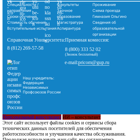
Специальности /
Факультеты
Проживание
направления
Заочное
Схема проезда
Сроки обучения
образование
Гимназия Ольгино
Стоимость обучения
Магистратура
Сведения об
Вступительные испытания
Аспирантура
образовательной
организации
Справочная Университета:
Приемная комиссия:
8 (812) 269-57-58
8 (800) 333 52 02
(Звонок бесплатный)
pricom@gup.ru
e-mail:
Наш учредитель:
Федерация
Независимых
Профсоюзов России
Персональный консультант
ИИ – консультант
Этот сайт использует файлы cookies и сервисы сбора
технических данных посетителей для обеспечения
работоспособности и улучшения качества обслуживания.
Продолжая использовать наш сайт, вы соглашаетесь