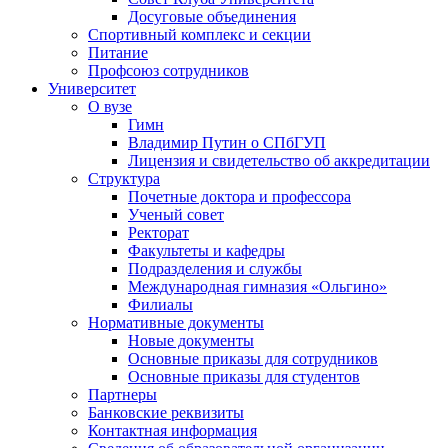
Досуговые объединения
Спортивный комплекс и секции
Питание
Профсоюз сотрудников
Университет
О вузе
Гимн
Владимир Путин о СПбГУП
Лицензия и свидетельство об аккредитации
Структура
Почетные доктора и профессора
Ученый совет
Ректорат
Факультеты и кафедры
Подразделения и службы
Международная гимназия «Ольгино»
Филиалы
Нормативные документы
Новые документы
Основные приказы для сотрудников
Основные приказы для студентов
Партнеры
Банковские реквизиты
Контактная информация