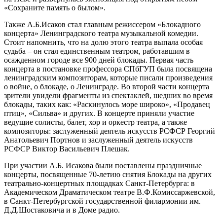
«Сохраните память о былом».
Также А.Б.Исаков стал главным режиссером «Блокадного
концерта» Ленинградского театра музыкальной комедии.
Стоит напомнить, что на долю этого театра выпала особая
судьба – он стал единственным театром, работавшим в
осажденном городе все 900 дней блокады. Первая часть
концерта в постановке профессора СПбГУП была посвящена
ленинградским композиторам, которые писали произведения
о войне, о блокаде, о Ленинграде. Во второй части концерта
зрители увидели фрагменты из спектаклей, шедших во время
блокады, таких как: «Раскинулось море широко», «Продавец
птиц», «Сильва» и других. В концерте приняли участие
ведущие солисты, балет, хор и оркестр театра, а также
композиторы: заслуженный деятель искусств РСФСР Георгий
Анатольевич Портнов и заслуженный деятель искусств
РСФСР Виктор Васильевич Плешак.
При участии А.Б. Исакова были поставлены праздничные
концерты, посвященные 70-летию снятия Блокады на других
театрально-концертных площадках Санкт-Петербурга: в
Академическом Драматическом театре В.Ф.Комиссаржевской,
в Санкт-Петербургской государственной филармонии им.
Д.Д.Шостаковича и в Доме радио.