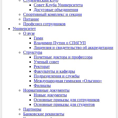
Студенческий клуб
Совет Клуба Университета
Досуговые объединения
Спортивный комплекс и секции
Питание
Профсоюз сотрудников
Университет
О вузе
Гимн
Владимир Путин о СПбГУП
Лицензия и свидетельство об аккредитации
Структура
Почетные доктора и профессора
Ученый совет
Ректорат
Факультеты и кафедры
Подразделения и службы
Международная гимназия «Ольгино»
Филиалы
Нормативные документы
Новые документы
Основные приказы для сотрудников
Основные приказы для студентов
Партнеры
Банковские реквизиты