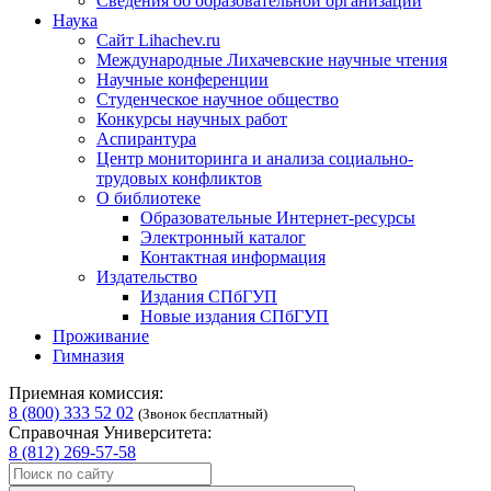
Сведения об образовательной организации
Наука
Сайт Lihachev.ru
Международные Лихачевские научные чтения
Научные конференции
Студенческое научное общество
Конкурсы научных работ
Аспирантура
Центр мониторинга и анализа социально-
трудовых конфликтов
О библиотеке
Образовательные Интернет-ресурсы
Электронный каталог
Контактная информация
Издательство
Издания СПбГУП
Новые издания СПбГУП
Проживание
Гимназия
Приемная комиссия:
8 (800) 333 52 02
(Звонок бесплатный)
Справочная Университета:
8 (812) 269-57-58