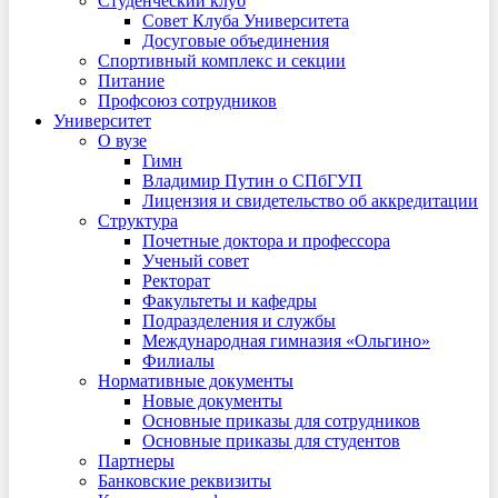
Студенческий клуб
Совет Клуба Университета
Досуговые объединения
Спортивный комплекс и секции
Питание
Профсоюз сотрудников
Университет
О вузе
Гимн
Владимир Путин о СПбГУП
Лицензия и свидетельство об аккредитации
Структура
Почетные доктора и профессора
Ученый совет
Ректорат
Факультеты и кафедры
Подразделения и службы
Международная гимназия «Ольгино»
Филиалы
Нормативные документы
Новые документы
Основные приказы для сотрудников
Основные приказы для студентов
Партнеры
Банковские реквизиты