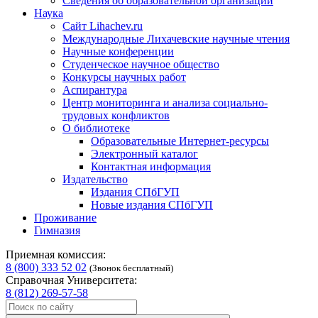
Сведения об образовательной организации
Наука
Сайт Lihachev.ru
Международные Лихачевские научные чтения
Научные конференции
Студенческое научное общество
Конкурсы научных работ
Аспирантура
Центр мониторинга и анализа социально-
трудовых конфликтов
О библиотеке
Образовательные Интернет-ресурсы
Электронный каталог
Контактная информация
Издательство
Издания СПбГУП
Новые издания СПбГУП
Проживание
Гимназия
Приемная комиссия:
8 (800) 333 52 02
(Звонок бесплатный)
Справочная Университета:
8 (812) 269-57-58