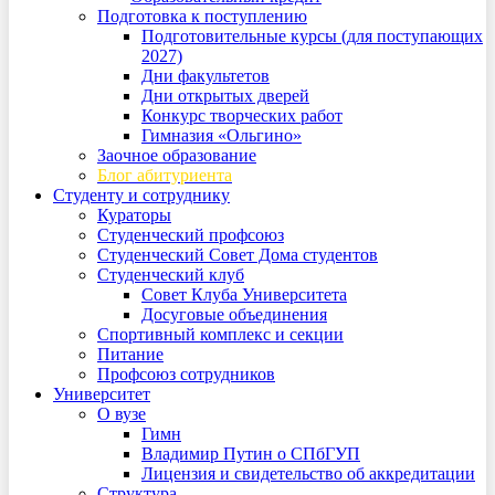
Подготовка к поступлению
Подготовительные курсы (для поступающих
2027)
Дни факультетов
Дни открытых дверей
Конкурс творческих работ
Гимназия «Ольгино»
Заочное образование
Блог абитуриента
Студенту и сотруднику
Кураторы
Студенческий профсоюз
Студенческий Совет Дома студентов
Студенческий клуб
Совет Клуба Университета
Досуговые объединения
Спортивный комплекс и секции
Питание
Профсоюз сотрудников
Университет
О вузе
Гимн
Владимир Путин о СПбГУП
Лицензия и свидетельство об аккредитации
Структура