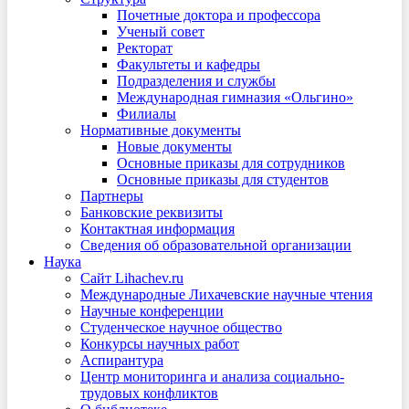
Почетные доктора и профессора
Ученый совет
Ректорат
Факультеты и кафедры
Подразделения и службы
Международная гимназия «Ольгино»
Филиалы
Нормативные документы
Новые документы
Основные приказы для сотрудников
Основные приказы для студентов
Партнеры
Банковские реквизиты
Контактная информация
Сведения об образовательной организации
Наука
Сайт Lihachev.ru
Международные Лихачевские научные чтения
Научные конференции
Студенческое научное общество
Конкурсы научных работ
Аспирантура
Центр мониторинга и анализа социально-
трудовых конфликтов