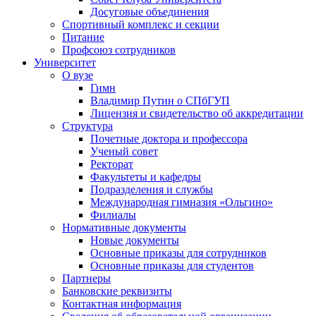
Досуговые объединения
Спортивный комплекс и секции
Питание
Профсоюз сотрудников
Университет
О вузе
Гимн
Владимир Путин о СПбГУП
Лицензия и свидетельство об аккредитации
Структура
Почетные доктора и профессора
Ученый совет
Ректорат
Факультеты и кафедры
Подразделения и службы
Международная гимназия «Ольгино»
Филиалы
Нормативные документы
Новые документы
Основные приказы для сотрудников
Основные приказы для студентов
Партнеры
Банковские реквизиты
Контактная информация