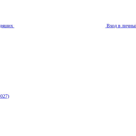
идящих
Вход в личны
027)