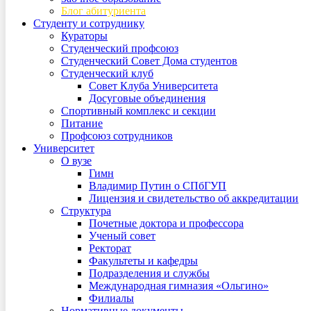
Блог абитуриента
Студенту и сотруднику
Кураторы
Студенческий профсоюз
Студенческий Совет Дома студентов
Студенческий клуб
Совет Клуба Университета
Досуговые объединения
Спортивный комплекс и секции
Питание
Профсоюз сотрудников
Университет
О вузе
Гимн
Владимир Путин о СПбГУП
Лицензия и свидетельство об аккредитации
Структура
Почетные доктора и профессора
Ученый совет
Ректорат
Факультеты и кафедры
Подразделения и службы
Международная гимназия «Ольгино»
Филиалы
Нормативные документы