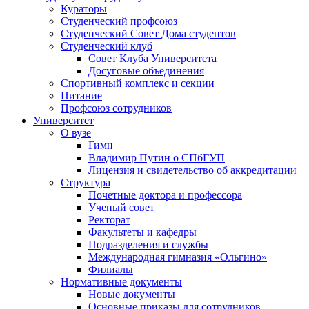
Кураторы
Студенческий профсоюз
Студенческий Совет Дома студентов
Студенческий клуб
Совет Клуба Университета
Досуговые объединения
Спортивный комплекс и секции
Питание
Профсоюз сотрудников
Университет
О вузе
Гимн
Владимир Путин о СПбГУП
Лицензия и свидетельство об аккредитации
Структура
Почетные доктора и профессора
Ученый совет
Ректорат
Факультеты и кафедры
Подразделения и службы
Международная гимназия «Ольгино»
Филиалы
Нормативные документы
Новые документы
Основные приказы для сотрудников