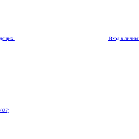
идящих
Вход в личны
027)