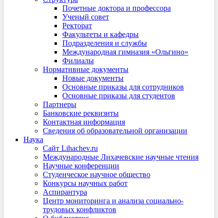
Почетные доктора и профессора
Ученый совет
Ректорат
Факультеты и кафедры
Подразделения и службы
Международная гимназия «Ольгино»
Филиалы
Нормативные документы
Новые документы
Основные приказы для сотрудников
Основные приказы для студентов
Партнеры
Банковские реквизиты
Контактная информация
Сведения об образовательной организации
Наука
Сайт Lihachev.ru
Международные Лихачевские научные чтения
Научные конференции
Студенческое научное общество
Конкурсы научных работ
Аспирантура
Центр мониторинга и анализа социально-
трудовых конфликтов