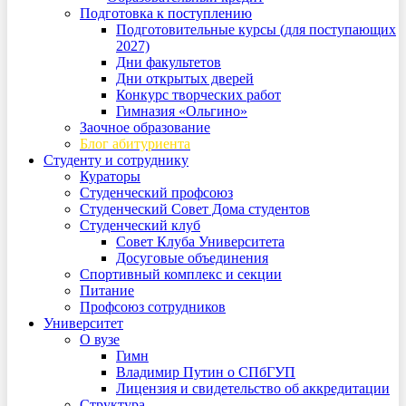
Подготовка к поступлению
Подготовительные курсы (для поступающих
2027)
Дни факультетов
Дни открытых дверей
Конкурс творческих работ
Гимназия «Ольгино»
Заочное образование
Блог абитуриента
Студенту и сотруднику
Кураторы
Студенческий профсоюз
Студенческий Совет Дома студентов
Студенческий клуб
Совет Клуба Университета
Досуговые объединения
Спортивный комплекс и секции
Питание
Профсоюз сотрудников
Университет
О вузе
Гимн
Владимир Путин о СПбГУП
Лицензия и свидетельство об аккредитации
Структура