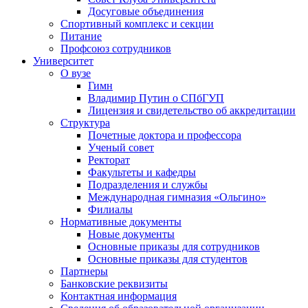
Досуговые объединения
Спортивный комплекс и секции
Питание
Профсоюз сотрудников
Университет
О вузе
Гимн
Владимир Путин о СПбГУП
Лицензия и свидетельство об аккредитации
Структура
Почетные доктора и профессора
Ученый совет
Ректорат
Факультеты и кафедры
Подразделения и службы
Международная гимназия «Ольгино»
Филиалы
Нормативные документы
Новые документы
Основные приказы для сотрудников
Основные приказы для студентов
Партнеры
Банковские реквизиты
Контактная информация