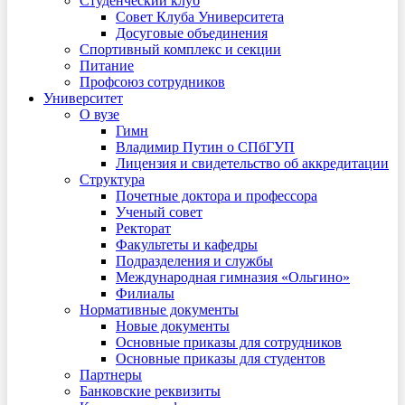
Студенческий клуб
Совет Клуба Университета
Досуговые объединения
Спортивный комплекс и секции
Питание
Профсоюз сотрудников
Университет
О вузе
Гимн
Владимир Путин о СПбГУП
Лицензия и свидетельство об аккредитации
Структура
Почетные доктора и профессора
Ученый совет
Ректорат
Факультеты и кафедры
Подразделения и службы
Международная гимназия «Ольгино»
Филиалы
Нормативные документы
Новые документы
Основные приказы для сотрудников
Основные приказы для студентов
Партнеры
Банковские реквизиты