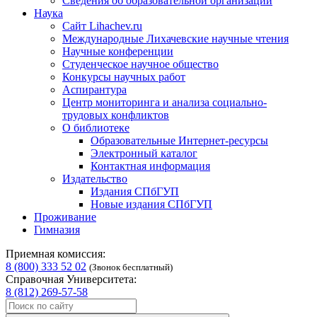
Сведения об образовательной организации
Наука
Сайт Lihachev.ru
Международные Лихачевские научные чтения
Научные конференции
Студенческое научное общество
Конкурсы научных работ
Аспирантура
Центр мониторинга и анализа социально-
трудовых конфликтов
О библиотеке
Образовательные Интернет-ресурсы
Электронный каталог
Контактная информация
Издательство
Издания СПбГУП
Новые издания СПбГУП
Проживание
Гимназия
Приемная комиссия:
8 (800) 333 52 02
(Звонок бесплатный)
Справочная Университета:
8 (812) 269-57-58