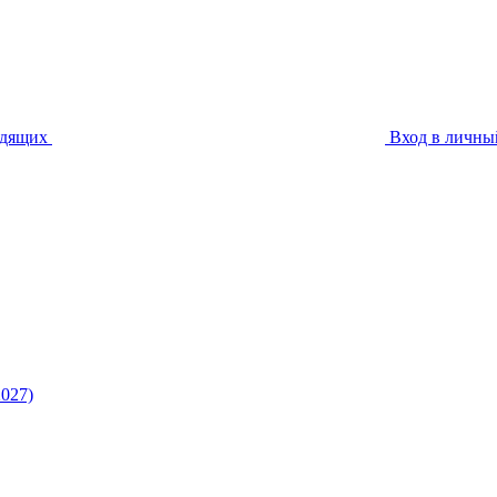
идящих
Вход в личны
027)