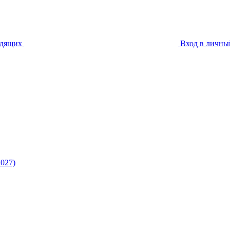
идящих
Вход в личны
027)