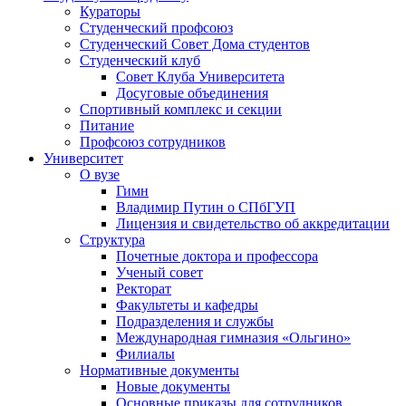
Кураторы
Студенческий профсоюз
Студенческий Совет Дома студентов
Студенческий клуб
Совет Клуба Университета
Досуговые объединения
Спортивный комплекс и секции
Питание
Профсоюз сотрудников
Университет
О вузе
Гимн
Владимир Путин о СПбГУП
Лицензия и свидетельство об аккредитации
Структура
Почетные доктора и профессора
Ученый совет
Ректорат
Факультеты и кафедры
Подразделения и службы
Международная гимназия «Ольгино»
Филиалы
Нормативные документы
Новые документы
Основные приказы для сотрудников