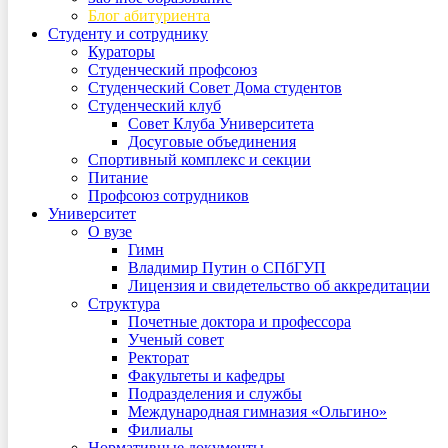
Блог абитуриента
Студенту и сотруднику
Кураторы
Студенческий профсоюз
Студенческий Совет Дома студентов
Студенческий клуб
Совет Клуба Университета
Досуговые объединения
Спортивный комплекс и секции
Питание
Профсоюз сотрудников
Университет
О вузе
Гимн
Владимир Путин о СПбГУП
Лицензия и свидетельство об аккредитации
Структура
Почетные доктора и профессора
Ученый совет
Ректорат
Факультеты и кафедры
Подразделения и службы
Международная гимназия «Ольгино»
Филиалы
Нормативные документы