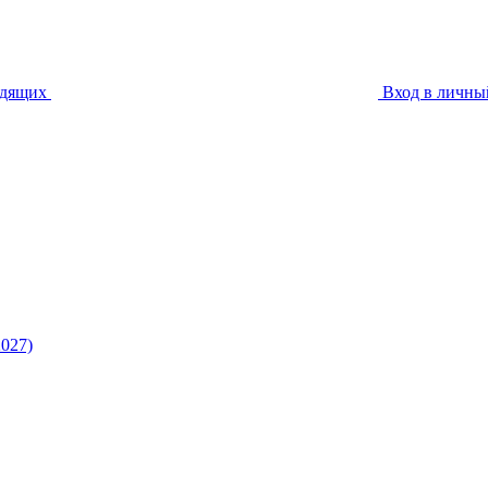
идящих
Вход в личны
027)