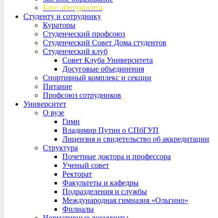
Блог абитуриента
Студенту и сотруднику
Кураторы
Студенческий профсоюз
Студенческий Совет Дома студентов
Студенческий клуб
Совет Клуба Университета
Досуговые объединения
Спортивный комплекс и секции
Питание
Профсоюз сотрудников
Университет
О вузе
Гимн
Владимир Путин о СПбГУП
Лицензия и свидетельство об аккредитации
Структура
Почетные доктора и профессора
Ученый совет
Ректорат
Факультеты и кафедры
Подразделения и службы
Международная гимназия «Ольгино»
Филиалы
Нормативные документы