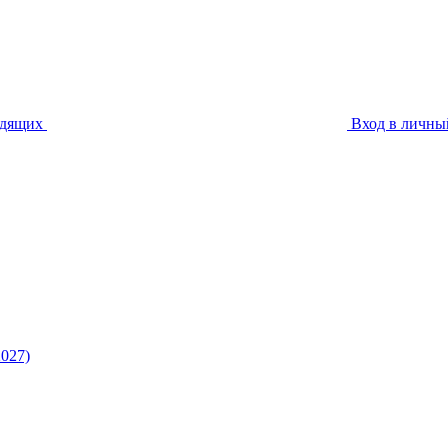
идящих
Вход в личны
027)