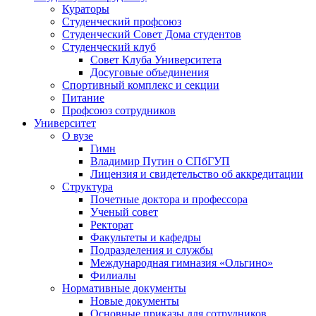
Кураторы
Студенческий профсоюз
Студенческий Совет Дома студентов
Студенческий клуб
Совет Клуба Университета
Досуговые объединения
Спортивный комплекс и секции
Питание
Профсоюз сотрудников
Университет
О вузе
Гимн
Владимир Путин о СПбГУП
Лицензия и свидетельство об аккредитации
Структура
Почетные доктора и профессора
Ученый совет
Ректорат
Факультеты и кафедры
Подразделения и службы
Международная гимназия «Ольгино»
Филиалы
Нормативные документы
Новые документы
Основные приказы для сотрудников