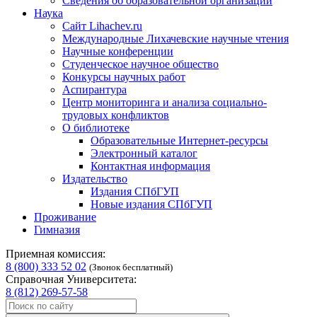
Сведения об образовательной организации
Наука
Сайт Lihachev.ru
Международные Лихачевские научные чтения
Научные конференции
Студенческое научное общество
Конкурсы научных работ
Аспирантура
Центр мониторинга и анализа социально-
трудовых конфликтов
О библиотеке
Образовательные Интернет-ресурсы
Электронный каталог
Контактная информация
Издательство
Издания СПбГУП
Новые издания СПбГУП
Проживание
Гимназия
Приемная комиссия:
8 (800) 333 52 02
(Звонок бесплатный)
Справочная Университета:
8 (812) 269-57-58