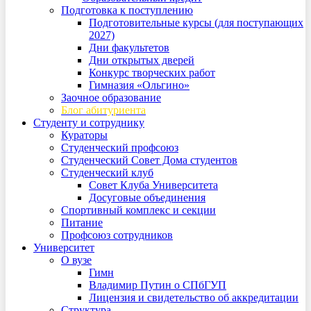
Подготовка к поступлению
Подготовительные курсы (для поступающих
2027)
Дни факультетов
Дни открытых дверей
Конкурс творческих работ
Гимназия «Ольгино»
Заочное образование
Блог абитуриента
Студенту и сотруднику
Кураторы
Студенческий профсоюз
Студенческий Совет Дома студентов
Студенческий клуб
Совет Клуба Университета
Досуговые объединения
Спортивный комплекс и секции
Питание
Профсоюз сотрудников
Университет
О вузе
Гимн
Владимир Путин о СПбГУП
Лицензия и свидетельство об аккредитации
Структура