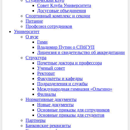
Студенческий клуб
Совет Клуба Университета
Досуговые объединения
Спортивный комплекс и секции
Питание
Профсоюз сотрудников
Университет
О вузе
Гимн
Владимир Путин о СПбГУП
Лицензия и свидетельство об аккредитации
Структура
Почетные доктора и профессора
Ученый совет
Ректорат
Факультеты и кафедры
Подразделения и службы
Международная гимназия «Ольгино»
Филиалы
Нормативные документы
Новые документы
Основные приказы для сотрудников
Основные приказы для студентов
Партнеры
Банковские реквизиты