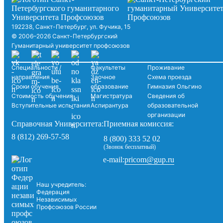
192238, Санкт-Петербург, ул. Фучика, 15
© 2006–2026 Санкт-Петербургский
Гуманитарный университет профсоюзов
Специальности /
Факультеты
Проживание
направления
Заочное
Схема проезда
Сроки обучения
образование
Гимназия Ольгино
Стоимость обучения
Магистратура
Сведения об
Вступительные испытания
Аспирантура
образовательной
организации
Справочная Университета:
Приемная комиссия:
8 (812) 269-57-58
8 (800) 333 52 02
(Звонок бесплатный)
pricom@gup.ru
e-mail:
Наш учредитель:
Федерация
Независимых
Профсоюзов России