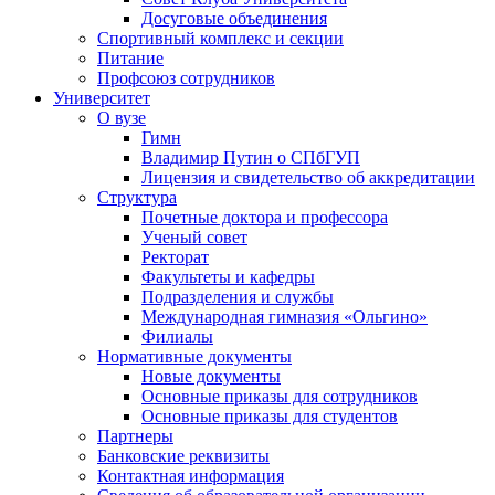
Досуговые объединения
Спортивный комплекс и секции
Питание
Профсоюз сотрудников
Университет
О вузе
Гимн
Владимир Путин о СПбГУП
Лицензия и свидетельство об аккредитации
Структура
Почетные доктора и профессора
Ученый совет
Ректорат
Факультеты и кафедры
Подразделения и службы
Международная гимназия «Ольгино»
Филиалы
Нормативные документы
Новые документы
Основные приказы для сотрудников
Основные приказы для студентов
Партнеры
Банковские реквизиты
Контактная информация