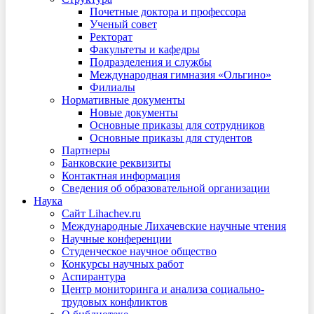
Почетные доктора и профессора
Ученый совет
Ректорат
Факультеты и кафедры
Подразделения и службы
Международная гимназия «Ольгино»
Филиалы
Нормативные документы
Новые документы
Основные приказы для сотрудников
Основные приказы для студентов
Партнеры
Банковские реквизиты
Контактная информация
Сведения об образовательной организации
Наука
Сайт Lihachev.ru
Международные Лихачевские научные чтения
Научные конференции
Студенческое научное общество
Конкурсы научных работ
Аспирантура
Центр мониторинга и анализа социально-
трудовых конфликтов