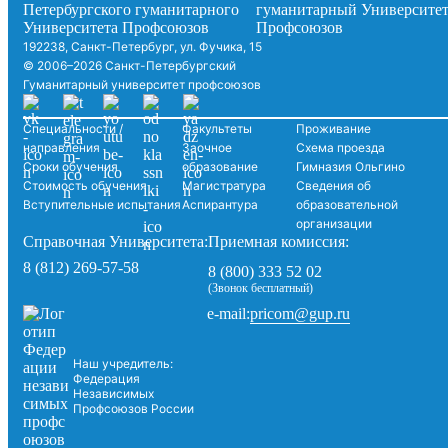
192238, Санкт-Петербург, ул. Фучика, 15
© 2006–2026 Санкт-Петербургский
Гуманитарный университет профсоюзов
Специальности /
Факультеты
Проживание
направления
Заочное
Схема проезда
Сроки обучения
образование
Гимназия Ольгино
Стоимость обучения
Магистратура
Сведения об
Вступительные испытания
Аспирантура
образовательной
организации
Справочная Университета:
Приемная комиссия:
8 (812) 269-57-58
8 (800) 333 52 02
(Звонок бесплатный)
pricom@gup.ru
e-mail:
Наш учредитель:
Федерация
Независимых
Профсоюзов России