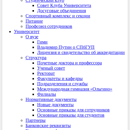
Студенческий клуб
Совет Клуба Университета
Досуговые объединения
Спортивный комплекс и секции
Питание
Профсоюз сотрудников
Университет
О вузе
Гимн
Владимир Путин о СПбГУП
Лицензия и свидетельство об аккредитации
Структура
Почетные доктора и профессора
Ученый совет
Ректорат
Факультеты и кафедры
Подразделения и службы
Международная гимназия «Ольгино»
Филиалы
Нормативные документы
Новые документы
Основные приказы для сотрудников
Основные приказы для студентов
Партнеры
Банковские реквизиты