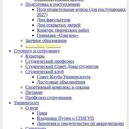
Подготовка к поступлению
Подготовительные курсы (для поступающих
2027)
Дни факультетов
Дни открытых дверей
Конкурс творческих работ
Гимназия «Ольгино»
Заочное образование
Блог абитуриента
Студенту и сотруднику
Кураторы
Студенческий профсоюз
Студенческий Совет Дома студентов
Студенческий клуб
Совет Клуба Университета
Досуговые объединения
Спортивный комплекс и секции
Питание
Профсоюз сотрудников
Университет
О вузе
Гимн
Владимир Путин о СПбГУП
Лицензия и свидетельство об аккредитации
Структура