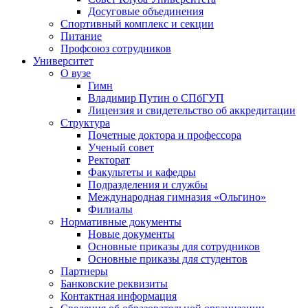
Досуговые объединения
Спортивный комплекс и секции
Питание
Профсоюз сотрудников
Университет
О вузе
Гимн
Владимир Путин о СПбГУП
Лицензия и свидетельство об аккредитации
Структура
Почетные доктора и профессора
Ученый совет
Ректорат
Факультеты и кафедры
Подразделения и службы
Международная гимназия «Ольгино»
Филиалы
Нормативные документы
Новые документы
Основные приказы для сотрудников
Основные приказы для студентов
Партнеры
Банковские реквизиты
Контактная информация