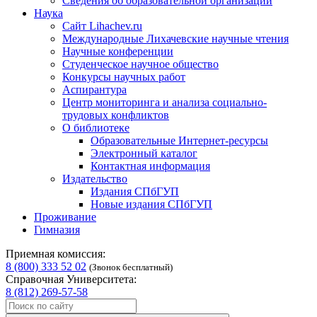
Сведения об образовательной организации
Наука
Сайт Lihachev.ru
Международные Лихачевские научные чтения
Научные конференции
Студенческое научное общество
Конкурсы научных работ
Аспирантура
Центр мониторинга и анализа социально-
трудовых конфликтов
О библиотеке
Образовательные Интернет-ресурсы
Электронный каталог
Контактная информация
Издательство
Издания СПбГУП
Новые издания СПбГУП
Проживание
Гимназия
Приемная комиссия:
8 (800) 333 52 02
(Звонок бесплатный)
Справочная Университета:
8 (812) 269-57-58