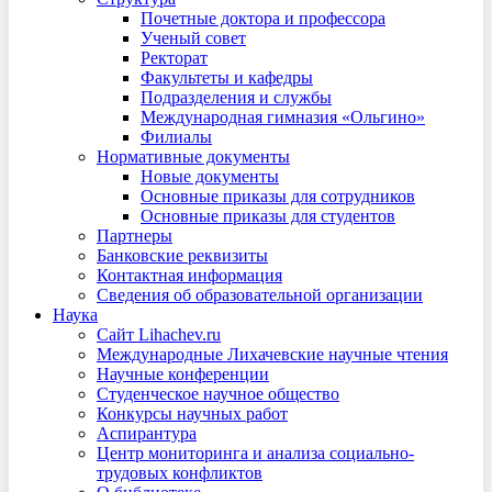
Почетные доктора и профессора
Ученый совет
Ректорат
Факультеты и кафедры
Подразделения и службы
Международная гимназия «Ольгино»
Филиалы
Нормативные документы
Новые документы
Основные приказы для сотрудников
Основные приказы для студентов
Партнеры
Банковские реквизиты
Контактная информация
Сведения об образовательной организации
Наука
Сайт Lihachev.ru
Международные Лихачевские научные чтения
Научные конференции
Студенческое научное общество
Конкурсы научных работ
Аспирантура
Центр мониторинга и анализа социально-
трудовых конфликтов