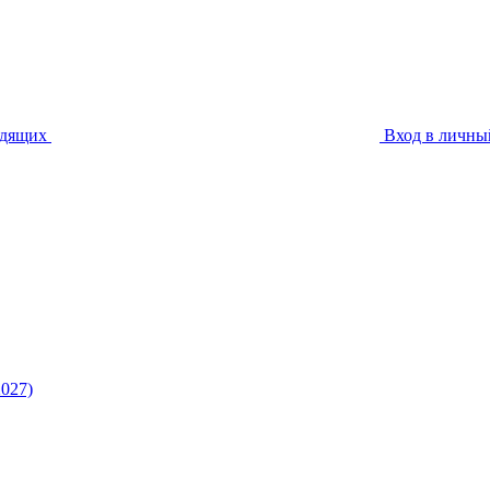
идящих
Вход в личны
027)