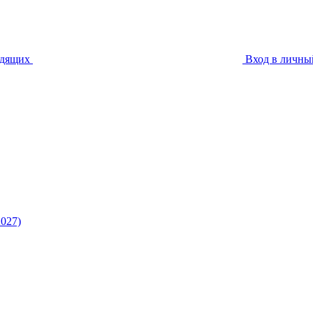
идящих
Вход в личны
027)