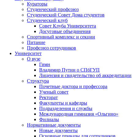
Кураторы
Студенческий профсоюз
Студенческий Совет Дома студентов
Студенческий клуб
Совет Клуба Университета
Досуговые объединения
Спортивный комплекс и секции
Питание
Профсоюз сотрудников
Университет
О вузе
Гимн
Владимир Путин о СПбГУП
Лицензия и свидетельство об аккредитации
Структура
Почетные доктора и профессора
Ученый совет
Ректорат
Факультеты и кафедры
Подразделения и службы
Международная гимназия «Ольгино»
Филиалы
Нормативные документы
Новые документы
Основные приказы для сотрудников