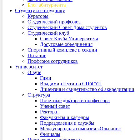
Блог абитуриента
Студенту и сотруднику
Кураторы
Студенческий профсоюз
Студенческий Совет Дома студентов
Студенческий клуб
Совет Клуба Университета
Досуговые объединения
Спортивный комплекс и секции
Питание
Профсоюз сотрудников
Университет
О вузе
Гимн
Владимир Путин о СПбГУП
Лицензия и свидетельство об аккредитации
Структура
Почетные доктора и профессора
Ученый совет
Ректорат
Факультеты и кафедры
Подразделения и службы
Международная гимназия «Ольгино»
Филиалы
Нормативные документы