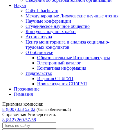
Сведения об образовательной организации
Наука
Сайт Lihachev.ru
Международные Лихачевские научные чтения
Научные конференции
Студенческое научное общество
Конкурсы научных работ
Аспирантура
Центр мониторинга и анализа социально-
трудовых конфликтов
О библиотеке
Образовательные Интернет-ресурсы
Электронный каталог
Контактная информация
Издательство
Издания СПбГУП
Новые издания СПбГУП
Проживание
Гимназия
Приемная комиссия:
8 (800) 333 52 02
(Звонок бесплатный)
Справочная Университета:
8 (812) 269-57-58