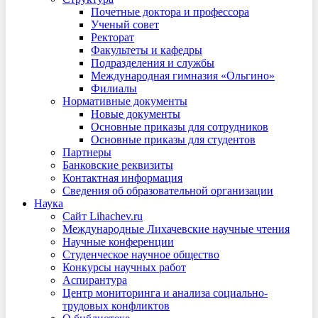
Почетные доктора и профессора
Ученый совет
Ректорат
Факультеты и кафедры
Подразделения и службы
Международная гимназия «Ольгино»
Филиалы
Нормативные документы
Новые документы
Основные приказы для сотрудников
Основные приказы для студентов
Партнеры
Банковские реквизиты
Контактная информация
Сведения об образовательной организации
Наука
Сайт Lihachev.ru
Международные Лихачевские научные чтения
Научные конференции
Студенческое научное общество
Конкурсы научных работ
Аспирантура
Центр мониторинга и анализа социально-
трудовых конфликтов