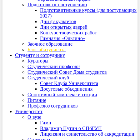
Подготовка к поступлению
Подготовительные курсы (для поступающих
2027)
Дни факультетов
Дни открытых дверей
Конкурс творческих работ
Гимназия «Ольгино»
Заочное образование
Блог абитуриента
Студенту и сотруднику
Кураторы
Студенческий профсоюз
Студенческий Совет Дома студентов
Студенческий клуб
Совет Клуба Университета
Досуговые объединения
Спортивный комплекс и секции
Питание
Профсоюз сотрудников
Университет
О вузе
Гимн
Владимир Путин о СПбГУП
Лицензия и свидетельство об аккредитации
Структура