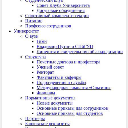
Студенческий клуб
Совет Клуба Университета
Досуговые объединения
Спортивный комплекс и секции
Питание
Профсоюз сотрудников
Университет
О вузе
Гимн
Владимир Путин о СПбГУП
Лицензия и свидетельство об аккредитации
Структура
Почетные доктора и профессора
Ученый совет
Ректорат
Факультеты и кафедры
Подразделения и службы
Международная гимназия «Ольгино»
Филиалы
Нормативные документы
Новые документы
Основные приказы для сотрудников
Основные приказы для студентов
Партнеры
Банковские реквизиты