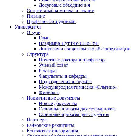
Досуговые объединения
Спортивный комплекс и секции
Питание
Профсоюз сотрудников
Университет
О вузе
Гимн
Владимир Путин о СПбГУП
Лицензия и свидетельство об аккредитации
Структура
Почетные доктора и профессора
Ученый совет
Ректорат
Факультеты и кафедры
Подразделения и службы
Международная гимназия «Ольгино»
Филиалы
Нормативные документы
Новые документы
Основные приказы для сотрудников
Основные приказы для студентов
Партнеры
Банковские реквизиты
Контактная информация