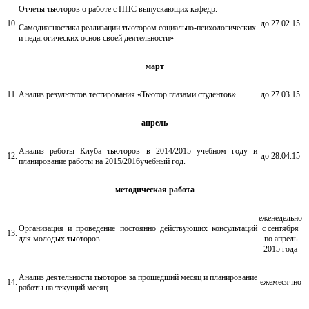
Отчеты тьюторов о работе с ППС выпускающих кафедр.
10.
до 27.02.15
Самодиагностика реализации тьютором социально-психологических
и педагогических основ своей деятельности»
март
11.
Анализ результатов тестирования «Тьютор глазами студентов».
до 27.03.15
апрель
Анализ работы Клуба тьюторов в 2014/2015 учебном году и
12.
до 28.04.15
планирование работы на 2015/2016учебный год.
методическая
работа
еженедельно
Организация и проведение постоянно действующих консультаций
с сентября
13.
для молодых тьюторов.
по апрель
2015 года
Анализ деятельности тьюторов за прошедший месяц и планирование
14.
ежемесячно
работы на текущий месяц