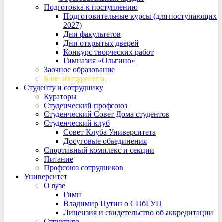
Подготовка к поступлению
Подготовительные курсы (для поступающих
2027)
Дни факультетов
Дни открытых дверей
Конкурс творческих работ
Гимназия «Ольгино»
Заочное образование
Блог абитуриента
Студенту и сотруднику
Кураторы
Студенческий профсоюз
Студенческий Совет Дома студентов
Студенческий клуб
Совет Клуба Университета
Досуговые объединения
Спортивный комплекс и секции
Питание
Профсоюз сотрудников
Университет
О вузе
Гимн
Владимир Путин о СПбГУП
Лицензия и свидетельство об аккредитации
Структура