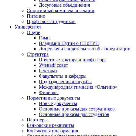
Досуговые объединения
Спортивный комплекс и секции
Питание
Профсоюз сотрудников
Университет
О вузе
Гимн
Владимир Путин о СПбГУП
Лицензия и свидетельство об аккредитации
Структура
Почетные доктора и профессора
Ученый совет
Ректорат
Факультеты и кафедры
Подразделения и службы
Международная гимназия «Ольгино»
Филиалы
Нормативные документы
Новые документы
Основные приказы для сотрудников
Основные приказы для студентов
Партнеры
Банковские реквизиты
Контактная информация