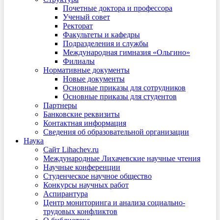
Почетные доктора и профессора
Ученый совет
Ректорат
Факультеты и кафедры
Подразделения и службы
Международная гимназия «Ольгино»
Филиалы
Нормативные документы
Новые документы
Основные приказы для сотрудников
Основные приказы для студентов
Партнеры
Банковские реквизиты
Контактная информация
Сведения об образовательной организации
Наука
Сайт Lihachev.ru
Международные Лихачевские научные чтения
Научные конференции
Студенческое научное общество
Конкурсы научных работ
Аспирантура
Центр мониторинга и анализа социально-
трудовых конфликтов