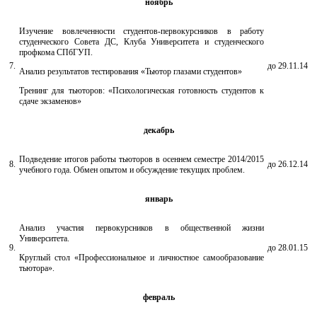
ноябрь
Изучение вовлеченности студентов-первокурсников в работу
студенческого Совета ДС, Клуба Университета и студенческого
профкома СПбГУП.
7.
до 29.11.14
Анализ результатов тестирования «Тьютор глазами студентов»
Тренинг для тьюторов: «Психологическая готовность студентов к
сдаче экзаменов»
декабрь
Подведение итогов работы тьюторов в осеннем семестре 2014/2015
8.
до 26.12.14
учебного года. Обмен опытом и обсуждение текущих проблем.
январь
Анализ участия первокурсников в общественной жизни
Университета.
9.
до 28.01.15
Круглый стол «Профессиональное и личностное самообразование
тьютора».
февраль