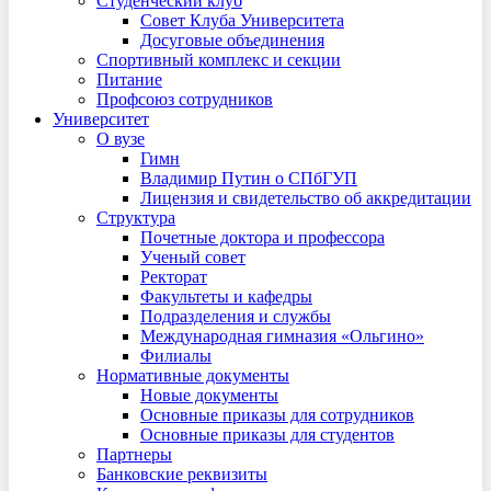
Студенческий клуб
Совет Клуба Университета
Досуговые объединения
Спортивный комплекс и секции
Питание
Профсоюз сотрудников
Университет
О вузе
Гимн
Владимир Путин о СПбГУП
Лицензия и свидетельство об аккредитации
Структура
Почетные доктора и профессора
Ученый совет
Ректорат
Факультеты и кафедры
Подразделения и службы
Международная гимназия «Ольгино»
Филиалы
Нормативные документы
Новые документы
Основные приказы для сотрудников
Основные приказы для студентов
Партнеры
Банковские реквизиты