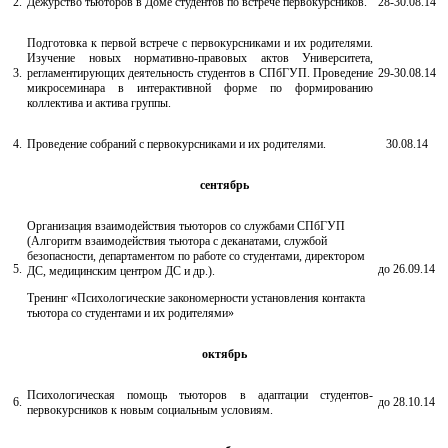
2.
Дежурство тьюторов в Доме студентов по встрече первокурсников.
28-30.08.14
Подготовка к первой встрече с первокурсниками и их родителями.
Изучение новых нормативно-правовых актов Университета,
3.
регламентирующих деятельность студентов в СПбГУП. Проведение
29-30.08.14
микросеминара в интерактивной форме по формированию
коллектива и актива группы.
4.
Проведение собраний с первокурсниками и их родителями.
30.08.14
сентябрь
Организация взаимодействия тьюторов со службами СПбГУП
(Алгоритм взаимодействия тьютора с деканатами, службой
безопасности, департаментом по работе со студентами, директором
5.
до 26.09.14
ДС, медицинским центром ДС и др.).
Тренинг «Психологические закономерности установления контакта
тьютора со студентами и их родителями»
октябрь
Психологическая помощь тьюторов в адаптации студентов-
6.
до 28.10.14
первокурсников к новым социальным условиям.