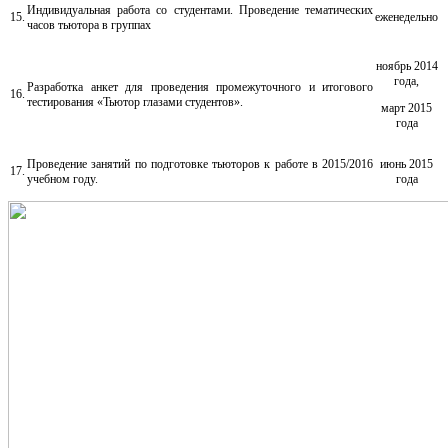
Индивидуальная работа со студентами. Проведение тематических
15.
еженедельно
часов тьютора в группах
ноябрь 2014
года,
Разработка анкет для проведения промежуточного и итогового
16.
тестирования «Тьютор глазами студентов».
март 2015
года
Проведение занятий по подготовке тьюторов к работе в 2015/2016
июнь 2015
17.
учебном году.
года