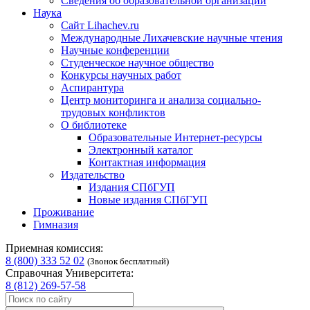
Сведения об образовательной организации
Наука
Сайт Lihachev.ru
Международные Лихачевские научные чтения
Научные конференции
Студенческое научное общество
Конкурсы научных работ
Аспирантура
Центр мониторинга и анализа социально-
трудовых конфликтов
О библиотеке
Образовательные Интернет-ресурсы
Электронный каталог
Контактная информация
Издательство
Издания СПбГУП
Новые издания СПбГУП
Проживание
Гимназия
Приемная комиссия:
8 (800) 333 52 02
(Звонок бесплатный)
Справочная Университета:
8 (812) 269-57-58