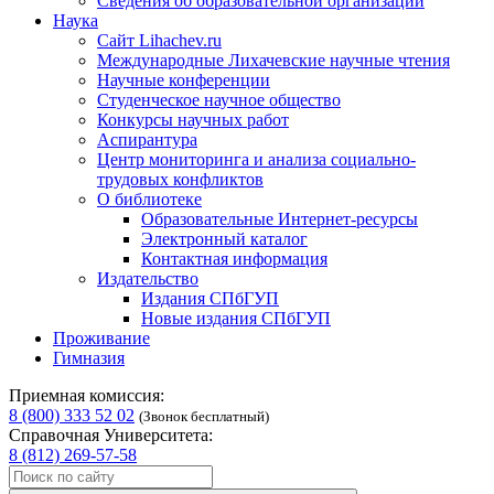
Сведения об образовательной организации
Наука
Сайт Lihachev.ru
Международные Лихачевские научные чтения
Научные конференции
Студенческое научное общество
Конкурсы научных работ
Аспирантура
Центр мониторинга и анализа социально-
трудовых конфликтов
О библиотеке
Образовательные Интернет-ресурсы
Электронный каталог
Контактная информация
Издательство
Издания СПбГУП
Новые издания СПбГУП
Проживание
Гимназия
Приемная комиссия:
8 (800) 333 52 02
(Звонок бесплатный)
Справочная Университета:
8 (812) 269-57-58