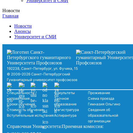
Университет и СМИ
Новости
Главная
Новости
Анонсы
Университет и СМИ
192238, Санкт-Петербург, ул. Фучика, 15
© 2006–2026 Санкт-Петербургский
Гуманитарный университет профсоюзов
Специальности /
Факультеты
Проживание
направления
Заочное
Схема проезда
Сроки обучения
образование
Гимназия Ольгино
Стоимость обучения
Магистратура
Сведения об
Вступительные испытания
Аспирантура
образовательной
организации
Справочная Университета:
Приемная комиссия: