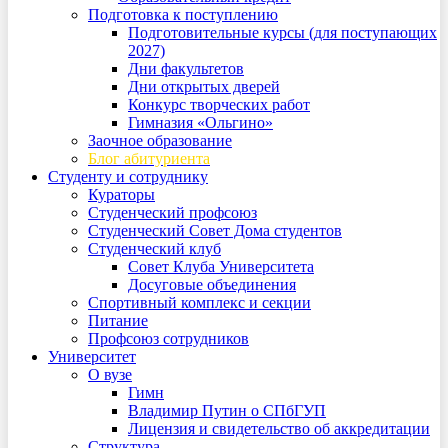
Подготовка к поступлению
Подготовительные курсы (для поступающих
2027)
Дни факультетов
Дни открытых дверей
Конкурс творческих работ
Гимназия «Ольгино»
Заочное образование
Блог абитуриента
Студенту и сотруднику
Кураторы
Студенческий профсоюз
Студенческий Совет Дома студентов
Студенческий клуб
Совет Клуба Университета
Досуговые объединения
Спортивный комплекс и секции
Питание
Профсоюз сотрудников
Университет
О вузе
Гимн
Владимир Путин о СПбГУП
Лицензия и свидетельство об аккредитации
Структура