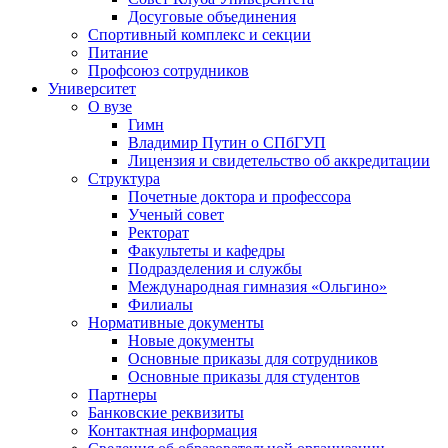
Досуговые объединения
Спортивный комплекс и секции
Питание
Профсоюз сотрудников
Университет
О вузе
Гимн
Владимир Путин о СПбГУП
Лицензия и свидетельство об аккредитации
Структура
Почетные доктора и профессора
Ученый совет
Ректорат
Факультеты и кафедры
Подразделения и службы
Международная гимназия «Ольгино»
Филиалы
Нормативные документы
Новые документы
Основные приказы для сотрудников
Основные приказы для студентов
Партнеры
Банковские реквизиты
Контактная информация