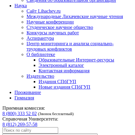
Сведения об образовательной организации
Наука
Сайт Lihachev.ru
Международные Лихачевские научные чтения
Научные конференции
Студенческое научное общество
Конкурсы научных работ
Аспирантура
Центр мониторинга и анализа социально-
трудовых конфликтов
О библиотеке
Образовательные Интернет-ресурсы
Электронный каталог
Контактная информация
Издательство
Издания СПбГУП
Новые издания СПбГУП
Проживание
Гимназия
Приемная комиссия:
8 (800) 333 52 02
(Звонок бесплатный)
Справочная Университета:
8 (812) 269-57-58