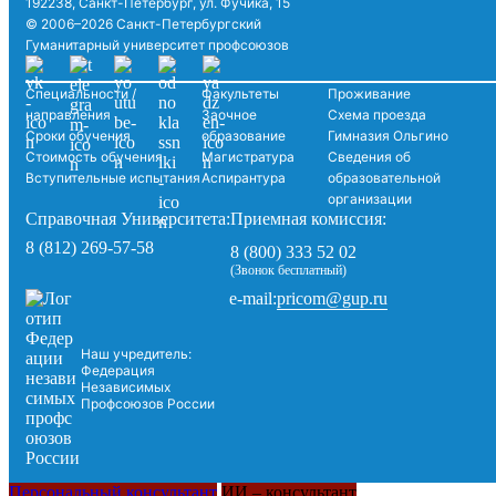
192238, Санкт-Петербург, ул. Фучика, 15
© 2006–2026 Санкт-Петербургский
Гуманитарный университет профсоюзов
Специальности /
Факультеты
Проживание
направления
Заочное
Схема проезда
Сроки обучения
образование
Гимназия Ольгино
Стоимость обучения
Магистратура
Сведения об
Вступительные испытания
Аспирантура
образовательной
организации
Справочная Университета:
Приемная комиссия:
8 (812) 269-57-58
8 (800) 333 52 02
(Звонок бесплатный)
pricom@gup.ru
e-mail:
Наш учредитель:
Федерация
Независимых
Профсоюзов России
Персональный консультант
ИИ – консультант