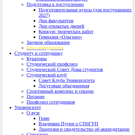
Подготовка к поступлению
Подготовительные курсы (для поступающих
2027)
Дни факультетов
Дни открытых дверей
Конкурс творческих работ
Гимназия «Ольгино»
Заочное образование
Блог абитуриента
Студенту и сотруднику
Кураторы
Студенческий профсоюз
Студенческий Совет Дома студентов
Студенческий клуб
Совет Клуба Университета
Досуговые объединения
Спортивный комплекс и секции
Питание
Профсоюз сотрудников
Университет
О вузе
Гимн
Владимир Путин о СПбГУП
Лицензия и свидетельство об аккредитации
Структура