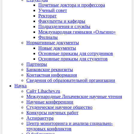
Почетные доктора и профессора
Ученый совет
Ректорат
Факультеты и кафедры
Подразделения и службы
Международная гимназия «Ольгино»
Филиалы
Нормативные документы
Новые документы
Основные приказы для сотрудников
Основные приказы для студентов
Партнеры
Банковские реквизиты
Контактная информация
Сведения об образовательной организации
Наука
Сайт Lihachev.ru
Международные Лихачевские научные чтения
Научные конференции
Студенческое научное общество
Конкурсы научных работ
Аспирантура
Центр мониторинга и анализа социально-
трудовых конфликтов