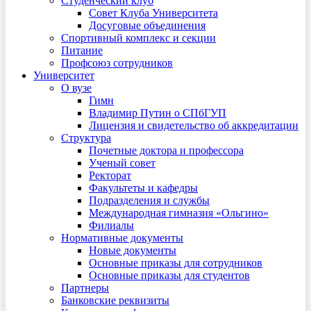
Студенческий клуб
Совет Клуба Университета
Досуговые объединения
Спортивный комплекс и секции
Питание
Профсоюз сотрудников
Университет
О вузе
Гимн
Владимир Путин о СПбГУП
Лицензия и свидетельство об аккредитации
Структура
Почетные доктора и профессора
Ученый совет
Ректорат
Факультеты и кафедры
Подразделения и службы
Международная гимназия «Ольгино»
Филиалы
Нормативные документы
Новые документы
Основные приказы для сотрудников
Основные приказы для студентов
Партнеры
Банковские реквизиты