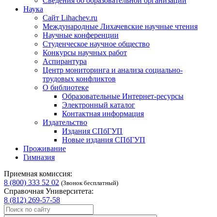
Сведения об образовательной организации
Наука
Сайт Lihachev.ru
Международные Лихачевские научные чтения
Научные конференции
Студенческое научное общество
Конкурсы научных работ
Аспирантура
Центр мониторинга и анализа социально-
трудовых конфликтов
О библиотеке
Образовательные Интернет-ресурсы
Электронный каталог
Контактная информация
Издательство
Издания СПбГУП
Новые издания СПбГУП
Проживание
Гимназия
Приемная комиссия:
8 (800) 333 52 02
(Звонок бесплатный)
Справочная Университета:
8 (812) 269-57-58