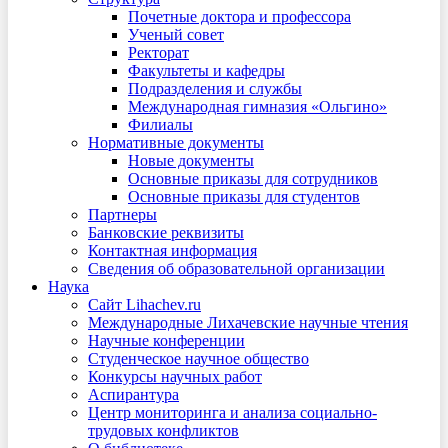
Почетные доктора и профессора
Ученый совет
Ректорат
Факультеты и кафедры
Подразделения и службы
Международная гимназия «Ольгино»
Филиалы
Нормативные документы
Новые документы
Основные приказы для сотрудников
Основные приказы для студентов
Партнеры
Банковские реквизиты
Контактная информация
Сведения об образовательной организации
Наука
Сайт Lihachev.ru
Международные Лихачевские научные чтения
Научные конференции
Студенческое научное общество
Конкурсы научных работ
Аспирантура
Центр мониторинга и анализа социально-
трудовых конфликтов