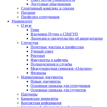
Досуговые объединения
Спортивный комплекс и секции
Питание
Профсоюз сотрудников
Университет
О вузе
Гимн
Владимир Путин о СПбГУП
Лицензия и свидетельство об аккредитации
Структура
Почетные доктора и профессора
Ученый совет
Ректорат
Факультеты и кафедры
Подразделения и службы
Международная гимназия «Ольгино»
Филиалы
Нормативные документы
Новые документы
Основные приказы для сотрудников
Основные приказы для студентов
Партнеры
Банковские реквизиты
Контактная информация