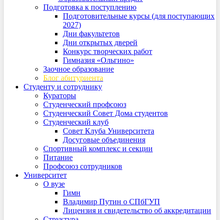
Подготовка к поступлению
Подготовительные курсы (для поступающих
2027)
Дни факультетов
Дни открытых дверей
Конкурс творческих работ
Гимназия «Ольгино»
Заочное образование
Блог абитуриента
Студенту и сотруднику
Кураторы
Студенческий профсоюз
Студенческий Совет Дома студентов
Студенческий клуб
Совет Клуба Университета
Досуговые объединения
Спортивный комплекс и секции
Питание
Профсоюз сотрудников
Университет
О вузе
Гимн
Владимир Путин о СПбГУП
Лицензия и свидетельство об аккредитации
Структура