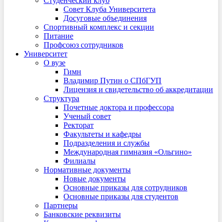
Студенческий клуб
Совет Клуба Университета
Досуговые объединения
Спортивный комплекс и секции
Питание
Профсоюз сотрудников
Университет
О вузе
Гимн
Владимир Путин о СПбГУП
Лицензия и свидетельство об аккредитации
Структура
Почетные доктора и профессора
Ученый совет
Ректорат
Факультеты и кафедры
Подразделения и службы
Международная гимназия «Ольгино»
Филиалы
Нормативные документы
Новые документы
Основные приказы для сотрудников
Основные приказы для студентов
Партнеры
Банковские реквизиты