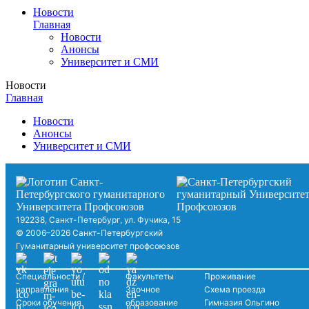
Новости
Главная
Новости
Анонсы
Университет и СМИ
Новости
Главная
Новости
Анонсы
Университет и СМИ
192238, Санкт-Петербург, ул. Фучика, 15
© 2006–2026 Санкт-Петербургский
Гуманитарный университет профсоюзов
Специальности /
Факультеты
Проживание
направления
Заочное
Схема проезда
Сроки обучения
образование
Гимназия Ольгино