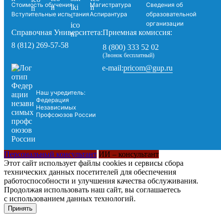
Стоимость обучения
Магистратура
Сведения об
Вступительные испытания
Аспирантура
образовательной
организации
Справочная Университета:
Приемная комиссия:
8 (812) 269-57-58
8 (800) 333 52 02
(Звонок бесплатный)
pricom@gup.ru
e-mail:
Наш учредитель:
Федерация
Независимых
Профсоюзов России
Персональный консультант
ИИ – консультант
Этот сайт использует файлы cookies и сервисы сбора
технических данных посетителей для обеспечения
работоспособности и улучшения качества обслуживания.
Продолжая использовать наш сайт, вы соглашаетесь
с использованием данных технологий.
Принять