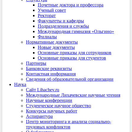
Почетные доктора и профессора
Ученый совет
Ректорат
Факультеты и кафедры
Подразделения и службы
Международная гимназия «Ольгино»
Филиалы
Нормативные документы
Новые документы
Основные приказы для сотрудников
Основные приказы для студентов
Партнеры
Банковские реквизиты
Контактная информация
Сведения об образовательной организации
Наука
Сайт Lihachev.ru
Международные Лихачевские научные чтения
Научные конференции
Студенческое научное общество
Конкурсы научных работ
Аспирантура
Центр мониторинга и анализа социально-
трудовых конфликтов