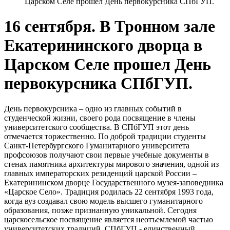
Царском Селе прошел День первокурсника СПбГУП.
16 сентября. В Тронном зале
Екатерининского дворца в
Царском Селе прошел День
первокурсника СПбГУП.
День первокурсника – одно из главных событий в
студенческой жизни, своего рода посвящение в члены
университетского сообщества. В СПбГУП этот день
отмечается торжественно. По доброй традиции студенты
Санкт-Петербургского Гуманитарного университета
профсоюзов получают свои первые учебные документы в
стенах памятника архитектуры мирового значения, одной из
главных императорских резиденций царской России –
Екатерининском дворце Государственного музея-заповедника
«Царское Село». Традиция родилась 22 сентября 1993 года,
когда вуз создавал свою модель высшего гуманитарного
образования, позже признанную уникальной. Сегодня
царскосельское посвящение является неотъемлемой частью
университетских традиций. СПбГУП - единственный