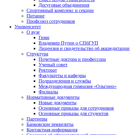
Досуговые объединения
Спортивный комплекс и секции
Питание
Профсоюз сотрудников
Университет
О вузе
Гимн
Владимир Путин о СПбГУП
Лицензия и свидетельство об аккредитации
Структура
Почетные доктора и профессора
Ученый совет
Ректорат
Факультеты и кафедры
Подразделения и службы
Международная гимназия «Ольгино»
Филиалы
Нормативные документы
Новые документы
Основные приказы для сотрудников
Основные приказы для студентов
Партнеры
Банковские реквизиты
Контактная информация