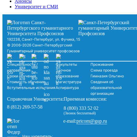
Анонсы
Университет и СМИ
192238, Санкт-Петербург, ул. Фучика, 15
© 2006–2026 Санкт-Петербургский
Гуманитарный университет профсоюзов
Специальности /
Факультеты
Проживание
направления
Заочное
Схема проезда
Сроки обучения
образование
Гимназия Ольгино
Стоимость обучения
Магистратура
Сведения об
Вступительные испытания
Аспирантура
образовательной
организации
Справочная Университета:
Приемная комиссия:
8 (812) 269-57-58
8 (800) 333 52 02
(Звонок бесплатный)
pricom@gup.ru
e-mail:
Наш учредитель: