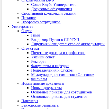
Студенческий клуб
Совет Клуба Университета
Досуговые объединения
Спортивный комплекс и секции
Питание
Профсоюз сотрудников
Университет
О вузе
Гимн
Владимир Путин о СПбГУП
Лицензия и свидетельство об аккредитации
Структура
Почетные доктора и профессора
Ученый совет
Ректорат
Факультеты и кафедры
Подразделения и службы
Международная гимназия «Ольгино»
Филиалы
Нормативные документы
Новые документы
Основные приказы для сотрудников
Основные приказы для студентов
Партнеры
Банковские реквизиты