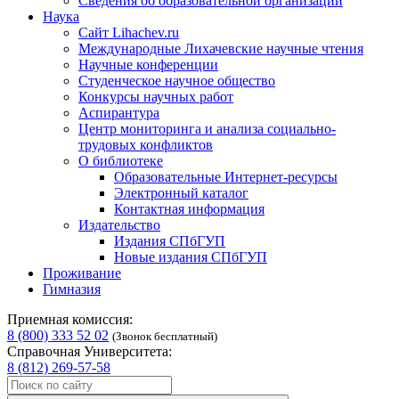
Сведения об образовательной организации
Наука
Сайт Lihachev.ru
Международные Лихачевские научные чтения
Научные конференции
Студенческое научное общество
Конкурсы научных работ
Аспирантура
Центр мониторинга и анализа социально-
трудовых конфликтов
О библиотеке
Образовательные Интернет-ресурсы
Электронный каталог
Контактная информация
Издательство
Издания СПбГУП
Новые издания СПбГУП
Проживание
Гимназия
Приемная комиссия:
8 (800) 333 52 02
(Звонок бесплатный)
Справочная Университета:
8 (812) 269-57-58