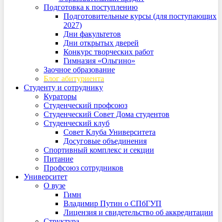
Подготовка к поступлению
Подготовительные курсы (для поступающих
2027)
Дни факультетов
Дни открытых дверей
Конкурс творческих работ
Гимназия «Ольгино»
Заочное образование
Блог абитуриента
Студенту и сотруднику
Кураторы
Студенческий профсоюз
Студенческий Совет Дома студентов
Студенческий клуб
Совет Клуба Университета
Досуговые объединения
Спортивный комплекс и секции
Питание
Профсоюз сотрудников
Университет
О вузе
Гимн
Владимир Путин о СПбГУП
Лицензия и свидетельство об аккредитации
Структура