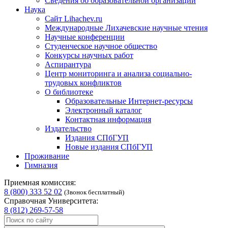
Сведения об образовательной организации
Наука
Сайт Lihachev.ru
Международные Лихачевские научные чтения
Научные конференции
Студенческое научное общество
Конкурсы научных работ
Аспирантура
Центр мониторинга и анализа социально-
трудовых конфликтов
О библиотеке
Образовательные Интернет-ресурсы
Электронный каталог
Контактная информация
Издательство
Издания СПбГУП
Новые издания СПбГУП
Проживание
Гимназия
Приемная комиссия:
8 (800) 333 52 02
(Звонок бесплатный)
Справочная Университета:
8 (812) 269-57-58