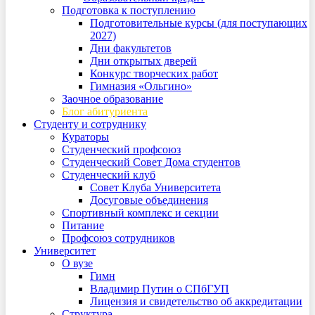
Подготовка к поступлению
Подготовительные курсы (для поступающих
2027)
Дни факультетов
Дни открытых дверей
Конкурс творческих работ
Гимназия «Ольгино»
Заочное образование
Блог абитуриента
Студенту и сотруднику
Кураторы
Студенческий профсоюз
Студенческий Совет Дома студентов
Студенческий клуб
Совет Клуба Университета
Досуговые объединения
Спортивный комплекс и секции
Питание
Профсоюз сотрудников
Университет
О вузе
Гимн
Владимир Путин о СПбГУП
Лицензия и свидетельство об аккредитации
Структура