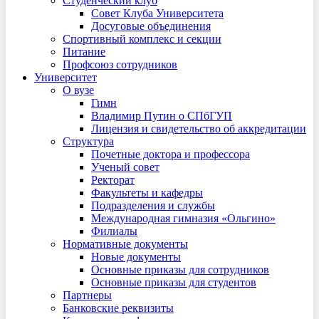
Студенческий клуб
Совет Клуба Университета
Досуговые объединения
Спортивный комплекс и секции
Питание
Профсоюз сотрудников
Университет
О вузе
Гимн
Владимир Путин о СПбГУП
Лицензия и свидетельство об аккредитации
Структура
Почетные доктора и профессора
Ученый совет
Ректорат
Факультеты и кафедры
Подразделения и службы
Международная гимназия «Ольгино»
Филиалы
Нормативные документы
Новые документы
Основные приказы для сотрудников
Основные приказы для студентов
Партнеры
Банковские реквизиты