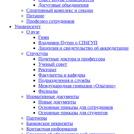
Досуговые объединения
Спортивный комплекс и секции
Питание
Профсоюз сотрудников
Университет
О вузе
Гимн
Владимир Путин о СПбГУП
Лицензия и свидетельство об аккредитации
Структура
Почетные доктора и профессора
Ученый совет
Ректорат
Факультеты и кафедры
Подразделения и службы
Международная гимназия «Ольгино»
Филиалы
Нормативные документы
Новые документы
Основные приказы для сотрудников
Основные приказы для студентов
Партнеры
Банковские реквизиты
Контактная информация