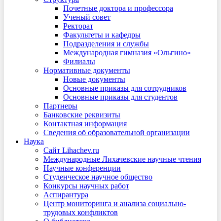
Почетные доктора и профессора
Ученый совет
Ректорат
Факультеты и кафедры
Подразделения и службы
Международная гимназия «Ольгино»
Филиалы
Нормативные документы
Новые документы
Основные приказы для сотрудников
Основные приказы для студентов
Партнеры
Банковские реквизиты
Контактная информация
Сведения об образовательной организации
Наука
Сайт Lihachev.ru
Международные Лихачевские научные чтения
Научные конференции
Студенческое научное общество
Конкурсы научных работ
Аспирантура
Центр мониторинга и анализа социально-
трудовых конфликтов