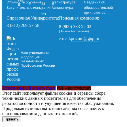
Стоимость обучения
Магистратура
Сведения об
Вступительные испытания
Аспирантура
образовательной
организации
Справочная Университета:
Приемная комиссия:
8 (812) 269-57-58
8 (800) 333 52 02
(Звонок бесплатный)
pricom@gup.ru
e-mail:
Наш учредитель:
Федерация
Независимых
Профсоюзов России
Персональный консультант
ИИ – консультант
Этот сайт использует файлы cookies и сервисы сбора
технических данных посетителей для обеспечения
работоспособности и улучшения качества обслуживания.
Продолжая использовать наш сайт, вы соглашаетесь
с использованием данных технологий.
Принять