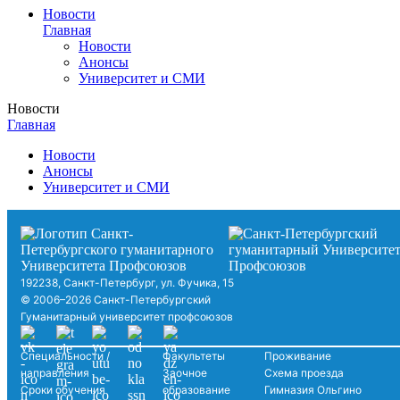
Новости
Главная
Новости
Анонсы
Университет и СМИ
Новости
Главная
Новости
Анонсы
Университет и СМИ
192238, Санкт-Петербург, ул. Фучика, 15
© 2006–2026 Санкт-Петербургский
Гуманитарный университет профсоюзов
Специальности /
Факультеты
Проживание
направления
Заочное
Схема проезда
Сроки обучения
образование
Гимназия Ольгино