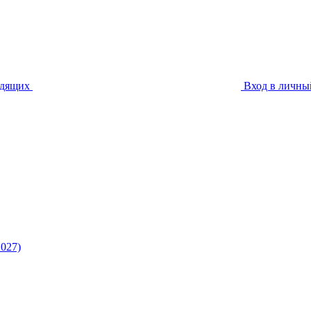
идящих
Вход в личны
027)