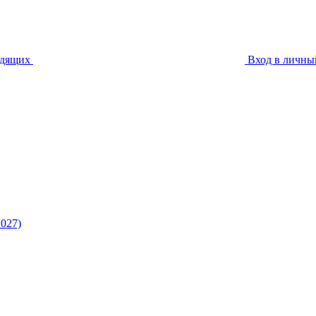
идящих
Вход в личны
027)