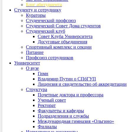
Блог абитуриента
Студенту и сотруднику
Кураторы
Студенческий профсоюз
Студенческий Совет Дома студентов
Студенческий клуб
Совет Клуба Университета
Досуговые объединения
Спортивный комплекс и секции
Питание
Профсоюз сотрудников
Университет
О вузе
Гимн
Владимир Путин о СПбГУП
Лицензия и свидетельство об аккредитации
Структура
Почетные доктора и профессора
Ученый совет
Ректорат
Факультеты и кафедры
Подразделения и службы
Международная гимназия «Ольгино»
Филиалы
Нормативные документы