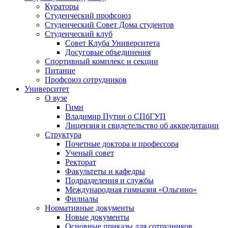
Кураторы
Студенческий профсоюз
Студенческий Совет Дома студентов
Студенческий клуб
Совет Клуба Университета
Досуговые объединения
Спортивный комплекс и секции
Питание
Профсоюз сотрудников
Университет
О вузе
Гимн
Владимир Путин о СПбГУП
Лицензия и свидетельство об аккредитации
Структура
Почетные доктора и профессора
Ученый совет
Ректорат
Факультеты и кафедры
Подразделения и службы
Международная гимназия «Ольгино»
Филиалы
Нормативные документы
Новые документы
Основные приказы для сотрудников