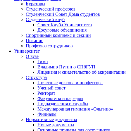
Кураторы
Студенческий профсоюз
Студенческий Совет Дома студентов
Студенческий клуб
Совет Клуба Университета
Досуговые объединения
Спортивный комплекс и секции
Питание
Профсоюз сотрудников
Университет
О вузе
Гимн
Владимир Путин о СПбГУП
Лицензия и свидетельство об аккредитации
Структура
Почетные доктора и профессора
Ученый совет
Ректорат
Факультеты и кафедры
Подразделения и службы
Международная гимназия «Ольгино»
Филиалы
Нормативные документы
Новые документы
Основные приказы для сотрудников