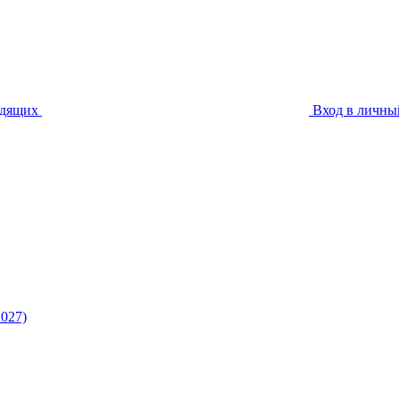
идящих
Вход в личны
027)