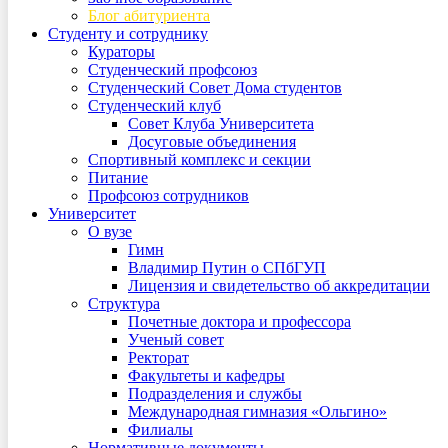
Блог абитуриента
Студенту и сотруднику
Кураторы
Студенческий профсоюз
Студенческий Совет Дома студентов
Студенческий клуб
Совет Клуба Университета
Досуговые объединения
Спортивный комплекс и секции
Питание
Профсоюз сотрудников
Университет
О вузе
Гимн
Владимир Путин о СПбГУП
Лицензия и свидетельство об аккредитации
Структура
Почетные доктора и профессора
Ученый совет
Ректорат
Факультеты и кафедры
Подразделения и службы
Международная гимназия «Ольгино»
Филиалы
Нормативные документы