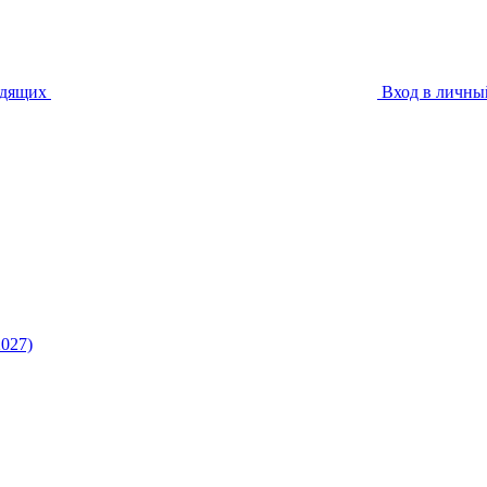
идящих
Вход в личны
027)