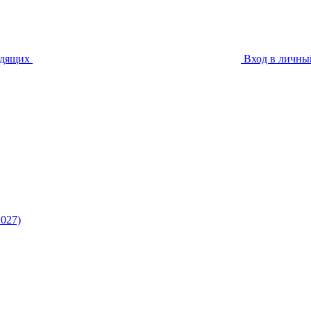
идящих
Вход в личны
027)