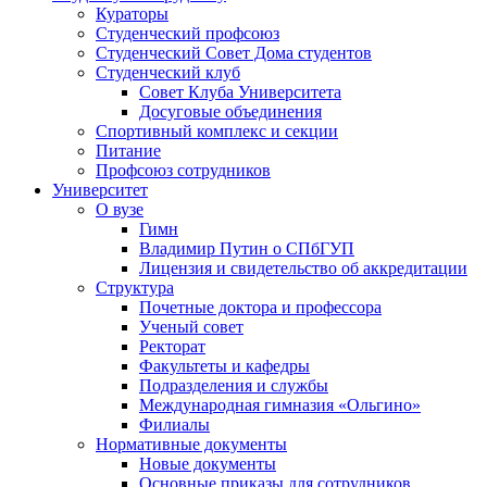
Кураторы
Студенческий профсоюз
Студенческий Совет Дома студентов
Студенческий клуб
Совет Клуба Университета
Досуговые объединения
Спортивный комплекс и секции
Питание
Профсоюз сотрудников
Университет
О вузе
Гимн
Владимир Путин о СПбГУП
Лицензия и свидетельство об аккредитации
Структура
Почетные доктора и профессора
Ученый совет
Ректорат
Факультеты и кафедры
Подразделения и службы
Международная гимназия «Ольгино»
Филиалы
Нормативные документы
Новые документы
Основные приказы для сотрудников