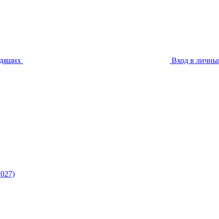
идящих
Вход в личны
027)