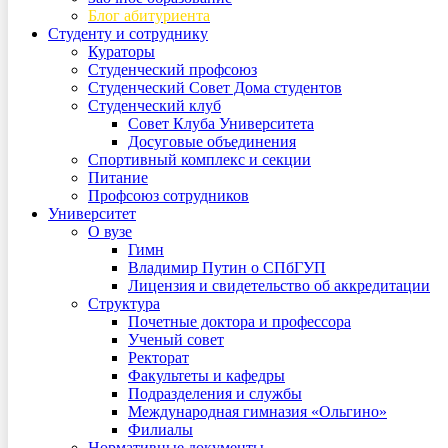
Блог абитуриента
Студенту и сотруднику
Кураторы
Студенческий профсоюз
Студенческий Совет Дома студентов
Студенческий клуб
Совет Клуба Университета
Досуговые объединения
Спортивный комплекс и секции
Питание
Профсоюз сотрудников
Университет
О вузе
Гимн
Владимир Путин о СПбГУП
Лицензия и свидетельство об аккредитации
Структура
Почетные доктора и профессора
Ученый совет
Ректорат
Факультеты и кафедры
Подразделения и службы
Международная гимназия «Ольгино»
Филиалы
Нормативные документы