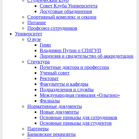
Студенческий клуб
Совет Клуба Университета
Досуговые объединения
Спортивный комплекс и секции
Питание
Профсоюз сотрудников
Университет
О вузе
Гимн
Владимир Путин о СПбГУП
Лицензия и свидетельство об аккредитации
Структура
Почетные доктора и профессора
Ученый совет
Ректорат
Факультеты и кафедры
Подразделения и службы
Международная гимназия «Ольгино»
Филиалы
Нормативные документы
Новые документы
Основные приказы для сотрудников
Основные приказы для студентов
Партнеры
Банковские реквизиты