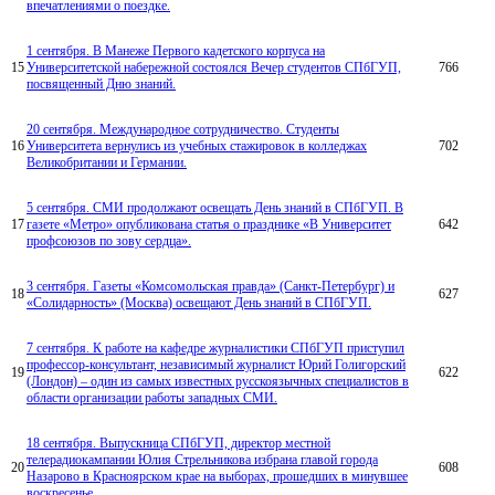
впечатлениями о поездке.
1 сентября. В Манеже Первого кадетского корпуса на
15
Университетской набережной состоялся Вечер студентов СПбГУП,
766
посвященный Дню знаний.
20 сентября. Международное сотрудничество. Студенты
16
Университета вернулись из учебных стажировок в колледжах
702
Великобритании и Германии.
5 сентября. СМИ продолжают освещать День знаний в СПбГУП. В
17
газете «Метро» опубликована статья о празднике «В Университет
642
профсоюзов по зову сердца».
3 сентября. Газеты «Комсомольская правда» (Санкт-Петербург) и
18
627
«Солидарность» (Москва) освещают День знаний в СПбГУП.
7 сентября. К работе на кафедре журналистики СПбГУП приступил
профессор-консультант, независимый журналист Юрий Голигорский
19
622
(Лондон) – один из самых известных русскоязычных специалистов в
области организации работы западных СМИ.
18 сентября. Выпускница СПбГУП, директор местной
телерадиокампании Юлия Стрельникова избрана главой города
20
608
Назарово в Красноярском крае на выборах, прошедших в минувшее
воскресенье.