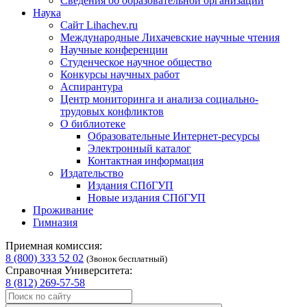
Сведения об образовательной организации
Наука
Сайт Lihachev.ru
Международные Лихачевские научные чтения
Научные конференции
Студенческое научное общество
Конкурсы научных работ
Аспирантура
Центр мониторинга и анализа социально-
трудовых конфликтов
О библиотеке
Образовательные Интернет-ресурсы
Электронный каталог
Контактная информация
Издательство
Издания СПбГУП
Новые издания СПбГУП
Проживание
Гимназия
Приемная комиссия:
8 (800) 333 52 02
(Звонок бесплатный)
Справочная Университета:
8 (812) 269-57-58