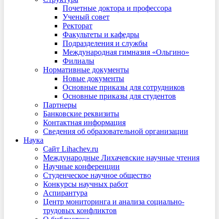
Почетные доктора и профессора
Ученый совет
Ректорат
Факультеты и кафедры
Подразделения и службы
Международная гимназия «Ольгино»
Филиалы
Нормативные документы
Новые документы
Основные приказы для сотрудников
Основные приказы для студентов
Партнеры
Банковские реквизиты
Контактная информация
Сведения об образовательной организации
Наука
Сайт Lihachev.ru
Международные Лихачевские научные чтения
Научные конференции
Студенческое научное общество
Конкурсы научных работ
Аспирантура
Центр мониторинга и анализа социально-
трудовых конфликтов