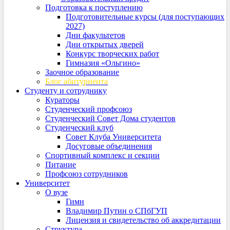
Подготовка к поступлению
Подготовительные курсы (для поступающих
2027)
Дни факультетов
Дни открытых дверей
Конкурс творческих работ
Гимназия «Ольгино»
Заочное образование
Блог абитуриента
Студенту и сотруднику
Кураторы
Студенческий профсоюз
Студенческий Совет Дома студентов
Студенческий клуб
Совет Клуба Университета
Досуговые объединения
Спортивный комплекс и секции
Питание
Профсоюз сотрудников
Университет
О вузе
Гимн
Владимир Путин о СПбГУП
Лицензия и свидетельство об аккредитации
Структура