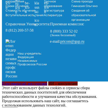
направления
Заочное
Схема проезда
Сроки обучения
образование
Гимназия Ольгино
Стоимость обучения
Магистратура
Сведения об
Вступительные испытания
Аспирантура
образовательной
организации
Справочная Университета:
Приемная комиссия:
8 (812) 269-57-58
8 (800) 333 52 02
(Звонок бесплатный)
pricom@gup.ru
e-mail:
Наш учредитель:
Федерация
Независимых
Профсоюзов России
Персональный консультант
ИИ – консультант
Этот сайт использует файлы cookies и сервисы сбора
технических данных посетителей для обеспечения
работоспособности и улучшения качества обслуживания.
Продолжая использовать наш сайт, вы соглашаетесь
с использованием данных технологий.