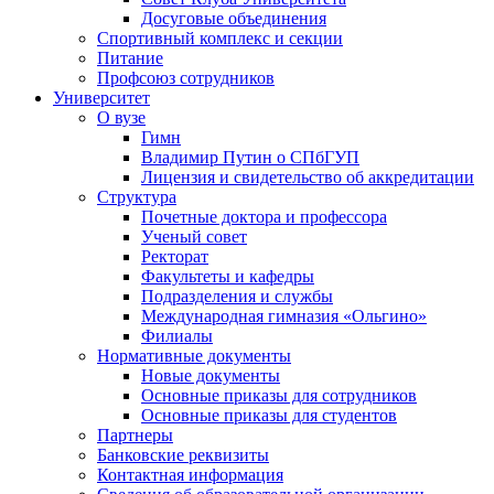
Досуговые объединения
Спортивный комплекс и секции
Питание
Профсоюз сотрудников
Университет
О вузе
Гимн
Владимир Путин о СПбГУП
Лицензия и свидетельство об аккредитации
Структура
Почетные доктора и профессора
Ученый совет
Ректорат
Факультеты и кафедры
Подразделения и службы
Международная гимназия «Ольгино»
Филиалы
Нормативные документы
Новые документы
Основные приказы для сотрудников
Основные приказы для студентов
Партнеры
Банковские реквизиты
Контактная информация