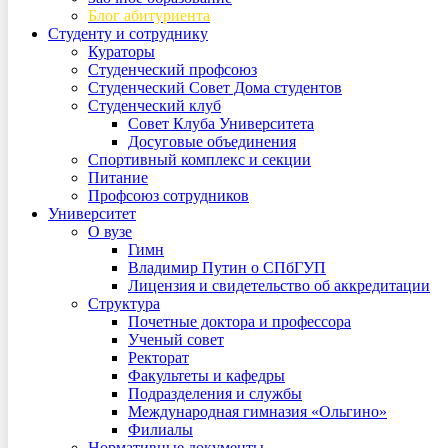
Блог абитуриента
Студенту и сотруднику
Кураторы
Студенческий профсоюз
Студенческий Совет Дома студентов
Студенческий клуб
Совет Клуба Университета
Досуговые объединения
Спортивный комплекс и секции
Питание
Профсоюз сотрудников
Университет
О вузе
Гимн
Владимир Путин о СПбГУП
Лицензия и свидетельство об аккредитации
Структура
Почетные доктора и профессора
Ученый совет
Ректорат
Факультеты и кафедры
Подразделения и службы
Международная гимназия «Ольгино»
Филиалы
Нормативные документы