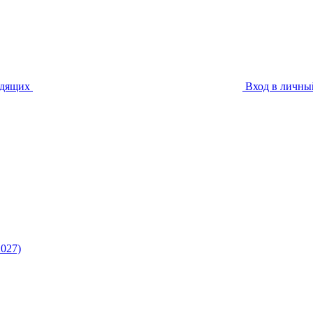
идящих
Вход в личны
027)