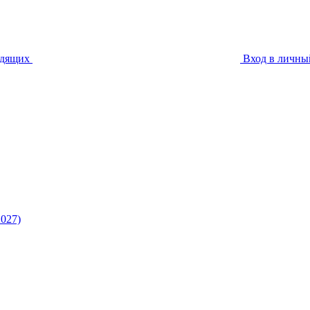
идящих
Вход в личны
027)