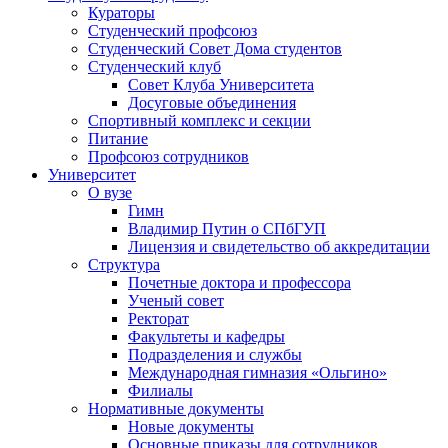
Кураторы
Студенческий профсоюз
Студенческий Совет Дома студентов
Студенческий клуб
Совет Клуба Университета
Досуговые объединения
Спортивный комплекс и секции
Питание
Профсоюз сотрудников
Университет
О вузе
Гимн
Владимир Путин о СПбГУП
Лицензия и свидетельство об аккредитации
Структура
Почетные доктора и профессора
Ученый совет
Ректорат
Факультеты и кафедры
Подразделения и службы
Международная гимназия «Ольгино»
Филиалы
Нормативные документы
Новые документы
Основные приказы для сотрудников