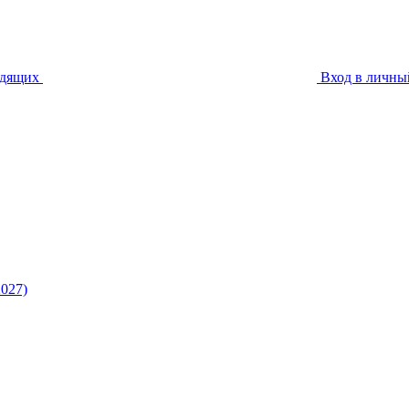
идящих
Вход в личны
027)