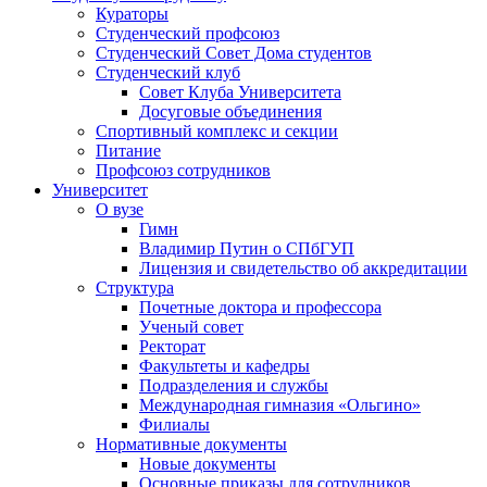
Кураторы
Студенческий профсоюз
Студенческий Совет Дома студентов
Студенческий клуб
Совет Клуба Университета
Досуговые объединения
Спортивный комплекс и секции
Питание
Профсоюз сотрудников
Университет
О вузе
Гимн
Владимир Путин о СПбГУП
Лицензия и свидетельство об аккредитации
Структура
Почетные доктора и профессора
Ученый совет
Ректорат
Факультеты и кафедры
Подразделения и службы
Международная гимназия «Ольгино»
Филиалы
Нормативные документы
Новые документы
Основные приказы для сотрудников