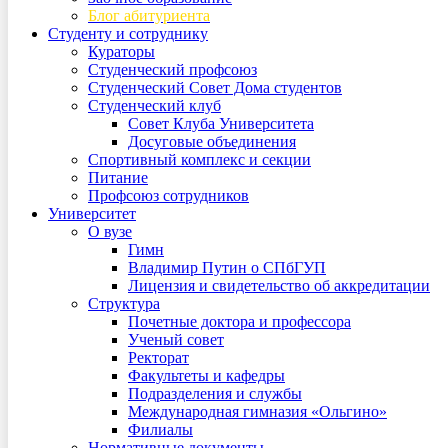
Блог абитуриента
Студенту и сотруднику
Кураторы
Студенческий профсоюз
Студенческий Совет Дома студентов
Студенческий клуб
Совет Клуба Университета
Досуговые объединения
Спортивный комплекс и секции
Питание
Профсоюз сотрудников
Университет
О вузе
Гимн
Владимир Путин о СПбГУП
Лицензия и свидетельство об аккредитации
Структура
Почетные доктора и профессора
Ученый совет
Ректорат
Факультеты и кафедры
Подразделения и службы
Международная гимназия «Ольгино»
Филиалы
Нормативные документы