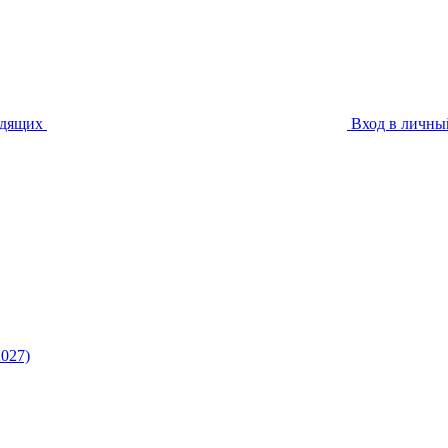
идящих
Вход в личны
027)