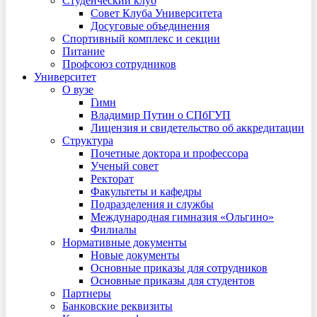
Студенческий клуб
Совет Клуба Университета
Досуговые объединения
Спортивный комплекс и секции
Питание
Профсоюз сотрудников
Университет
О вузе
Гимн
Владимир Путин о СПбГУП
Лицензия и свидетельство об аккредитации
Структура
Почетные доктора и профессора
Ученый совет
Ректорат
Факультеты и кафедры
Подразделения и службы
Международная гимназия «Ольгино»
Филиалы
Нормативные документы
Новые документы
Основные приказы для сотрудников
Основные приказы для студентов
Партнеры
Банковские реквизиты