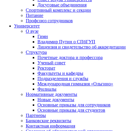
Досуговые объединения
Спортивный комплекс и секции
Питание
Профсоюз сотрудников
Университет
О вузе
Гимн
Владимир Путин о СПбГУП
Лицензия и свидетельство об аккредитации
Структура
Почетные доктора и профессора
Ученый совет
Ректорат
Факультеты и кафедры
Подразделения и службы
Международная гимназия «Ольгино»
Филиалы
Нормативные документы
Новые документы
Основные приказы для сотрудников
Основные приказы для студентов
Партнеры
Банковские реквизиты
Контактная информация