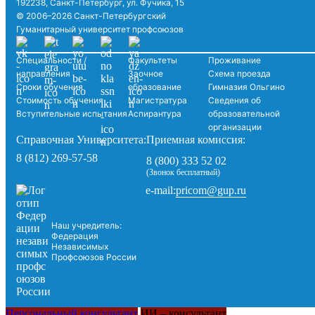
192238, Санкт-Петербург, ул. Фучика, 15
© 2006–2026 Санкт-Петербургский
Гуманитарный университет профсоюзов
Специальности /
Факультеты
Проживание
направления
Заочное
Схема проезда
Сроки обучения
образование
Гимназия Ольгино
Стоимость обучения
Магистратура
Сведения об
Вступительные испытания
Аспирантура
образовательной
организации
Справочная Университета:
Приемная комиссия:
8 (812) 269-57-58
8 (800) 333 52 02
(Звонок бесплатный)
pricom@gup.ru
e-mail:
Наш учредитель:
Федерация
Независимых
Профсоюзов России
Персональный консультант
ИИ – консультант