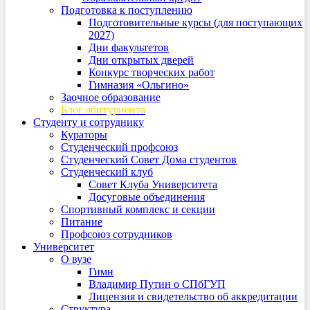
Подготовка к поступлению
Подготовительные курсы (для поступающих
2027)
Дни факультетов
Дни открытых дверей
Конкурс творческих работ
Гимназия «Ольгино»
Заочное образование
Блог абитуриента
Студенту и сотруднику
Кураторы
Студенческий профсоюз
Студенческий Совет Дома студентов
Студенческий клуб
Совет Клуба Университета
Досуговые объединения
Спортивный комплекс и секции
Питание
Профсоюз сотрудников
Университет
О вузе
Гимн
Владимир Путин о СПбГУП
Лицензия и свидетельство об аккредитации
Структура