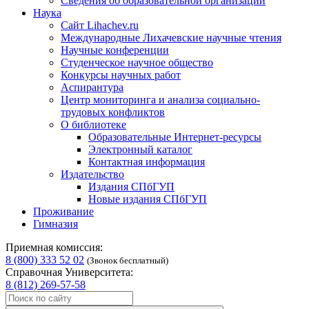
Сведения об образовательной организации
Наука
Сайт Lihachev.ru
Международные Лихачевские научные чтения
Научные конференции
Студенческое научное общество
Конкурсы научных работ
Аспирантура
Центр мониторинга и анализа социально-
трудовых конфликтов
О библиотеке
Образовательные Интернет-ресурсы
Электронный каталог
Контактная информация
Издательство
Издания СПбГУП
Новые издания СПбГУП
Проживание
Гимназия
Приемная комиссия:
8 (800) 333 52 02
(Звонок бесплатный)
Справочная Университета:
8 (812) 269-57-58