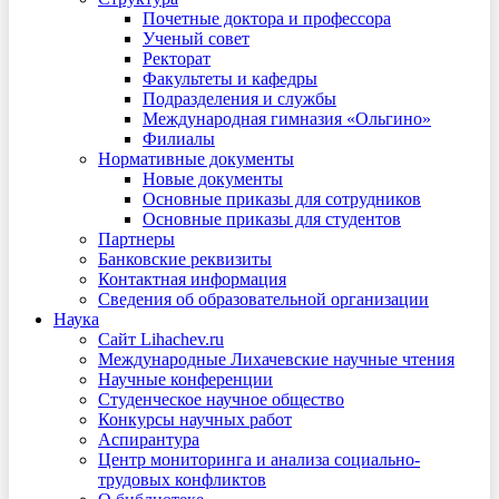
Почетные доктора и профессора
Ученый совет
Ректорат
Факультеты и кафедры
Подразделения и службы
Международная гимназия «Ольгино»
Филиалы
Нормативные документы
Новые документы
Основные приказы для сотрудников
Основные приказы для студентов
Партнеры
Банковские реквизиты
Контактная информация
Сведения об образовательной организации
Наука
Сайт Lihachev.ru
Международные Лихачевские научные чтения
Научные конференции
Студенческое научное общество
Конкурсы научных работ
Аспирантура
Центр мониторинга и анализа социально-
трудовых конфликтов