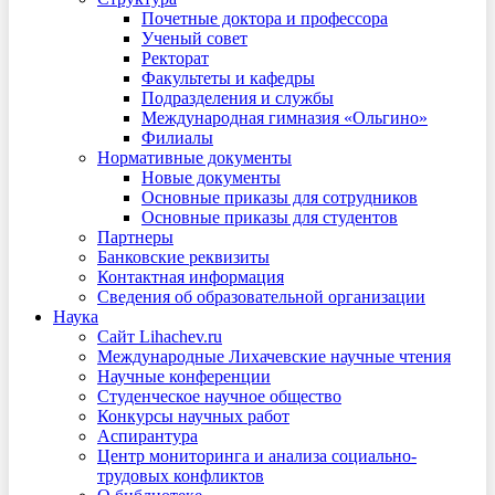
Почетные доктора и профессора
Ученый совет
Ректорат
Факультеты и кафедры
Подразделения и службы
Международная гимназия «Ольгино»
Филиалы
Нормативные документы
Новые документы
Основные приказы для сотрудников
Основные приказы для студентов
Партнеры
Банковские реквизиты
Контактная информация
Сведения об образовательной организации
Наука
Сайт Lihachev.ru
Международные Лихачевские научные чтения
Научные конференции
Студенческое научное общество
Конкурсы научных работ
Аспирантура
Центр мониторинга и анализа социально-
трудовых конфликтов