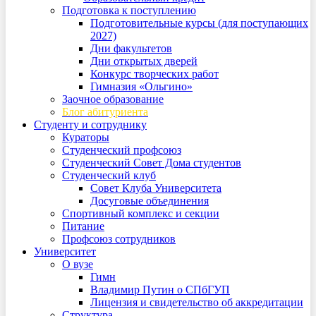
Подготовка к поступлению
Подготовительные курсы (для поступающих
2027)
Дни факультетов
Дни открытых дверей
Конкурс творческих работ
Гимназия «Ольгино»
Заочное образование
Блог абитуриента
Студенту и сотруднику
Кураторы
Студенческий профсоюз
Студенческий Совет Дома студентов
Студенческий клуб
Совет Клуба Университета
Досуговые объединения
Спортивный комплекс и секции
Питание
Профсоюз сотрудников
Университет
О вузе
Гимн
Владимир Путин о СПбГУП
Лицензия и свидетельство об аккредитации
Структура