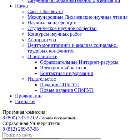
Сведения об образовательной организации
Наука
Сайт Lihachev.ru
Международные Лихачевские научные чтения
Научные конференции
Студенческое научное общество
Конкурсы научных работ
Аспирантура
Центр мониторинга и анализа социально-
трудовых конфликтов
О библиотеке
Образовательные Интернет-ресурсы
Электронный каталог
Контактная информация
Издательство
Издания СПбГУП
Новые издания СПбГУП
Проживание
Гимназия
Приемная комиссия:
8 (800) 333 52 02
(Звонок бесплатный)
Справочная Университета:
8 (812) 269-57-58