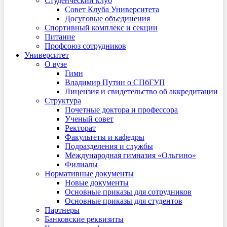
Студенческий клуб
Совет Клуба Университета
Досуговые объединения
Спортивный комплекс и секции
Питание
Профсоюз сотрудников
Университет
О вузе
Гимн
Владимир Путин о СПбГУП
Лицензия и свидетельство об аккредитации
Структура
Почетные доктора и профессора
Ученый совет
Ректорат
Факультеты и кафедры
Подразделения и службы
Международная гимназия «Ольгино»
Филиалы
Нормативные документы
Новые документы
Основные приказы для сотрудников
Основные приказы для студентов
Партнеры
Банковские реквизиты