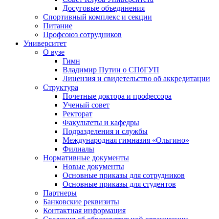
Досуговые объединения
Спортивный комплекс и секции
Питание
Профсоюз сотрудников
Университет
О вузе
Гимн
Владимир Путин о СПбГУП
Лицензия и свидетельство об аккредитации
Структура
Почетные доктора и профессора
Ученый совет
Ректорат
Факультеты и кафедры
Подразделения и службы
Международная гимназия «Ольгино»
Филиалы
Нормативные документы
Новые документы
Основные приказы для сотрудников
Основные приказы для студентов
Партнеры
Банковские реквизиты
Контактная информация