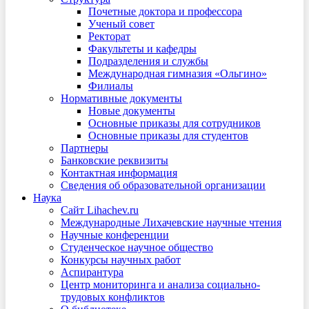
Почетные доктора и профессора
Ученый совет
Ректорат
Факультеты и кафедры
Подразделения и службы
Международная гимназия «Ольгино»
Филиалы
Нормативные документы
Новые документы
Основные приказы для сотрудников
Основные приказы для студентов
Партнеры
Банковские реквизиты
Контактная информация
Сведения об образовательной организации
Наука
Сайт Lihachev.ru
Международные Лихачевские научные чтения
Научные конференции
Студенческое научное общество
Конкурсы научных работ
Аспирантура
Центр мониторинга и анализа социально-
трудовых конфликтов