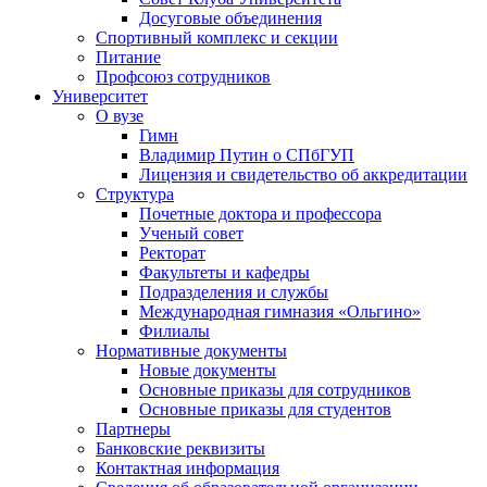
Досуговые объединения
Спортивный комплекс и секции
Питание
Профсоюз сотрудников
Университет
О вузе
Гимн
Владимир Путин о СПбГУП
Лицензия и свидетельство об аккредитации
Структура
Почетные доктора и профессора
Ученый совет
Ректорат
Факультеты и кафедры
Подразделения и службы
Международная гимназия «Ольгино»
Филиалы
Нормативные документы
Новые документы
Основные приказы для сотрудников
Основные приказы для студентов
Партнеры
Банковские реквизиты
Контактная информация