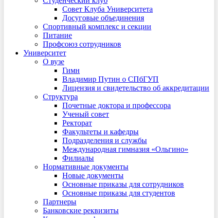
Студенческий клуб
Совет Клуба Университета
Досуговые объединения
Спортивный комплекс и секции
Питание
Профсоюз сотрудников
Университет
О вузе
Гимн
Владимир Путин о СПбГУП
Лицензия и свидетельство об аккредитации
Структура
Почетные доктора и профессора
Ученый совет
Ректорат
Факультеты и кафедры
Подразделения и службы
Международная гимназия «Ольгино»
Филиалы
Нормативные документы
Новые документы
Основные приказы для сотрудников
Основные приказы для студентов
Партнеры
Банковские реквизиты