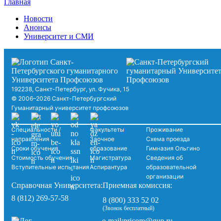
Главная
Новости
Анонсы
Университет и СМИ
192238, Санкт-Петербург, ул. Фучика, 15
© 2006–2026 Санкт-Петербургский
Гуманитарный университет профсоюзов
Специальности /
Факультеты
Проживание
направления
Заочное
Схема проезда
Сроки обучения
образование
Гимназия Ольгино
Стоимость обучения
Магистратура
Сведения об
Вступительные испытания
Аспирантура
образовательной
организации
Справочная Университета:
Приемная комиссия:
8 (812) 269-57-58
8 (800) 333 52 02
(Звонок бесплатный)
pricom@gup.ru
e-mail: