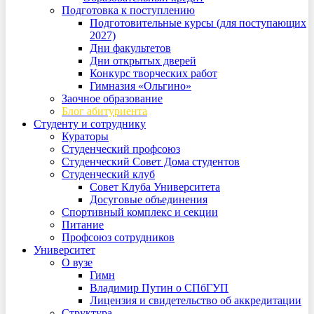
Подготовка к поступлению
Подготовительные курсы (для поступающих
2027)
Дни факультетов
Дни открытых дверей
Конкурс творческих работ
Гимназия «Ольгино»
Заочное образование
Блог абитуриента
Студенту и сотруднику
Кураторы
Студенческий профсоюз
Студенческий Совет Дома студентов
Студенческий клуб
Совет Клуба Университета
Досуговые объединения
Спортивный комплекс и секции
Питание
Профсоюз сотрудников
Университет
О вузе
Гимн
Владимир Путин о СПбГУП
Лицензия и свидетельство об аккредитации
Структура