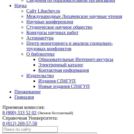
Сведения об образовательной организации
Наука
Сайт Lihachev.ru
Международные Лихачевские научные чтения
Научные конференции
Студенческое научное общество
Конкурсы научных работ
Аспирантура
Центр мониторинга и анализа социально-
трудовых конфликтов
О библиотеке
Образовательные Интернет-ресурсы
Электронный каталог
Контактная информация
Издательство
Издания СПбГУП
Новые издания СПбГУП
Проживание
Гимназия
Приемная комиссия:
8 (800) 333 52 02
(Звонок бесплатный)
Справочная Университета:
8 (812) 269-57-58