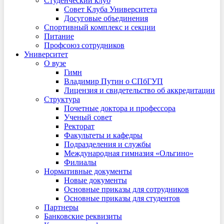
Студенческий клуб
Совет Клуба Университета
Досуговые объединения
Спортивный комплекс и секции
Питание
Профсоюз сотрудников
Университет
О вузе
Гимн
Владимир Путин о СПбГУП
Лицензия и свидетельство об аккредитации
Структура
Почетные доктора и профессора
Ученый совет
Ректорат
Факультеты и кафедры
Подразделения и службы
Международная гимназия «Ольгино»
Филиалы
Нормативные документы
Новые документы
Основные приказы для сотрудников
Основные приказы для студентов
Партнеры
Банковские реквизиты