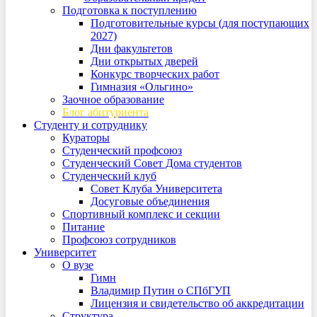
Подготовка к поступлению
Подготовительные курсы (для поступающих
2027)
Дни факультетов
Дни открытых дверей
Конкурс творческих работ
Гимназия «Ольгино»
Заочное образование
Блог абитуриента
Студенту и сотруднику
Кураторы
Студенческий профсоюз
Студенческий Совет Дома студентов
Студенческий клуб
Совет Клуба Университета
Досуговые объединения
Спортивный комплекс и секции
Питание
Профсоюз сотрудников
Университет
О вузе
Гимн
Владимир Путин о СПбГУП
Лицензия и свидетельство об аккредитации
Структура