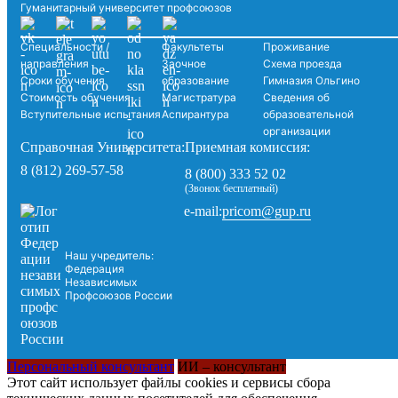
Гуманитарный университет профсоюзов
Специальности /
Факультеты
Проживание
направления
Заочное
Схема проезда
Сроки обучения
образование
Гимназия Ольгино
Стоимость обучения
Магистратура
Сведения об
Вступительные испытания
Аспирантура
образовательной
организации
Справочная Университета:
Приемная комиссия:
8 (812) 269-57-58
8 (800) 333 52 02
(Звонок бесплатный)
pricom@gup.ru
e-mail:
Наш учредитель:
Федерация
Независимых
Профсоюзов России
Персональный консультант
ИИ – консультант
Этот сайт использует файлы cookies и сервисы сбора