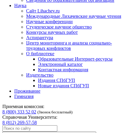
Сведения об образовательной организации
Наука
Сайт Lihachev.ru
Международные Лихачевские научные чтения
Научные конференции
Студенческое научное общество
Конкурсы научных работ
Аспирантура
Центр мониторинга и анализа социально-
трудовых конфликтов
О библиотеке
Образовательные Интернет-ресурсы
Электронный каталог
Контактная информация
Издательство
Издания СПбГУП
Новые издания СПбГУП
Проживание
Гимназия
Приемная комиссия:
8 (800) 333 52 02
(Звонок бесплатный)
Справочная Университета:
8 (812) 269-57-58