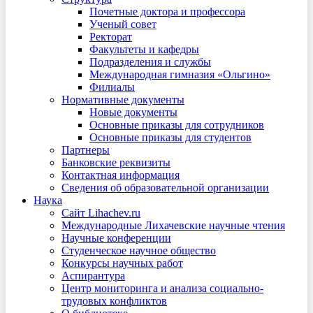
Почетные доктора и профессора
Ученый совет
Ректорат
Факультеты и кафедры
Подразделения и службы
Международная гимназия «Ольгино»
Филиалы
Нормативные документы
Новые документы
Основные приказы для сотрудников
Основные приказы для студентов
Партнеры
Банковские реквизиты
Контактная информация
Сведения об образовательной организации
Наука
Сайт Lihachev.ru
Международные Лихачевские научные чтения
Научные конференции
Студенческое научное общество
Конкурсы научных работ
Аспирантура
Центр мониторинга и анализа социально-
трудовых конфликтов