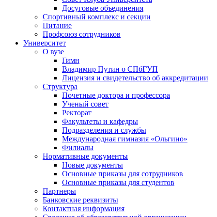
Досуговые объединения
Спортивный комплекс и секции
Питание
Профсоюз сотрудников
Университет
О вузе
Гимн
Владимир Путин о СПбГУП
Лицензия и свидетельство об аккредитации
Структура
Почетные доктора и профессора
Ученый совет
Ректорат
Факультеты и кафедры
Подразделения и службы
Международная гимназия «Ольгино»
Филиалы
Нормативные документы
Новые документы
Основные приказы для сотрудников
Основные приказы для студентов
Партнеры
Банковские реквизиты
Контактная информация